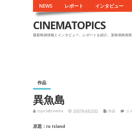
NEWS
レポート
インタビュー
CINEMATOPICS
最新映画情報とインタビュー、レポートを紹介。某映画映画祭
作品
異魚島
topics@cinema
2007年4月20日
作品
コ
原題：Io Island