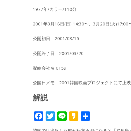
1977年/カラー/110分
2001年3月18日(日) 14:30〜、3月20日(火)
公開初日 2001/03/15
公開終了日 2001/03/20
配給会社名 0159
公開日メモ 2001韓国映画プロジェクトにて上映
解説
F
T
Li
K
共
ac
w
n
a
有
韓国では出帆した船が行方不明になると「異魚島