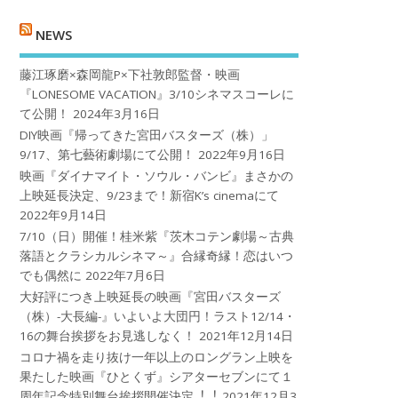
NEWS
藤江琢磨×森岡龍P×下社敦郎監督・映画
『LONESOME VACATION』3/10シネマスコーレに
て公開！
2024年3月16日
DIY映画『帰ってきた宮田バスターズ（株）」
9/17、第七藝術劇場にて公開！
2022年9月16日
映画『ダイナマイト・ソウル・バンビ』まさかの
上映延長決定、9/23まで！新宿K’s cinemaにて
2022年9月14日
7/10（日）開催！桂米紫『茨木コテン劇場～古典
落語とクラシカルシネマ～』合縁奇縁！恋はいつ
でも偶然に
2022年7月6日
大好評につき上映延長の映画『宮田バスターズ
（株）-大長編-』いよいよ大団円！ラスト12/14・
16の舞台挨拶をお見逃しなく！
2021年12月14日
コロナ禍を⾛り抜け⼀年以上のロングラン上映を
果たした映画『ひとくず』シアターセブンにて１
周年記念特別舞台挨拶開催決定︕︕
2021年12月3