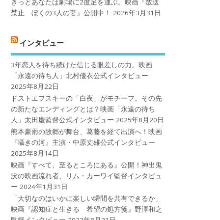
きっとあなたは劇場に2度足を運ぶ。映画『放送
禁止 ぼくの3人の妻』公開中！
2026年3月31日
インタビュー
3年恋人を待ち続けた信じる眼差しの力。映画
「永遠の待ち人」北村優衣公式インタビュー
2025年8月22日
ドストエフスキーの「白夜」がモチーフ。その先
の新たなエンディングとは？映画「永遠の待ち
人」太田慶監督公式インタビュー
2025年8月20日
熊本豪雨の故郷が舞台、葛藤を経て出演へ！映画
『囁きの河』主演・中原丈雄公式インタビュー
2025年8月14日
映画『すべて、至るところにある』公開！神出鬼
没の映画流れ者、リム・カーワイ監督インタビュ
ー
2024年1月31日
「大切なのはいかに楽しい瞬間を共有できるか」
映画『認知症と生きる 希望の処方箋』野澤和之