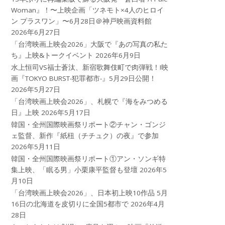
Woman』！〜上映企画「ツネモト×4人のヒロイ
ン プラスワン」〜6月28日＠神戸映画資料館
2026年6月27日
「台湾映画上映会2026」大阪で『あの写真の私た
ち』上映&トークイベント
2026年6月9日
水上恒司VS福士蒼汰、新宿歌舞伎町で肉弾戦！!映
画『TOKYO BURST-犯罪都市-』5月29日公開！
2026年5月27日
「台湾映画上映会2026」、札幌で『海をみつめる
日』上映
2026年5月17日
韓国・全州国際映画祭リポート②チャン・ゴンジ
ェ監督、新作『紙杻（チチュク）の夜』で参加
2026年5月11日
韓国・全州国際映画祭リポート①アン・ソンギ特
集上映、「眠る男」小栗康平監督も登壇
2026年5
月10日
「台湾映画上映会2026」、日本初上映10作品 5月
16日の北海道を皮切りに全国5都市で
2026年4月
28日