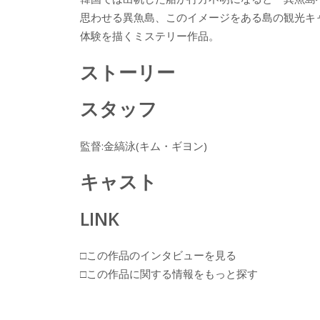
e
itt
e
k
思わせる異魚島、このイメージをある島の観光キ
b
er
a
体験を描くミステリー作品。
o
o
ストーリー
o
k
スタッフ
監督:金縞泳(キム・ギヨン)
キャスト
LINK
□この作品のインタビューを見る
□この作品に関する情報をもっと探す