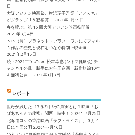
日
大阪アジアン映画祭、横浜聡子監督『いとみち』
がグランプリ＆観客賞！
2021年3月15日
春を呼ぶ、第 16 回大阪アジアン映画祭開催！
2021年3月4日
2/15（月）プラネット・プラス・ワンにてフィル
ム作品の歴史と現在をつなぐ特別上映企画！
2021年2月15日
続・2021年YouTube 松本卓也 (シネマ健康会) チ
ャンネルの乱！勝手にお年玉企画・新作短編10本
を無料公開！
2021年1月3日
レポート
祖母が残した113通の手紙の真実とは？映画『お
ばあちゃんの秘密』関西上映中！
2026年7月25日
北海道ロケの香港映画『ラブ・ライズ』、９月４
日に全国公開
2026年7月16日
13年ぶりに再編集版で蘇る大阪発『蒼白者 A Pale