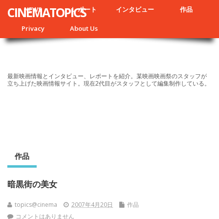
CINEMATOPICS
NEWS
レポート
インタビュー
作品
Privacy
About Us
最新映画情報とインタビュー、レポートを紹介。某映画映画祭のスタッフが
立ち上げた映画情報サイト。現在2代目がスタッフとして編集制作している。
作品
暗黒街の美女
topics@cinema
2007年4月20日
作品
コメントはありません