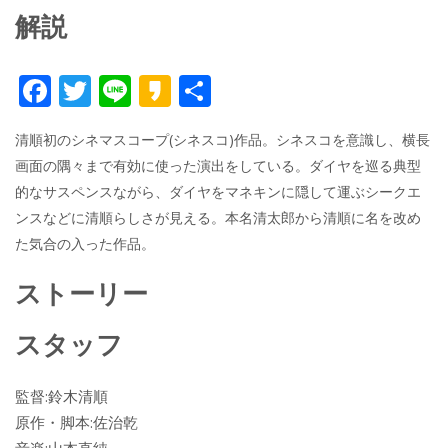
解説
F
T
Li
K
共
ac
w
n
a
有
清順初のシネマスコープ(シネスコ)作品。シネスコを意識し、横長
e
itt
e
k
画面の隅々まで有効に使った演出をしている。ダイヤを巡る典型
b
er
a
的なサスペンスながら、ダイヤをマネキンに隠して運ぶシークエ
o
o
ンスなどに清順らしさが見える。本名清太郎から清順に名を改め
o
た気合の入った作品。
k
ストーリー
スタッフ
監督:鈴木清順
原作・脚本:佐治乾
音楽:山本直純