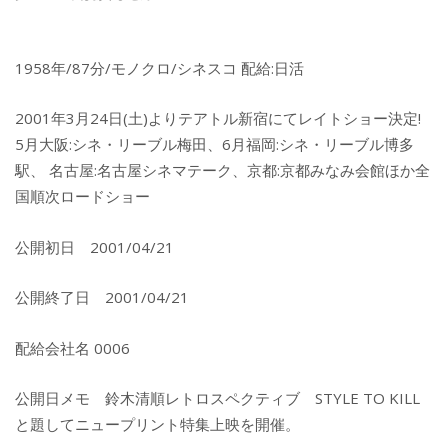
1958年/87分/モノクロ/シネスコ 配給:日活
2001年3月24日(土)よりテアトル新宿にてレイトショー決定!
5月大阪:シネ・リーブル梅田、6月福岡:シネ・リーブル博多
駅、 名古屋:名古屋シネマテーク、京都:京都みなみ会館ほか全
国順次ロードショー
公開初日 2001/04/21
公開終了日 2001/04/21
配給会社名 0006
公開日メモ 鈴木清順レトロスペクティブ STYLE TO KILL
と題してニュープリント特集上映を開催。