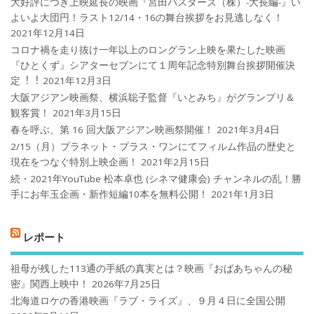
大好評につき上映延長の映画『宮田バスターズ（株）-大長編-』い
よいよ大団円！ラスト12/14・16の舞台挨拶をお見逃しなく！
2021年12月14日
コロナ禍を⾛り抜け⼀年以上のロングラン上映を果たした映画
『ひとくず』シアターセブンにて１周年記念特別舞台挨拶開催決
定︕︕
2021年12月3日
大阪アジアン映画祭、横浜聡子監督『いとみち』がグランプリ＆
観客賞！
2021年3月15日
春を呼ぶ、第 16 回大阪アジアン映画祭開催！
2021年3月4日
2/15（月）プラネット・プラス・ワンにてフィルム作品の歴史と
現在をつなぐ特別上映企画！
2021年2月15日
続・2021年YouTube 松本卓也 (シネマ健康会) チャンネルの乱！勝
手にお年玉企画・新作短編10本を無料公開！
2021年1月3日
レポート
祖母が残した113通の手紙の真実とは？映画『おばあちゃんの秘
密』関西上映中！
2026年7月25日
北海道ロケの香港映画『ラブ・ライズ』、９月４日に全国公開