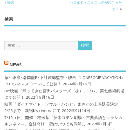
«
降霊
ハロルド・スミスに何が起こった
か？
»
検索
NEWS
藤江琢磨×森岡龍P×下社敦郎監督・映画『LONESOME VACATION』
3/10シネマスコーレにて公開！
2024年3月16日
DIY映画『帰ってきた宮田バスターズ（株）」9/17、第七藝術劇場
にて公開！
2022年9月16日
映画『ダイナマイト・ソウル・バンビ』まさかの上映延長決定、
9/23まで！新宿K’s cinemaにて
2022年9月14日
7/10（日）開催！桂米紫『茨木コテン劇場～古典落語とクラシカ
ルシネマ～』合縁奇縁！恋はいつでも偶然に
2022年7月6日