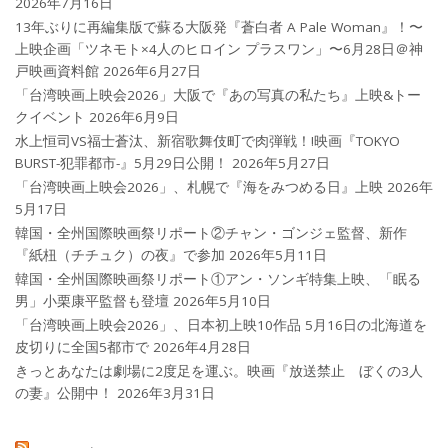
2026年7月16日
13年ぶりに再編集版で蘇る大阪発『蒼白者 A Pale Woman』！〜
上映企画「ツネモト×4人のヒロイン プラスワン」〜6月28日＠神
戸映画資料館
2026年6月27日
「台湾映画上映会2026」大阪で『あの写真の私たち』上映&トー
クイベント
2026年6月9日
水上恒司VS福士蒼汰、新宿歌舞伎町で肉弾戦！!映画『TOKYO
BURST-犯罪都市-』5月29日公開！
2026年5月27日
「台湾映画上映会2026」、札幌で『海をみつめる日』上映
2026年
5月17日
韓国・全州国際映画祭リポート②チャン・ゴンジェ監督、新作
『紙杻（チチュク）の夜』で参加
2026年5月11日
韓国・全州国際映画祭リポート①アン・ソンギ特集上映、「眠る
男」小栗康平監督も登壇
2026年5月10日
「台湾映画上映会2026」、日本初上映10作品 5月16日の北海道を
皮切りに全国5都市で
2026年4月28日
きっとあなたは劇場に2度足を運ぶ。映画『放送禁止 ぼくの3人
の妻』公開中！
2026年3月31日