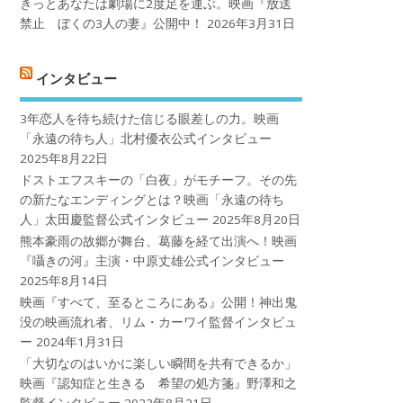
きっとあなたは劇場に2度足を運ぶ。映画『放送
禁止 ぼくの3人の妻』公開中！
2026年3月31日
インタビュー
3年恋人を待ち続けた信じる眼差しの力。映画
「永遠の待ち人」北村優衣公式インタビュー
2025年8月22日
ドストエフスキーの「白夜」がモチーフ。その先
の新たなエンディングとは？映画「永遠の待ち
人」太田慶監督公式インタビュー
2025年8月20日
熊本豪雨の故郷が舞台、葛藤を経て出演へ！映画
『囁きの河』主演・中原丈雄公式インタビュー
2025年8月14日
映画『すべて、至るところにある』公開！神出鬼
没の映画流れ者、リム・カーワイ監督インタビュ
ー
2024年1月31日
「大切なのはいかに楽しい瞬間を共有できるか」
映画『認知症と生きる 希望の処方箋』野澤和之