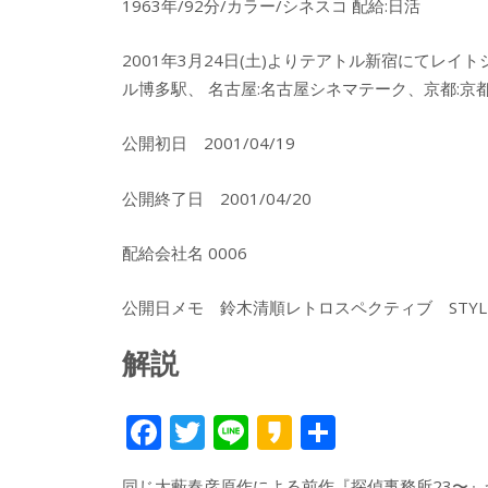
1963年/92分/カラー/シネスコ 配給:日活
2001年3月24日(土)よりテアトル新宿にてレイ
ル博多駅、 名古屋:名古屋シネマテーク、京都:
公開初日 2001/04/19
公開終了日 2001/04/20
配給会社名 0006
公開日メモ 鈴木清順レトロスペクティブ STYLE 
解説
F
T
Li
K
共
ac
w
n
a
有
同じ大藪春彦原作による前作『探偵事務所23〜