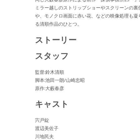
e
itt
e
k
ミラー越しのストリップショーやスクリーンの裏
b
er
a
や、モノクロ画面に赤い花、などの映像処理も凝
o
o
る清順作品のひとつ。
o
ストーリー
k
スタッフ
監督:鈴木清順
脚本:池田一朗/山崎忠昭
原作:大藪春彦
キャスト
宍戸錠
渡辺美佐子
川地民夫