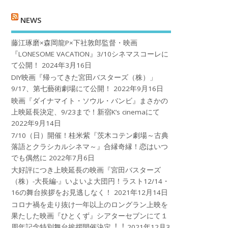
NEWS
藤江琢磨×森岡龍P×下社敦郎監督・映画
『LONESOME VACATION』3/10シネマスコーレに
て公開！
2024年3月16日
DIY映画『帰ってきた宮田バスターズ（株）」
9/17、第七藝術劇場にて公開！
2022年9月16日
映画『ダイナマイト・ソウル・バンビ』まさかの
上映延長決定、9/23まで！新宿K’s cinemaにて
2022年9月14日
7/10（日）開催！桂米紫『茨木コテン劇場～古典
落語とクラシカルシネマ～』合縁奇縁！恋はいつ
でも偶然に
2022年7月6日
大好評につき上映延長の映画『宮田バスターズ
（株）-大長編-』いよいよ大団円！ラスト12/14・
16の舞台挨拶をお見逃しなく！
2021年12月14日
コロナ禍を⾛り抜け⼀年以上のロングラン上映を
果たした映画『ひとくず』シアターセブンにて１
周年記念特別舞台挨拶開催決定︕︕
2021年12月3