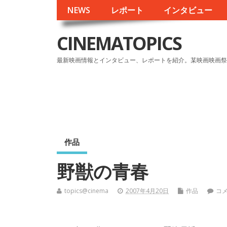
NEWS
レポート
インタビュー
CINEMATOPICS
最新映画情報とインタビュー、レポートを紹介。某映画映画祭
作品
野獣の青春
topics@cinema
2007年4月20日
作品
コ