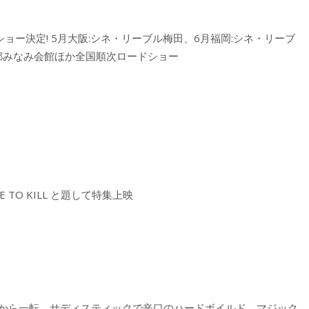
トショー決定! 5月大阪:シネ・リーブル梅田、6月福岡:シネ・リーブ
京都みなみ会館ほか全国順次ロードショー
TO KILL と題して特集上映
』から一転、サディスティックで辛口のハードボイルド。マジック