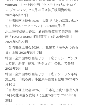
Woman』！〜上映企画「ツネモト×4人のヒロイ
ン プラスワン」〜6月28日＠神戸映画資料館
2026年6月27日
「台湾映画上映会2026」大阪で『あの写真の私た
ち』上映&トークイベント
2026年6月9日
水上恒司VS福士蒼汰、新宿歌舞伎町で肉弾戦！!映
画『TOKYO BURST-犯罪都市-』5月29日公開！
2026年5月27日
「台湾映画上映会2026」、札幌で『海をみつめる
日』上映
2026年5月17日
韓国・全州国際映画祭リポート②チャン・ゴンジ
ェ監督、新作『紙杻（チチュク）の夜』で参加
2026年5月11日
韓国・全州国際映画祭リポート①アン・ソンギ特
集上映、「眠る男」小栗康平監督も登壇
2026年5
月10日
「台湾映画上映会2026」、日本初上映10作品 5月
16日の北海道を皮切りに全国5都市で
2026年4月
28日