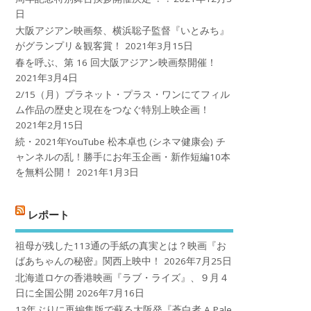
日
大阪アジアン映画祭、横浜聡子監督『いとみち』
がグランプリ＆観客賞！
2021年3月15日
春を呼ぶ、第 16 回大阪アジアン映画祭開催！
2021年3月4日
2/15（月）プラネット・プラス・ワンにてフィル
ム作品の歴史と現在をつなぐ特別上映企画！
2021年2月15日
続・2021年YouTube 松本卓也 (シネマ健康会) チ
ャンネルの乱！勝手にお年玉企画・新作短編10本
を無料公開！
2021年1月3日
レポート
祖母が残した113通の手紙の真実とは？映画『お
ばあちゃんの秘密』関西上映中！
2026年7月25日
北海道ロケの香港映画『ラブ・ライズ』、９月４
日に全国公開
2026年7月16日
13年ぶりに再編集版で蘇る大阪発『蒼白者 A Pale