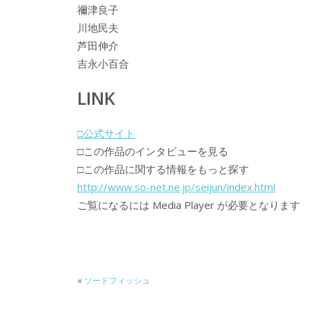
禰津良子
川地民夫
芦田伸介
吉永小百合
LINK
□公式サイト
□この作品のインタビューを見る
□この作品に関する情報をもっと探す
http://www.so-net.ne.jp/seijun/index.html
ご覧になるには Media Player が必要となります
«
ソードフィッシュ