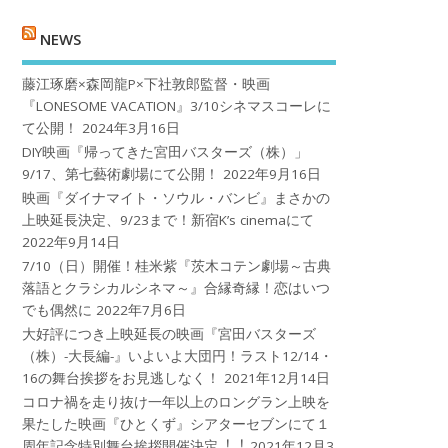
NEWS
藤江琢磨×森岡龍P×下社敦郎監督・映画
『LONESOME VACATION』3/10シネマスコーレに
て公開！
2024年3月16日
DIY映画『帰ってきた宮田バスターズ（株）」
9/17、第七藝術劇場にて公開！
2022年9月16日
映画『ダイナマイト・ソウル・バンビ』まさかの
上映延長決定、9/23まで！新宿K’s cinemaにて
2022年9月14日
7/10（日）開催！桂米紫『茨木コテン劇場～古典
落語とクラシカルシネマ～』合縁奇縁！恋はいつ
でも偶然に
2022年7月6日
大好評につき上映延長の映画『宮田バスターズ
（株）-大長編-』いよいよ大団円！ラスト12/14・
16の舞台挨拶をお見逃しなく！
2021年12月14日
コロナ禍を⾛り抜け⼀年以上のロングラン上映を
果たした映画『ひとくず』シアターセブンにて１
周年記念特別舞台挨拶開催決定︕︕
2021年12月3