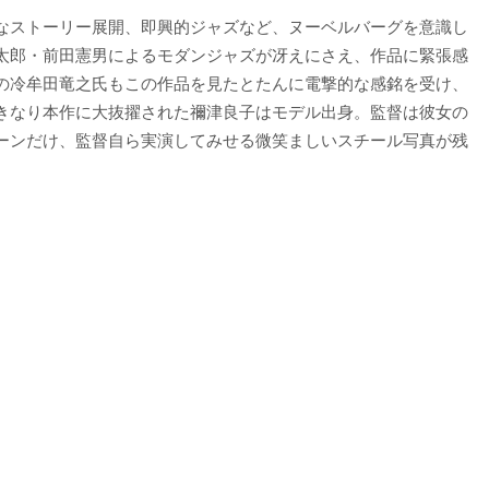
なストーリー展開、即興的ジャズなど、ヌーベルバーグを意識し
太郎・前田憲男によるモダンジャズが冴えにさえ、作品に緊張感
の冷牟田竜之氏もこの作品を見たとたんに電撃的な感銘を受け、
きなり本作に大抜擢された禰津良子はモデル出身。監督は彼女の
ーンだけ、監督自ら実演してみせる微笑ましいスチール写真が残