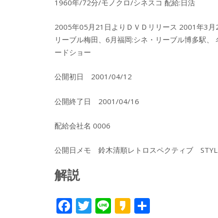
1960年/72分/モノクロ/シネスコ 配給:日活
2005年05月21日よりＤＶＤリリース 2001年3
リーブル梅田、6月福岡:シネ・リーブル博多駅、
ードショー
公開初日 2001/04/12
公開終了日 2001/04/16
配給会社名 0006
公開日メモ 鈴木清順レトロスペクティブ STYLE 
解説
F
T
Li
K
共