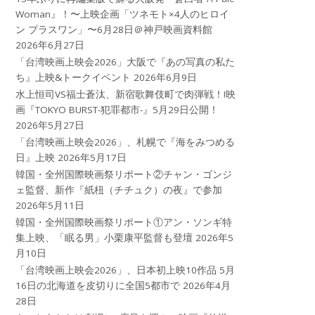
Woman』！〜上映企画「ツネモト×4人のヒロイ
ン プラスワン」〜6月28日＠神戸映画資料館
2026年6月27日
「台湾映画上映会2026」大阪で『あの写真の私た
ち』上映&トークイベント
2026年6月9日
水上恒司VS福士蒼汰、新宿歌舞伎町で肉弾戦！!映
画『TOKYO BURST-犯罪都市-』5月29日公開！
2026年5月27日
「台湾映画上映会2026」、札幌で『海をみつめる
日』上映
2026年5月17日
韓国・全州国際映画祭リポート②チャン・ゴンジ
ェ監督、新作『紙杻（チチュク）の夜』で参加
2026年5月11日
韓国・全州国際映画祭リポート①アン・ソンギ特
集上映、「眠る男」小栗康平監督も登壇
2026年5
月10日
「台湾映画上映会2026」、日本初上映10作品 5月
16日の北海道を皮切りに全国5都市で
2026年4月
28日