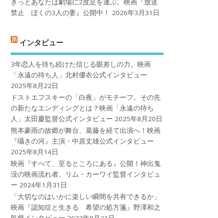
きっとあなたは劇場に2度足を運ぶ。映画『放送
禁止 ぼくの3人の妻』公開中！
2026年3月31日
インタビュー
3年恋人を待ち続けた信じる眼差しの力。映画
「永遠の待ち人」北村優衣公式インタビュー
2025年8月22日
ドストエフスキーの「白夜」がモチーフ。その先
の新たなエンディングとは？映画「永遠の待ち
人」太田慶監督公式インタビュー
2025年8月20日
熊本豪雨の故郷が舞台、葛藤を経て出演へ！映画
『囁きの河』主演・中原丈雄公式インタビュー
2025年8月14日
映画『すべて、至るところにある』公開！神出鬼
没の映画流れ者、リム・カーワイ監督インタビュ
ー
2024年1月31日
「大切なのはいかに楽しい瞬間を共有できるか」
映画『認知症と生きる 希望の処方箋』野澤和之