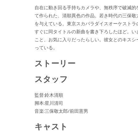
ac
w
n
a
有
自在に動き回る手持ちカメラや、無秩序で破滅的
e
itt
e
k
て作られた、清順異色の作品。若き時代の三保敬
b
er
a
を与えている。東京スカパラダイスオーケストラ
o
o
すぐに同タイトルの新曲を書き下ろしたほど。い
o
こと、お気に入りだったらしい。彼女とのキスシ
っている。
k
ストーリー
スタッフ
監督:鈴木清順
脚本:星川清司
音楽:三保敬太郎/前田憲男
キャスト