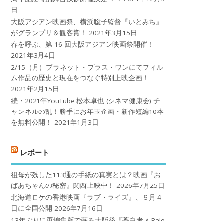
日
大阪アジアン映画祭、横浜聡子監督『いとみち』
がグランプリ＆観客賞！
2021年3月15日
春を呼ぶ、第 16 回大阪アジアン映画祭開催！
2021年3月4日
2/15（月）プラネット・プラス・ワンにてフィル
ム作品の歴史と現在をつなぐ特別上映企画！
2021年2月15日
続・2021年YouTube 松本卓也 (シネマ健康会) チ
ャンネルの乱！勝手にお年玉企画・新作短編10本
を無料公開！
2021年1月3日
レポート
祖母が残した113通の手紙の真実とは？映画『お
ばあちゃんの秘密』関西上映中！
2026年7月25日
北海道ロケの香港映画『ラブ・ライズ』、９月４
日に全国公開
2026年7月16日
13年ぶりに再編集版で蘇る大阪発『蒼白者 A Pale