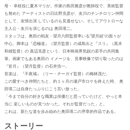
母・ 幸枝役に夏木マリが。作家の島田雅彦が教師役で、美術監督
も努めた アーティストの日比野克彦が、友川のチンチロリン仲間
として、友情出演 しているのも見逃せない。そしてアウトローな
主人公・友川を演じるのは 奥田瑛二。
スタッフは、奥田の戦友・望月六郎監督率いる”望月組”の面々が
中心。脚本は『恋極道』（望月監督）の成島出と『スリ』（黒木
和雄監督）の 真辺克彦という、日本映画界気鋭の若手の共同集
筆。画家でもある奥田の イメージを、見事映像で切り取ったのは
『皆月』（望月監督）の石井浩一。
音楽は、『不夜城』（リー・チーガイ監督）の梅林茂だ。
この愛すべき仲間たちと、約１ヶ月の瀬戸市ロケを終えた時、 奥
田瑛二は自身たっぷりにこう言い放った。
「今まで自分の好きな職業は俳優だと思っていたけど、やっと本
当に 楽しいものが見つかった。それが監督だった」と。
これは、新たな道を歩み始めた奥田瑛二の序章的作品である。
ストーリー