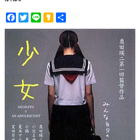
F
T
Li
K
共
ac
w
n
a
有
e
itt
e
k
b
er
a
o
o
o
k