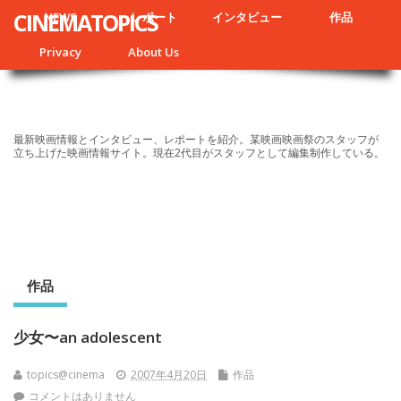
CINEMATOPICS
NEWS
レポート
インタビュー
作品
Privacy
About Us
最新映画情報とインタビュー、レポートを紹介。某映画映画祭のスタッフが
立ち上げた映画情報サイト。現在2代目がスタッフとして編集制作している。
作品
少女〜an adolescent
topics@cinema
2007年4月20日
作品
コメントはありません