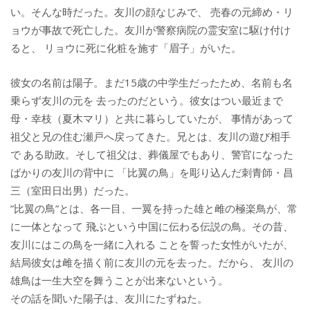
い。そんな時だった。友川の顔なじみで、 売春の元締め・リ
ョウが事故で死亡した。友川が警察病院の霊安室に駆け付け
ると、 リョウに死に化粧を施す「眉子」がいた。
彼女の名前は陽子。まだ15歳の中学生だったため、名前も名
乗らず友川の元を 去ったのだという。彼女はつい最近まで
母・幸枝（夏木マリ）と共に暮らしていたが、 事情があって
祖父と兄の住む瀬戸へ戻ってきた。兄とは、友川の遊び相手
で ある助政。そして祖父は、葬儀屋でもあり、警官になった
ばかりの友川の背中に 「比翼の鳥」を彫り込んだ刺青師・昌
三（室田日出男）だった。
”比翼の鳥”とは、各一目、一翼を持った雄と雌の極楽鳥が、常
に一体となって 飛ぶという中国に伝わる伝説の鳥。その昔、
友川にはこの鳥を一緒に入れる ことを誓った女性がいたが、
結局彼女は雌を描く前に友川の元を去った。だから、 友川の
雄鳥は一生大空を舞うことが出来ないという。
その話を聞いた陽子は、友川にたずねた。