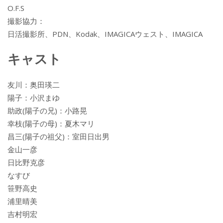
O.F.S
撮影協力：
日活撮影所、PDN、Kodak、IMAGICAウェスト、IMAGICA
キャスト
友川：奥田瑛二
陽子：小沢まゆ
助政(陽子の兄)：小路晃
幸枝(陽子の母)：夏木マリ
昌三(陽子の祖父)：室田日出男
金山一彦
日比野克彦
なすび
笹野高史
浦里晴美
吉村明宏