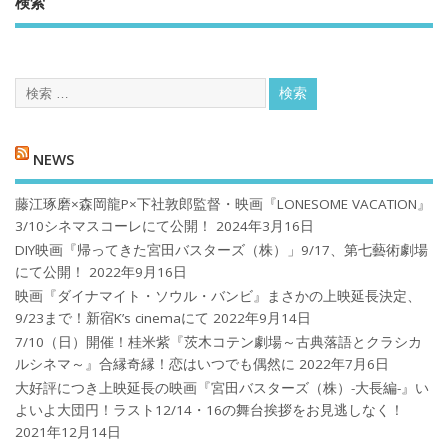
検索
NEWS
藤江琢磨×森岡龍P×下社敦郎監督・映画『LONESOME VACATION』
3/10シネマスコーレにて公開！
2024年3月16日
DIY映画『帰ってきた宮田バスターズ（株）」9/17、第七藝術劇場
にて公開！
2022年9月16日
映画『ダイナマイト・ソウル・バンビ』まさかの上映延長決定、
9/23まで！新宿K’s cinemaにて
2022年9月14日
7/10（日）開催！桂米紫『茨木コテン劇場～古典落語とクラシカ
ルシネマ～』合縁奇縁！恋はいつでも偶然に
2022年7月6日
大好評につき上映延長の映画『宮田バスターズ（株）-大長編-』い
よいよ大団円！ラスト12/14・16の舞台挨拶をお見逃しなく！
2021年12月14日