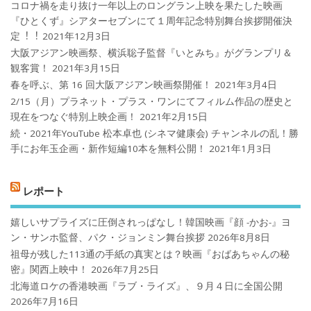
コロナ禍を⾛り抜け⼀年以上のロングラン上映を果たした映画
『ひとくず』シアターセブンにて１周年記念特別舞台挨拶開催決
定︕︕
2021年12月3日
大阪アジアン映画祭、横浜聡子監督『いとみち』がグランプリ＆
観客賞！
2021年3月15日
春を呼ぶ、第 16 回大阪アジアン映画祭開催！
2021年3月4日
2/15（月）プラネット・プラス・ワンにてフィルム作品の歴史と
現在をつなぐ特別上映企画！
2021年2月15日
続・2021年YouTube 松本卓也 (シネマ健康会) チャンネルの乱！勝
手にお年玉企画・新作短編10本を無料公開！
2021年1月3日
レポート
嬉しいサプライズに圧倒されっぱなし！韓国映画『顔 -かお-』ヨ
ン・サンホ監督、パク・ジョンミン舞台挨拶
2026年8月8日
祖母が残した113通の手紙の真実とは？映画『おばあちゃんの秘
密』関西上映中！
2026年7月25日
北海道ロケの香港映画『ラブ・ライズ』、９月４日に全国公開
2026年7月16日