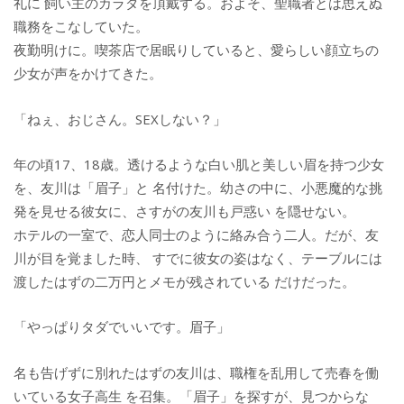
礼に 飼い主のカラダを頂戴する。およそ、聖職者とは思えぬ
職務をこなしていた。
夜勤明けに。喫茶店で居眠りしていると、愛らしい顔立ちの
少女が声をかけてきた。
「ねぇ、おじさん。SEXしない？」
年の頃17、18歳。透けるような白い肌と美しい眉を持つ少女
を、友川は「眉子」と 名付けた。幼さの中に、小悪魔的な挑
発を見せる彼女に、さすがの友川も戸惑い を隠せない。
ホテルの一室で、恋人同士のように絡み合う二人。だが、友
川が目を覚ました時、 すでに彼女の姿はなく、テーブルには
渡したはずの二万円とメモが残されている だけだった。
「やっぱりタダでいいです。眉子」
名も告げずに別れたはずの友川は、職権を乱用して売春を働
いている女子高生 を召集。「眉子」を探すが、見つからな