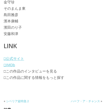
金守珍
そのまんま東
島田雅彦
濱本康輔
濱田のり子
安藤和津
LINK
□公式サイト
□IMDb
□この作品のインタビューを見る
□この作品に関する情報をもっと探す
«
シベリア超特急２
ハーフ・ア・チャンス
»