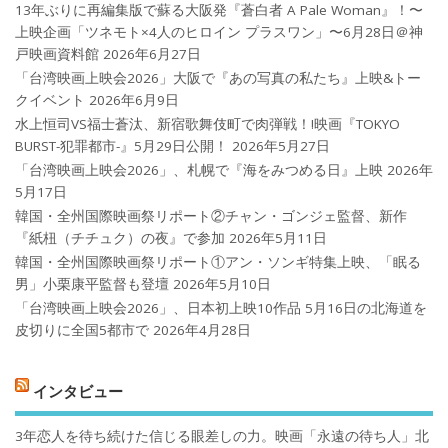
13年ぶりに再編集版で蘇る大阪発『蒼白者 A Pale Woman』！〜
上映企画「ツネモト×4人のヒロイン プラスワン」〜6月28日＠神
戸映画資料館
2026年6月27日
「台湾映画上映会2026」大阪で『あの写真の私たち』上映&トー
クイベント
2026年6月9日
水上恒司VS福士蒼汰、新宿歌舞伎町で肉弾戦！!映画『TOKYO
BURST-犯罪都市-』5月29日公開！
2026年5月27日
「台湾映画上映会2026」、札幌で『海をみつめる日』上映
2026年
5月17日
韓国・全州国際映画祭リポート②チャン・ゴンジェ監督、新作
『紙杻（チチュク）の夜』で参加
2026年5月11日
韓国・全州国際映画祭リポート①アン・ソンギ特集上映、「眠る
男」小栗康平監督も登壇
2026年5月10日
「台湾映画上映会2026」、日本初上映10作品 5月16日の北海道を
皮切りに全国5都市で
2026年4月28日
インタビュー
3年恋人を待ち続けた信じる眼差しの力。映画「永遠の待ち人」北