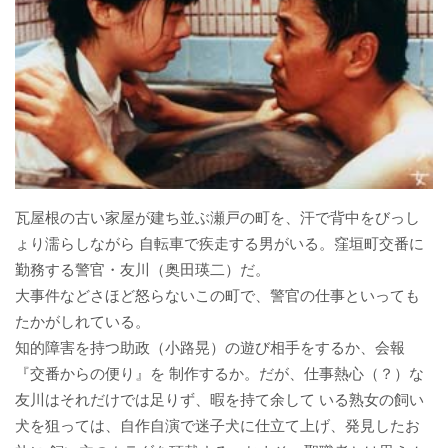
瓦屋根の古い家屋が建ち並ぶ瀬戸の町を、汗で背中をびっし
ょり濡らしながら 自転車で疾走する男がいる。窪垣町交番に
勤務する警官・友川（奥田瑛二）だ。
大事件などさほど怒らないこの町で、警官の仕事といっても
たかがしれている。
知的障害を持つ助政（小路晃）の遊び相手をするか、会報
『交番からの便り』を 制作するか。だが、仕事熱心（？）な
友川はそれだけでは足りず、暇を持て余して いる熟女の飼い
犬を狙っては、自作自演で迷子犬に仕立て上げ、発見したお