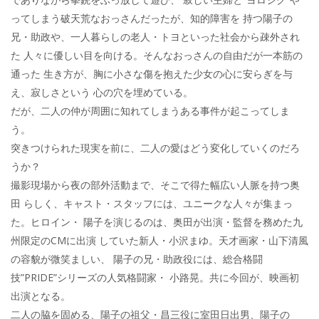
ってしまう破天荒なおっさんだったが、知的障害を 持つ陽子の
兄・助政や、一人暮らしの老人・トヨといった社会から疎外され
た 人々に優しい目を向ける。そんなおっさんの自由だが一本筋の
通った 生き方が、胸に小さな傷を抱えた少女の心に安らぎを与
え、寂しさという 心の穴を埋めている。
だが、二人の仲が周囲に知れてしまうある事件が起こってしま
う。
突きつけられた現実を前に、二人の愛はどう変化していくのだろ
うか？
撮影現場から夜の部外活動まで、そこで得た幅広い人脈を持つ奥
田 らしく、キャスト・スタッフには、ユニークな人々が集まっ
た。ヒロイン・ 陽子を演じるのは、奥田が出演・監督を務めた九
州限定のCMに出演 していた新人・小沢まゆ。天才画家・山下清風
の容貌が微笑ましい、 陽子の兄・助政役には、総合格闘
技”PRIDE”シリーズの人気格闘家・ 小路晃。共に今回が、映画初
出演となる。
二人の脇を固める、陽子の祖父・昌三役に室田日出男、陽子の