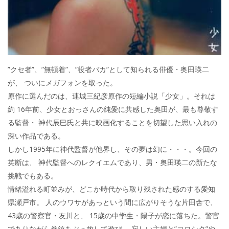
”クセ者”、”無頓着”、”役者バカ”として知られる俳優・奥田瑛二
が、 ついにメガフォンを取った。
原作に選んだのは、連城三紀彦原作の短編小説「少女」。それは
約 16年前、少女とおっさんの純愛に共感した奥田が、最も尊敬す
る監督・ 神代辰巳氏と共に映画化することを切望した思い入れの
深い作品である。
しかし1995年に神代監督が他界し、その夢は幻に・・・。今回の
英断は、 神代監督へのレクイエムであり、男・奥田瑛二の新たな
挑戦でもある。
情緒溢れる町並みが、どこか時代から取り残された感のする愛知
県瀬戸市。 人のウワサがあっという間に広がりそうな片田舎で、
43歳の警察官・友川と、 15歳の中学生・陽子が恋に落ちた。警官
でありながら拳銃をぶっ放して遊び、 寂しい主婦と”ヨロシク”や