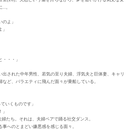
に…。
いのよ」
よ」
と・・・」
い出された中年男性、若気の至り夫婦、浮気夫と巨体妻、キャリ
婦など、バラエティに飛んだ面々が乗船している。
っていくものです」
！」
夫婦たち。それは、夫婦ペアで踊る社交ダンス。
る事へのとまどい嫌悪感を感じる面々。