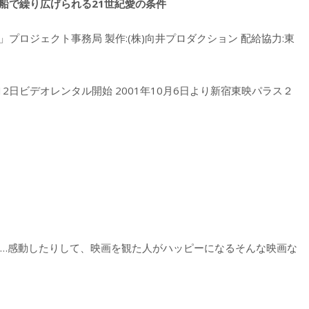
船で繰り広げられる21世紀愛の条件
ンス」プロジェクト事務局 製作:(株)向井プロダクション 配給協力:東
4月12日ビデオレンタル開始 2001年10月6日より新宿東映パラス２
て…感動したりして、映画を観た人がハッピーになるそんな映画な