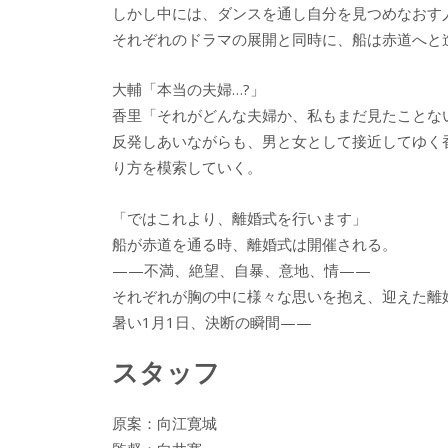
しかし中には、ダンスを通し自分を見つめなおす
それぞれのドラマの展開と同時に、船は赤道へと
大輔「本当の夫婦…?」
香里「それがどんな夫婦か、私もまだ見たことな
反発しあいながらも、男と女として接近してゆく
り方を模索していく。
「ではこれより、離婚式を行います」
船が赤道を通る時、離婚式は開催される。
——不満、絶望、自暴、意地、情——
それぞれが胸の中に様々な思いを抱え、迎えた離婚
暑い1月1日、決断の瞬間——
スタッフ
原案：向江寛城