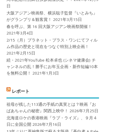
日
大阪アジアン映画祭、横浜聡子監督『いとみち』
がグランプリ＆観客賞！
2021年3月15日
春を呼ぶ、第 16 回大阪アジアン映画祭開催！
2021年3月4日
2/15（月）プラネット・プラス・ワンにてフィル
ム作品の歴史と現在をつなぐ特別上映企画！
2021年2月15日
続・2021年YouTube 松本卓也 (シネマ健康会) チ
ャンネルの乱！勝手にお年玉企画・新作短編10本
を無料公開！
2021年1月3日
レポート
祖母が残した113通の手紙の真実とは？映画『お
ばあちゃんの秘密』関西上映中！
2026年7月25日
北海道ロケの香港映画『ラブ・ライズ』、９月４
日に全国公開
2026年7月16日
13年ぶりに再編集版で蘇る大阪発『蒼白者 A Pale