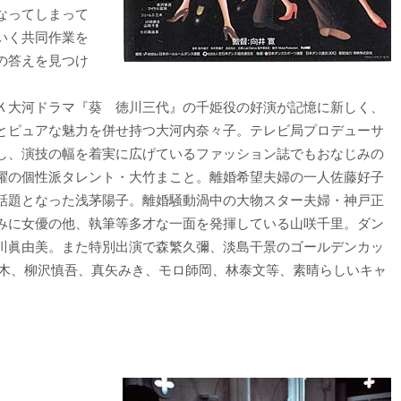
なってしまって
いく共同作業を
の答えを見つけ
Ｋ大河ドラマ『葵 徳川三代』の千姫役の好演が記憶に新しく、
とピュアな魅力を併せ持つ大河内奈々子。テレビ局プロデューサ
し、演技の幅を着実に広げているファッション誌でもおなじみの
躍の個性派タレント・大竹まこと。離婚希望夫婦の一人佐藤好子
話題となった浅茅陽子。離婚騒動渦中の大物スター夫婦・神戸正
みに女優の他、執筆等多才な一面を発揮している山咲千里。ダン
川眞由美。また特別出演で森繁久彌、淡島干景のゴールデンカッ
三木、柳沢慎吾、真矢みき、モロ師岡、林泰文等、素晴らしいキャ