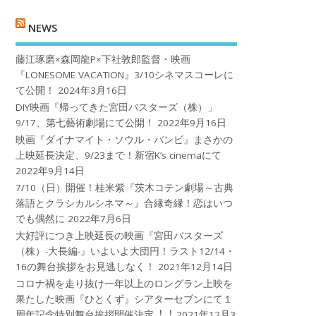
NEWS
藤江琢磨×森岡龍P×下社敦郎監督・映画
『LONESOME VACATION』3/10シネマスコーレに
て公開！
2024年3月16日
DIY映画『帰ってきた宮田バスターズ（株）」
9/17、第七藝術劇場にて公開！
2022年9月16日
映画『ダイナマイト・ソウル・バンビ』まさかの
上映延長決定、9/23まで！新宿K’s cinemaにて
2022年9月14日
7/10（日）開催！桂米紫『茨木コテン劇場～古典
落語とクラシカルシネマ～』合縁奇縁！恋はいつ
でも偶然に
2022年7月6日
大好評につき上映延長の映画『宮田バスターズ
（株）-大長編-』いよいよ大団円！ラスト12/14・
16の舞台挨拶をお見逃しなく！
2021年12月14日
コロナ禍を⾛り抜け⼀年以上のロングラン上映を
果たした映画『ひとくず』シアターセブンにて１
周年記念特別舞台挨拶開催決定︕︕
2021年12月3