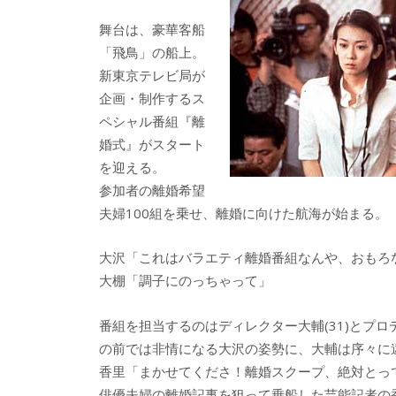
舞台は、豪華客船
「飛鳥」の船上。
新東京テレビ局が
企画・制作するス
ペシャル番組『離
婚式』がスタート
を迎える。
参加者の離婚希望
夫婦100組を乗せ、離婚に向けた航海が始まる。
大沢「これはバラエティ離婚番組なんや、おもろ
大棚「調子にのっちゃって」
番組を担当するのはディレクター大輔(31)とプロ
の前では非情になる大沢の姿勢に、大輔は序々に
香里「まかせてくださ！離婚スクープ、絶対とっ
俳優夫婦の離婚記事を狙って乗船した芸能記者の香