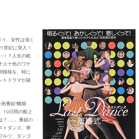
年々、女性は強く
1世紀に突入！
い！？人生の岐
十人十色のワケ
間模様を、時に
ントドラマが誕
画番組“離婚
。10日間の船上
は？……。番組の
ストダンス。華
ワルツ、タンゴ