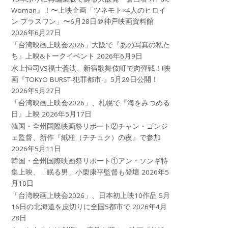
Woman』！〜上映企画「ツネモト×4人のヒロイ
ン プラスワン」〜6月28日＠神戸映画資料館
2026年6月27日
「台湾映画上映会2026」大阪で『あの写真の私た
ち』上映&トークイベント
2026年6月9日
水上恒司VS福士蒼汰、新宿歌舞伎町で肉弾戦！!映
画『TOKYO BURST-犯罪都市-』5月29日公開！
2026年5月27日
「台湾映画上映会2026」、札幌で『海をみつめる
日』上映
2026年5月17日
韓国・全州国際映画祭リポート②チャン・ゴンジ
ェ監督、新作『紙杻（チチュク）の夜』で参加
2026年5月11日
韓国・全州国際映画祭リポート①アン・ソンギ特
集上映、「眠る男」小栗康平監督も登壇
2026年5
月10日
「台湾映画上映会2026」、日本初上映10作品 5月
16日の北海道を皮切りに全国5都市で
2026年4月
28日