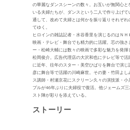
の華麗なダンスシーンの数々。お互いが無関心と
いる夫婦たちが、ダンスという二人で作り上げて
通して、改めて夫婦とは何かを振り返りそれぞれ
てゆく。
ヒロインの雑誌記者・水谷香里を演じるのはＮＨ
映画・テレビ・舞台でも精力的に活躍。芯の強さ
ー・松崎大輔には数々の映画で多彩な魅力を発揮
松岡俊介。広告代理店の大沢和也にテレビ等で活
に近年、往年のスター・美空ひばりを舞台で演じ
彦に舞台等で活躍の川崎麻世。その妻・竹田よし
ス講師・村瀬京花にスクリーン久々の演技派・小
プルが46年ぶりに夫婦役で復活。他ジェームズ
スト陣が彩りを添えている。
ストーリー