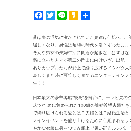
F
T
Li
K
共
ac
w
n
a
有
e
itt
e
k
昔は夫の浮気に泣かされていた妻達は何処へ…。
b
er
a
遅しくなり、男性は昭和の時代を引きずったまま2
o
o
そんな男女の夫婦生活に問題が起きないはずはな
o
路に立った人々が第二の門出に向けいざ、出航！
ありカップルたちが船上で繰り広げるドタバタ人
k
哀しくまた時に可笑しく奏でるエンターテインメ
生！！
日本最大の豪華客船“飛鳥”を舞台に、テレビ局の企
式”のために集められた100組の離婚希望夫婦たち
で繰り広げられる愛とは？夫婦とは？結婚生活と
メインイベントを盛り上げるために仕組まれるラ
やかな衣装に身をつつみ船上で舞い踊るルンバ、