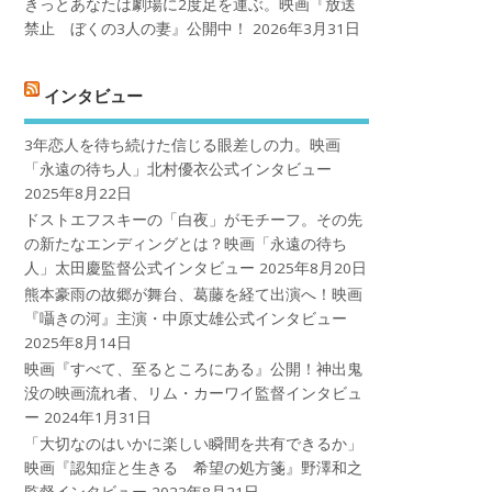
きっとあなたは劇場に2度足を運ぶ。映画『放送
禁止 ぼくの3人の妻』公開中！
2026年3月31日
インタビュー
3年恋人を待ち続けた信じる眼差しの力。映画
「永遠の待ち人」北村優衣公式インタビュー
2025年8月22日
ドストエフスキーの「白夜」がモチーフ。その先
の新たなエンディングとは？映画「永遠の待ち
人」太田慶監督公式インタビュー
2025年8月20日
熊本豪雨の故郷が舞台、葛藤を経て出演へ！映画
『囁きの河』主演・中原丈雄公式インタビュー
2025年8月14日
映画『すべて、至るところにある』公開！神出鬼
没の映画流れ者、リム・カーワイ監督インタビュ
ー
2024年1月31日
「大切なのはいかに楽しい瞬間を共有できるか」
映画『認知症と生きる 希望の処方箋』野澤和之