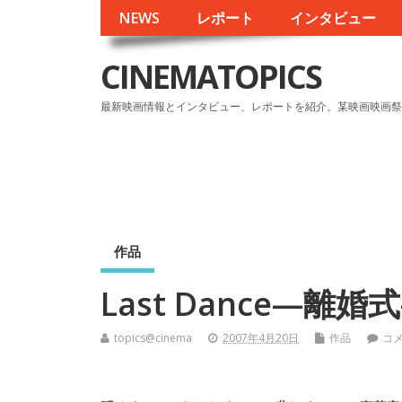
NEWS
レポート
インタビュー
CINEMATOPICS
最新映画情報とインタビュー、レポートを紹介。某映画映画祭
作品
Last Dance—離婚
topics@cinema
2007年4月20日
作品
コ