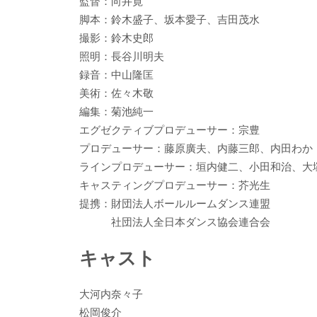
監督：向井寛
脚本：鈴木盛子、坂本愛子、吉田茂水
撮影：鈴木史郎
照明：長谷川明夫
録音：中山隆匡
美術：佐々木敬
編集：菊池純一
エグゼクティブプロデューサー：宗豊
プロデューサー：藤原廣夫、内藤三郎、内田わか
ラインプロデューサー：垣内健二、小田和治、大
キャスティングプロデューサー：芥光生
提携：財団法人ボールルームダンス連盟
社団法人全日本ダンス協会連合会
キャスト
大河内奈々子
松岡俊介