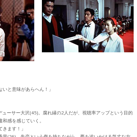
ないと意味があらへん！」
デューサー大沢(45)。腐れ縁の2人だが、視聴率アップという目的
違和感を感じていく。
てきます！」
里(26)。失恋という傷を持ちながら、夢を追いかける気丈な女