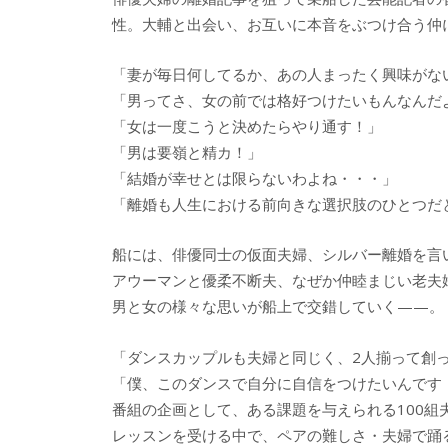
性。大輔と出会い、お互いに本音をぶつけ合う仲
「妻が毎日何してるか、あの人まったく興味がな
「男ってさ、女の前では格好つけたいもんなんだ
「女は一度こうと決めたらやり通す！」
「男は要嶺と精カ！」
「結婚が幸せとは限らないわよね・・・」
「離婚も人生における前向きな選択肢のひとつだ
船には、俳優同士の仮面夫婦、シルバー離婚を言
アウーマンと優柔不断夫、なぜか仲睦まじい老夫
男と女の様々な思いが船上で交錯していく——。
「ダンスカップルも夫婦と同じく、2人揃って創
「僕、このダンスで自分に自信をつけたいんです
番組の企画として、ある課題を与えられる100組
レッスンを受ける中で、ペアの難しさ・夫婦で踊