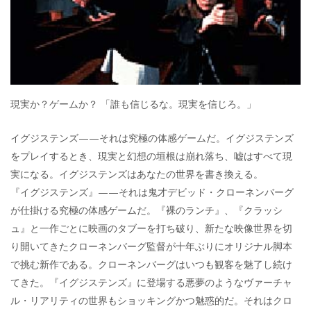
現実か？ゲームか？ 「誰も信じるな。現実を信じろ。」
イグジステンズ——それは究極の体感ゲームだ。イグジステンズ
をプレイするとき、現実と幻想の垣根は崩れ落ち、嘘はすべて現
実になる。イグジステンズはあなたの世界を書き換える。
『イグジステンズ』——それは鬼才デビッド・クローネンバーグ
が仕掛ける究極の体感ゲームだ。『裸のランチ』、『クラッシ
ュ』と一作ごとに映画のタブーを打ち破り、新たな映像世界を切
り開いてきたクローネンバーグ監督が十年ぶりにオリジナル脚本
で挑む新作である。クローネンバーグはいつも観客を魅了し続け
てきた。『イグジステンズ』に登場する悪夢のようなヴァーチャ
ル・リアリティの世界もショッキングかつ魅惑的だ。それはクロ