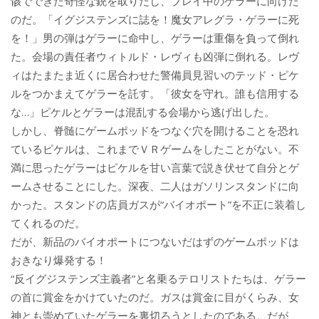
骸でできた奇怪な銃を取りだし、プレイ中のゲラーに向けた
のだ。「イグジステンズに誌を！魔女アレグラ・ゲラーに死
を！」男の弾はゲラーに命中し、ゲラーは重傷を負って倒れ
た。会場の責任者ウィトルド・レヴィも凶弾に倒れる。レヴ
ィはたまたま近くに居合わせた警備員見習いのテッド・ピケ
ルをつかまえてゲラーを託す。「彼女を守れ。誰も信用する
な…」ピケルとゲラーは混乱する会場から逃げ出した。
しかし、脊髄にゲームポッドをつなぐ穴を開けることを恐れ
ているピケルは、これまでＶＲゲームをしたことがない。不
満に思ったゲラーはピケルを甘い言葉で説き伏せて自分とゲ
ームさせることにした。深夜、二人はガソリンスタンドに向
かった。スタンドの店員ガスが“バイオポート”を不正に装着し
てくれるのだ。
だが、新品のバイオポートにつないだはずのゲームポッドは
おきなり爆発する！
“反イグジステンズ主義者”と名乗るテロリストたちは、ゲラー
の首に賞金をかけていたのだ。ガスは賞金に目がくらみ、女
神とも崇めていたゲラーを裏切ろうとしたのである。だが、