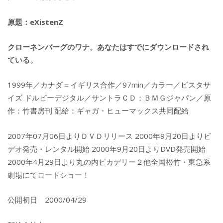
原題：eXistenZ
クローネンバーグのワナ。あなたはすでにダウンロードされ
ている。
1999年／カナダ＝イギリス合作／97min／カラー／ビスタサ
イズ ドルビーデジタル／サントラＣＤ：ＢＭＧジャパン／原
作：竹書房刊 配給：ギャガ・ヒューマックス共同配給
2007年07月06日よりＤＶＤリリース 2000年9月20日よりビ
デオ発売・レンタル開始 2000年9月20日よりDVD発売開始
2000年4月29日より丸の内ピカデリー２他全国松竹・東急系
劇場にてロードショー！
公開初日 2000/04/29