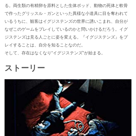
る。両生類の有精卵を原料とした生体ポッド、動物の死体と軟骨
で作ったグリッスル・ガンといった異様な小道具に目を奪われて
いるうちに、観客はイグジステンズの世界に誘いこまれ、自分が
なぜこのゲームをプレイしているのかと問いかけるだろう。イグ
ジステンズは見る人ごとに姿を変える。『イグジステンズ』をプ
レイすることは、自分を知ることなのだ。
そして、存在はなくなり“イグジステンズ”が始まる。
ストーリー