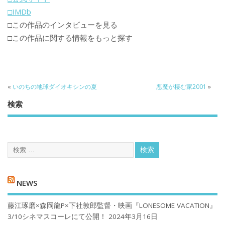
□IMDb
□この作品のインタビューを見る
□この作品に関する情報をもっと探す
«
いのちの地球ダイオキシンの夏
悪魔が棲む家2001
»
検索
NEWS
藤江琢磨×森岡龍P×下社敦郎監督・映画『LONESOME VACATION』
3/10シネマスコーレにて公開！
2024年3月16日