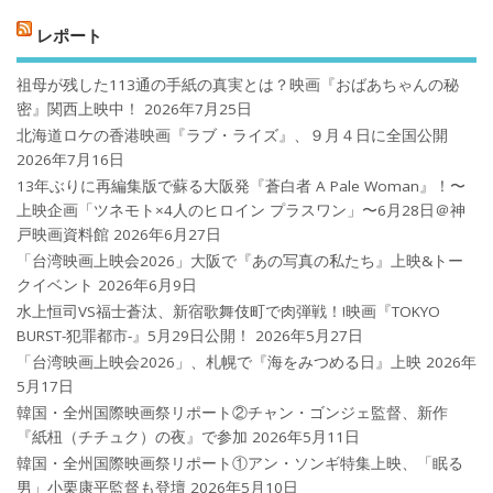
レポート
祖母が残した113通の手紙の真実とは？映画『おばあちゃんの秘
密』関西上映中！
2026年7月25日
北海道ロケの香港映画『ラブ・ライズ』、９月４日に全国公開
2026年7月16日
13年ぶりに再編集版で蘇る大阪発『蒼白者 A Pale Woman』！〜
上映企画「ツネモト×4人のヒロイン プラスワン」〜6月28日＠神
戸映画資料館
2026年6月27日
「台湾映画上映会2026」大阪で『あの写真の私たち』上映&トー
クイベント
2026年6月9日
水上恒司VS福士蒼汰、新宿歌舞伎町で肉弾戦！!映画『TOKYO
BURST-犯罪都市-』5月29日公開！
2026年5月27日
「台湾映画上映会2026」、札幌で『海をみつめる日』上映
2026年
5月17日
韓国・全州国際映画祭リポート②チャン・ゴンジェ監督、新作
『紙杻（チチュク）の夜』で参加
2026年5月11日
韓国・全州国際映画祭リポート①アン・ソンギ特集上映、「眠る
男」小栗康平監督も登壇
2026年5月10日