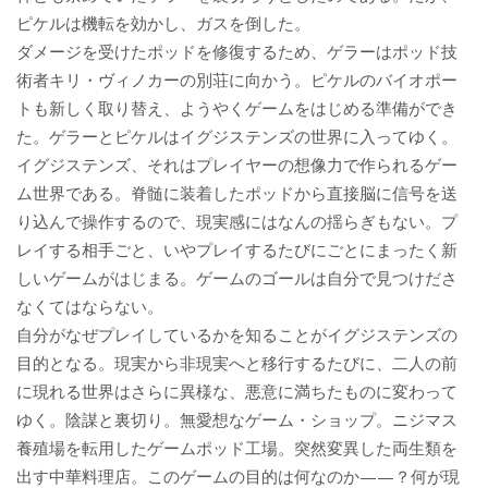
ピケルは機転を効かし、ガスを倒した。
ダメージを受けたポッドを修復するため、ゲラーはポッド技
術者キリ・ヴィノカーの別荘に向かう。ピケルのバイオポー
トも新しく取り替え、ようやくゲームをはじめる準備ができ
た。ゲラーとピケルはイグジステンズの世界に入ってゆく。
イグジステンズ、それはプレイヤーの想像力で作られるゲー
ム世界である。脊髄に装着したポッドから直接脳に信号を送
り込んで操作するので、現実感にはなんの揺らぎもない。プ
レイする相手ごと、いやプレイするたびにごとにまったく新
しいゲームがはじまる。ゲームのゴールは自分で見つけださ
なくてはならない。
自分がなぜプレイしているかを知ることがイグジステンズの
目的となる。現実から非現実へと移行するたびに、二人の前
に現れる世界はさらに異様な、悪意に満ちたものに変わって
ゆく。陰謀と裏切り。無愛想なゲーム・ショップ。ニジマス
養殖場を転用したゲームポッド工場。突然変異した両生類を
出す中華料理店。このゲームの目的は何なのか——？何が現