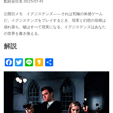
配給会社名 0025/0145
公開日メモ イグジステンズ——それは究極の体感ゲーム
だ。イグジステンズをプレイするとき、現実と幻想の垣根は
崩れ落ち、嘘はすべて現実になる。イグジステンズはあなた
の世界を書き換える。
解説
F
T
Li
K
共
ac
w
n
a
有
e
itt
e
k
b
er
a
o
o
o
k