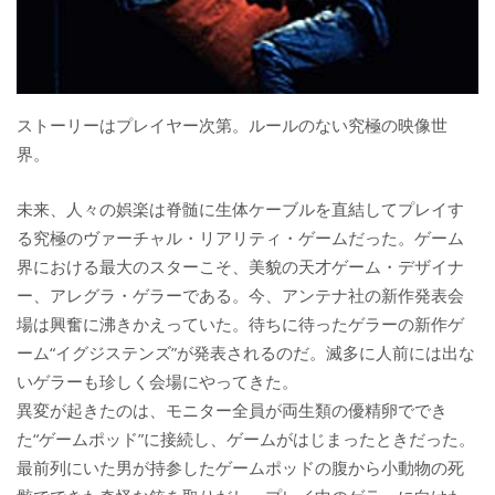
ストーリーはプレイヤー次第。ルールのない究極の映像世
界。
未来、人々の娯楽は脊髄に生体ケーブルを直結してプレイす
る究極のヴァーチャル・リアリティ・ゲームだった。ゲーム
界における最大のスターこそ、美貌の天才ゲーム・デザイナ
ー、アレグラ・ゲラーである。今、アンテナ社の新作発表会
場は興奮に沸きかえっていた。待ちに待ったゲラーの新作ゲ
ーム“イグジステンズ”が発表されるのだ。滅多に人前には出な
いゲラーも珍しく会場にやってきた。
異変が起きたのは、モニター全員が両生類の優精卵ででき
た“ゲームポッド”に接続し、ゲームがはじまったときだった。
最前列にいた男が持参したゲームポッドの腹から小動物の死