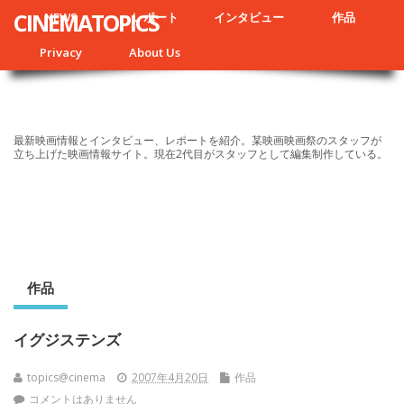
CINEMATOPICS
NEWS
レポート
インタビュー
作品
Privacy
About Us
最新映画情報とインタビュー、レポートを紹介。某映画映画祭のスタッフが
立ち上げた映画情報サイト。現在2代目がスタッフとして編集制作している。
作品
イグジステンズ
topics@cinema
2007年4月20日
作品
コメントはありません