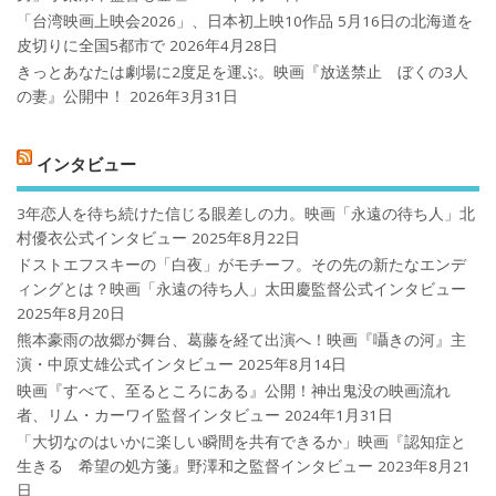
「台湾映画上映会2026」、日本初上映10作品 5月16日の北海道を
皮切りに全国5都市で
2026年4月28日
きっとあなたは劇場に2度足を運ぶ。映画『放送禁止 ぼくの3人
の妻』公開中！
2026年3月31日
インタビュー
3年恋人を待ち続けた信じる眼差しの力。映画「永遠の待ち人」北
村優衣公式インタビュー
2025年8月22日
ドストエフスキーの「白夜」がモチーフ。その先の新たなエンデ
ィングとは？映画「永遠の待ち人」太田慶監督公式インタビュー
2025年8月20日
熊本豪雨の故郷が舞台、葛藤を経て出演へ！映画『囁きの河』主
演・中原丈雄公式インタビュー
2025年8月14日
映画『すべて、至るところにある』公開！神出鬼没の映画流れ
者、リム・カーワイ監督インタビュー
2024年1月31日
「大切なのはいかに楽しい瞬間を共有できるか」映画『認知症と
生きる 希望の処方箋』野澤和之監督インタビュー
2023年8月21
日