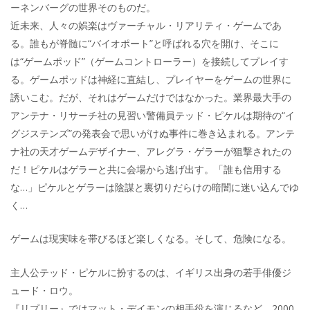
ーネンバーグの世界そのものだ。
近未来、人々の娯楽はヴァーチャル・リアリティ・ゲームであ
る。誰もが脊髄に“バイオポート”と呼ばれる穴を開け、そこに
は“ゲームポッド”（ゲームコントローラー）を接続してプレイす
る。ゲームポッドは神経に直結し、プレイヤーをゲームの世界に
誘いこむ。だが、それはゲームだけではなかった。業界最大手の
アンテナ・リサーチ社の見習い警備員テッド・ピケルは期待の“イ
グジステンズ”の発表会で思いがけぬ事件に巻き込まれる。アンテ
ナ社の天才ゲームデザイナー、アレグラ・ゲラーが狙撃されたの
だ！ピケルはゲラーと共に会場から逃げ出す。「誰も信用する
な…」ピケルとゲラーは陰謀と裏切りだらけの暗闇に迷い込んでゆ
く…
ゲームは現実味を帯びるほど楽しくなる。そして、危険になる。
主人公テッド・ピケルに扮するのは、イギリス出身の若手俳優ジ
ュード・ロウ。
『リプリー』ではマット・デイモンの相手役を演じるなど、2000