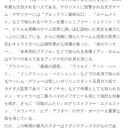
年最も注目される一人である。テロリストに狙撃される天才ゲー
ム・デザイナーには『ブルックリン最終出口』、『ルームメイ
ト』などで知られるベテラン女優ジェニファー・ジェイソン・リ
ー。ピケルを禁断のゲーム世界に誘い込む謎めいた美女を魅力た
っぷりに演じている。さらに危険に満ちたゲームと現実の世界に
住むキャラクターには個性豊かな俳優が集った。『炎のランナ
ー』、『未来世紀ブラジル』などで知られる名優イアン・ホルム
はゲラーの友人であるアンテナ社の社員を演じる。
『プラトーン』、『最後の誘惑』、『ワイルド・アット・ハー
ト』、『イングリッシュ・ペイシェント』などでの名演で知られ
るウィレム・デフォーは怪しいガソリンスタンド店員ガス役で、
カナダ人監督であり『エキゾチカ』などで俳優としても知られる
ドン・マッケラーは二重スパイのイフゲニーを演じて強烈な印象
を残す。さらに『日陰のふたり』のクリストファー・エクルスト
ン、『スウィート・ヒア・アフター』のサラ・ポーリーも重要な
役を演じている。
だが、この映画の最大のスターはイグジステンズそのものであ