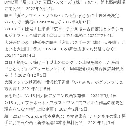
DIY映画『帰ってきた宮田バスターズ（株）」9/17、第七藝術劇場
にて公開！
2022年9月16日
映画『ダイナマイト・ソウル・バンビ』まさかの上映延長決定、
9/23まで！新宿K’s cinemaにて
2022年9月14日
7/10（日）開催！桂米紫『茨木コテン劇場～古典落語とクラシカ
ルシネマ～』合縁奇縁！恋はいつでも偶然に
2022年7月6日
大好評につき上映延長の映画『宮田バスターズ（株）-大長編-』い
よいよ大団円！ラスト12/14・16の舞台挨拶をお見逃しなく！
2021年12月14日
コロナ禍を⾛り抜け⼀年以上のロングラン上映を果たした映画
『ひとくず』シアターセブンにて１周年記念特別舞台挨拶開催決
定︕︕
2021年12月3日
大阪アジアン映画祭、横浜聡子監督『いとみち』がグランプリ＆
観客賞！
2021年3月15日
春を呼ぶ、第 16 回大阪アジアン映画祭開催！
2021年3月4日
2/15（月）プラネット・プラス・ワンにてフィルム作品の歴史と
現在をつなぐ特別上映企画！
2021年2月15日
続・2021年YouTube 松本卓也 (シネマ健康会) チャンネルの乱！勝
手にお年玉企画・新作短編10本を無料公開！
2021年1月3日