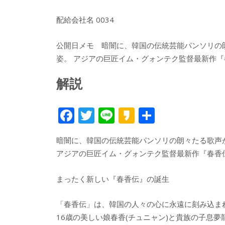
配給会社名 0034
公開日メモ 暗闇に、韓国の伝統芸能パンソリの
姿。 アジアの巨匠イム・グォンテク監督最新作
解説
F
T
Li
K
共
ac
w
n
a
有
暗闇に、韓国の伝統芸能パンソリの朗々たる歌声
e
itt
e
k
アジアの巨匠イム・グォンテク監督最新作『春香
b
er
a
o
o
まったく新しい『春香伝』の誕生
o
「春香伝」は、韓国の人々の心に永遠に刻み込ま
k
16歳の美しい娘春香(チュニャン)と貴族の子息