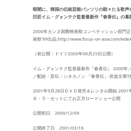
暗闇に、韓国の伝統芸能パンソリの朗々たる歌声
巨匠イム・グォンテク監督最新作『春香伝』の幕
2000年カンヌ国際映画祭コンペティション部門
画祭'99出品::http://www.focus-on-asia.com/index
（初公開：ドイツ2000年06月25日公開）
イム・グォンテク監督最新作『春香伝』 2000年
／配給・宣伝：シネカノン 「春香伝」:岩波文庫刊
2001年9月28日ＤＶＤ発売＆レンタル開始 200
ネ・ラ・セットにてお正月ロードショー公開
公開初日 2000/12/09
公開終了日 2001/03/16