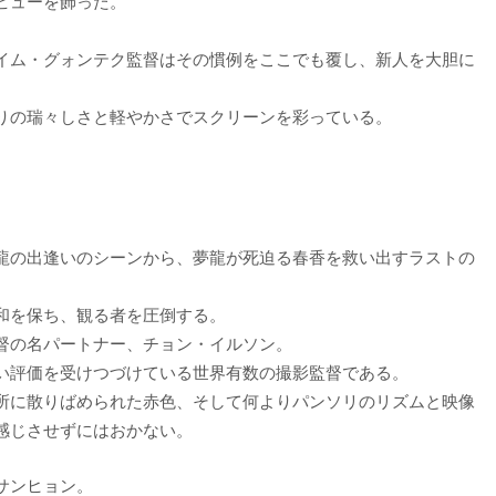
ビューを飾った。
イム・グォンテク監督はその慣例をここでも覆し、新人を大胆に
りの瑞々しさと軽やかさでスクリーンを彩っている。
龍の出逢いのシーンから、夢龍が死迫る春香を救い出すラストの
和を保ち、観る者を圧倒する。
督の名パートナー、チョン・イルソン。
い評価を受けつづけている世界有数の撮影監督である。
所に散りばめられた赤色、そして何よりパンソリのリズムと映像
感じさせずにはおかない。
サンヒョン。