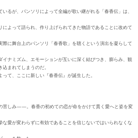
ているが、パンソリによって全編が歌い継がれる「春香伝」は、
リによって語られ、作り上げられてきた物語であることに改めて
実際に舞台上のパンソリ「春香歌」を聴くという演出を凝らして
ダイナミズム、エモーションが互いに深く結びつき、膨らみ、観
き込まれてしまうのだ。
よって、ここに新しい『春香伝』が誕生した。
の苦しみ——。春香の初めての恋が命をかけて貫く愛へと姿を変
摯な愛が変わらずに有効であることを信じないではいられなくな