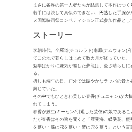
まさに各界の第一人者たちが結集して本作はつく
若手には決して真似のできない、円熟した手腕が
ヌ国際映画祭コンペティション正式参加作品とし
ストーリー
李朝時代。全羅道(チョルラド)南原(ナムウォン)
てこの地で暮らしはじめて数カ月が経っていた。
勉学ばかりに嫌気が差した夢龍は、憂さ晴らしに召
る。
折しも端午の日、戸外では賑やかなラッパの音と
興じていた。
その中でもひときわ美しい春香(チュニャン)が
れてしまう。
春香が妓生(キーセン/引退した芸伎)の娘である
だが春香はその旨を聞くと「雁受海、蝶受花、蟹
を慕い・蝶は花を慕い・蟹は穴を慕う」という言