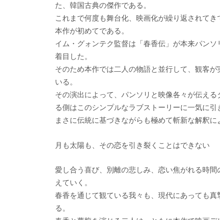
た、韓国古典の傑作である。
これまで何度も舞台化、映画化が繰り返されてき
本作が初めてである。
イム・グォンテク監督は「春香伝」が本来パンソ
着目した。
そのため本作では二人の物語と並行して、観客が
いる。
その演出によって、パンソリと映像各々が伝える
る側はこのシンプルなラブストーリーに一気に引
まさに伝統に基づきながらも極めて斬新な解釈に
月も太陽も、その恋を引き裂くことはできない
愛し合う喜び、別離の悲しみ、恋い焦がれる時間
えていく。
春香を通じて観ている我々も、現代にあっても真
る。