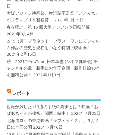
日
大阪アジアン映画祭、横浜聡子監督『いとみち』
がグランプリ＆観客賞！
2021年3月15日
春を呼ぶ、第 16 回大阪アジアン映画祭開催！
2021年3月4日
2/15（月）プラネット・プラス・ワンにてフィル
ム作品の歴史と現在をつなぐ特別上映企画！
2021年2月15日
続・2021年YouTube 松本卓也 (シネマ健康会) チ
ャンネルの乱！勝手にお年玉企画・新作短編10本
を無料公開！
2021年1月3日
レポート
祖母が残した113通の手紙の真実とは？映画『お
ばあちゃんの秘密』関西上映中！
2026年7月25日
北海道ロケの香港映画『ラブ・ライズ』、９月４
日に全国公開
2026年7月16日
13年ぶりに再編集版で蘇る大阪発『蒼白者 A Pale