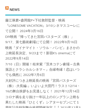
NEWS
藤江琢磨×森岡龍P×下社敦郎監督・映画
『LONESOME VACATION』3/10シネマスコーレに
て公開！
2024年3月16日
DIY映画『帰ってきた宮田バスターズ（株）」
9/17、第七藝術劇場にて公開！
2022年9月16日
映画『ダイナマイト・ソウル・バンビ』まさかの
上映延長決定、9/23まで！新宿K’s cinemaにて
2022年9月14日
7/10（日）開催！桂米紫『茨木コテン劇場～古典
落語とクラシカルシネマ～』合縁奇縁！恋はいつ
でも偶然に
2022年7月6日
大好評につき上映延長の映画『宮田バスターズ
（株）-大長編-』いよいよ大団円！ラスト12/14・
16の舞台挨拶をお見逃しなく！
2021年12月14日
コロナ禍を⾛り抜け⼀年以上のロングラン上映を
果たした映画『ひとくず』シアターセブンにて１
周年記念特別舞台挨拶開催決定︕︕
2021年12月3