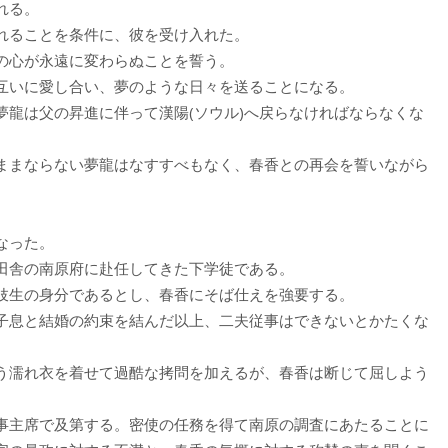
れる。
れることを条件に、彼を受け入れた。
の心が永遠に変わらぬことを誓う。
互いに愛し合い、夢のような日々を送ることになる。
夢龍は父の昇進に伴って漢陽(ソウル)へ戻らなければならなくな
ままならない夢龍はなすすべもなく、春香との再会を誓いながら
なった。
田舎の南原府に赴任してきた下学徒である。
妓生の身分であるとし、春香にそば仕えを強要する。
子息と結婚の約束を結んだ以上、二夫従事はできないとかたくな
う濡れ衣を着せて過酷な拷問を加えるが、春香は断じて屈しよう
事主席で及第する。密使の任務を得て南原の調査にあたることに