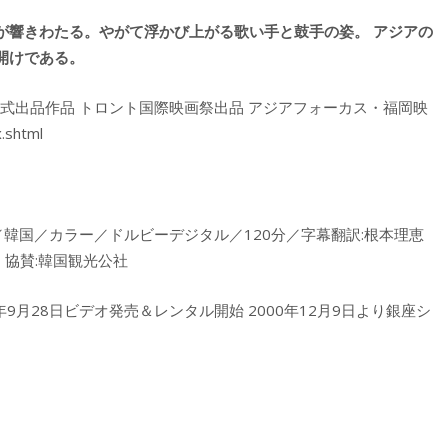
が響きわたる。やがて浮かび上がる歌い手と鼓手の姿。 アジアの
開けである。
正式出品作品 トロント国際映画祭出品 アジアフォーカス・福岡映
.shtml
／韓国／カラー／ドルビーデジタル／120分／字幕翻訳:根本理恵
 協賛:韓国観光公社
1年9月28日ビデオ発売＆レンタル開始 2000年12月9日より銀座シ