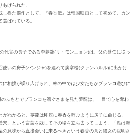
りあげられた。
成し得た傑作として、『春香伝』は韓国映画として初めて、カン
て選ばれている。
府の代官の長子である李夢龍(リ・モンニョン)は、父の赴任に従っ
使いの房子(パンジャ)を連れて廣寒楼(クァンハルル)に出かけ
共に相撲が繰り広げられ、林の中では少女たちがブランコ遊びに
大樹のふもとでブランコを漕ぐさまを見た夢龍は、一目で心を奪わ
ことがわかると、夢龍は即座に春香を呼ぶように房子に命じる。
受穴」という言葉を残してその場を立ち去ってしまう。「雁は海
葉の意味から直接会いに来るべきという春香の意と彼女の聡明さ