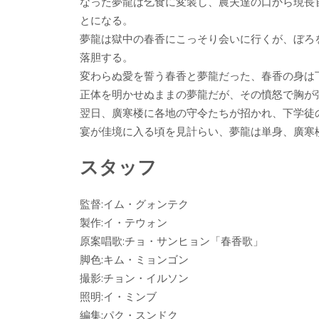
なった夢龍は乞食に変装し、農夫達の口から現長
とになる。
夢龍は獄中の春香にこっそり会いに行くが、ぼろ
落胆する。
変わらぬ愛を誓う春香と夢龍だった、春香の身は
正体を明かせぬままの夢龍だが、その憤怒で胸が
翌日、廣寒楼に各地の守令たちが招かれ、下学徒
宴が佳境に入る頃を見計らい、夢龍は単身、廣寒楼
スタッフ
監督:イム・グォンテク
製作:イ・テウォン
原案唱歌:チョ・サンヒョン「春香歌」
脚色:キム・ミョンゴン
撮影:チョン・イルソン
照明:イ・ミンブ
編集:パク・スンドク