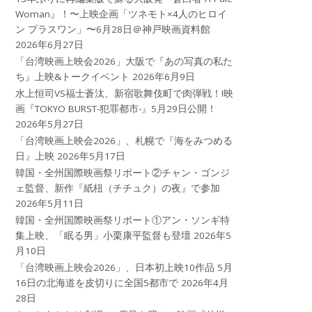
Woman』！〜上映企画「ツネモト×4人のヒロイ
ン プラスワン」〜6月28日＠神戸映画資料館
2026年6月27日
「台湾映画上映会2026」大阪で『あの写真の私た
ち』上映&トークイベント
2026年6月9日
水上恒司VS福士蒼汰、新宿歌舞伎町で肉弾戦！!映
画『TOKYO BURST-犯罪都市-』5月29日公開！
2026年5月27日
「台湾映画上映会2026」、札幌で『海をみつめる
日』上映
2026年5月17日
韓国・全州国際映画祭リポート②チャン・ゴンジ
ェ監督、新作『紙杻（チチュク）の夜』で参加
2026年5月11日
韓国・全州国際映画祭リポート①アン・ソンギ特
集上映、「眠る男」小栗康平監督も登壇
2026年5
月10日
「台湾映画上映会2026」、日本初上映10作品 5月
16日の北海道を皮切りに全国5都市で
2026年4月
28日