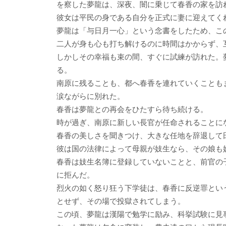
を察した夢龍は、深夜、闇に乗じて春香の家を訪
彼女は平民の身である自分を正式に妻に迎えてく
夢龍は「与日月一心」という念書をしたため、こ
二人が身も心も打ち解けるのに時間はかからず、
しかしその幸福も束の間、すぐに試練が訪れた。
る。
南原に残ることも、都へ春香を連れていくことも
涙ながらに別れた。
春香は夢龍との再会をひたすら待ち続ける。
時が過ぎ、南原に新しい長官が任命されることに
春香の美しさを聞きつけ、大きな任地を辞退して
彼は国の法律によって母親が妓生なら、その娘も
春香は妓生名簿に登録していないことと、前官の
に拒んだ。
烈火の如く怒り狂う下学徒は、春香に反逆罪とい
とせず、その場で投獄されてしまう。
この頃、夢龍は漢陽で勉学に励み、科挙試験に見