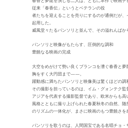
春香と夢龍を演じる二人は、ともに本作で映画デ
従来「春香伝」というとベテランの役
者たちを迎えることを売りにするのが通例だが、
起用した。
威風堂々たるパンソリと並んで、その溢れんばか
パンソリと映像がもたらす、圧倒的な調和
豊饒なる映画の完成
大空をめがけて勢い良くブランコを漕ぐ春香と夢
胸をすく大円団まで——。
躍動感に満ちたパンソリと映像美は驚くほどの調
その撮影を担っているのは、イム・グォンテク監
アジアを代表する撮影監督であり、欧米からも高
風格とともに撮り上げられた春夏秋冬の自然、随
のリズムの一体化が、まさに映画のもつ豊饒さを
パンソリを歌うのは、人間国宝である名唱チョ・