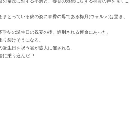
官の暴政に対する不満と、春香の気概に対する称賛の声を聞くこ
をまとっている彼の姿に春香の母である梅月(ウォルメ)は驚き、
下学徒の誕生日の祝宴の後、処刑される運命にあった。
張り裂けそうになる。
の誕生日を祝う宴が盛大に催される。
に乗り込んだ…!