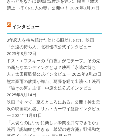
きっとあなたは劇場に2度足を運ぶ。映画『放送
禁止 ぼくの3人の妻』公開中！
2026年3月31日
インタビュー
3年恋人を待ち続けた信じる眼差しの力。映画
「永遠の待ち人」北村優衣公式インタビュー
2025年8月22日
ドストエフスキーの「白夜」がモチーフ。その先
の新たなエンディングとは？映画「永遠の待ち
人」太田慶監督公式インタビュー
2025年8月20日
熊本豪雨の故郷が舞台、葛藤を経て出演へ！映画
『囁きの河』主演・中原丈雄公式インタビュー
2025年8月14日
映画『すべて、至るところにある』公開！神出鬼
没の映画流れ者、リム・カーワイ監督インタビュ
ー
2024年1月31日
「大切なのはいかに楽しい瞬間を共有できるか」
映画『認知症と生きる 希望の処方箋』野澤和之