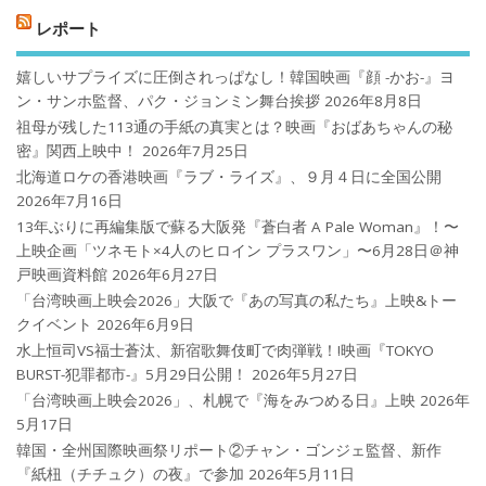
レポート
嬉しいサプライズに圧倒されっぱなし！韓国映画『顔 -かお-』ヨ
ン・サンホ監督、パク・ジョンミン舞台挨拶
2026年8月8日
祖母が残した113通の手紙の真実とは？映画『おばあちゃんの秘
密』関西上映中！
2026年7月25日
北海道ロケの香港映画『ラブ・ライズ』、９月４日に全国公開
2026年7月16日
13年ぶりに再編集版で蘇る大阪発『蒼白者 A Pale Woman』！〜
上映企画「ツネモト×4人のヒロイン プラスワン」〜6月28日＠神
戸映画資料館
2026年6月27日
「台湾映画上映会2026」大阪で『あの写真の私たち』上映&トー
クイベント
2026年6月9日
水上恒司VS福士蒼汰、新宿歌舞伎町で肉弾戦！!映画『TOKYO
BURST-犯罪都市-』5月29日公開！
2026年5月27日
「台湾映画上映会2026」、札幌で『海をみつめる日』上映
2026年
5月17日
韓国・全州国際映画祭リポート②チャン・ゴンジェ監督、新作
『紙杻（チチュク）の夜』で参加
2026年5月11日