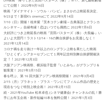
DIY映画『帰ってきた宮田バスターズ（株）」9/17、第七藝術劇場
にて公開！
2022年9月16日
映画『ダイナマイト・ソウル・バンビ』まさかの上映延長決定、
9/23まで！新宿K’s cinemaにて
2022年9月14日
7/10（日）開催！桂米紫『茨木コテン劇場～古典落語とクラシカ
ルシネマ～』合縁奇縁！恋はいつでも偶然に
2022年7月6日
大好評につき上映延長の映画『宮田バスターズ（株）-大長編-』い
よいよ大団円！ラスト12/14・16の舞台挨拶をお見逃しなく！
2021年12月14日
コロナ禍を⾛り抜け⼀年以上のロングラン上映を果たした映画
『ひとくず』シアターセブンにて１周年記念特別舞台挨拶開催決
定︕︕
2021年12月3日
大阪アジアン映画祭、横浜聡子監督『いとみち』がグランプリ＆
観客賞！
2021年3月15日
春を呼ぶ、第 16 回大阪アジアン映画祭開催！
2021年3月4日
2/15（月）プラネット・プラス・ワンにてフィルム作品の歴史と
現在をつなぐ特別上映企画！
2021年2月15日
続・2021年YouTube 松本卓也 (シネマ健康会) チャンネルの乱！勝
手にお年玉企画・新作短編10本を無料公開！
2021年1月3日