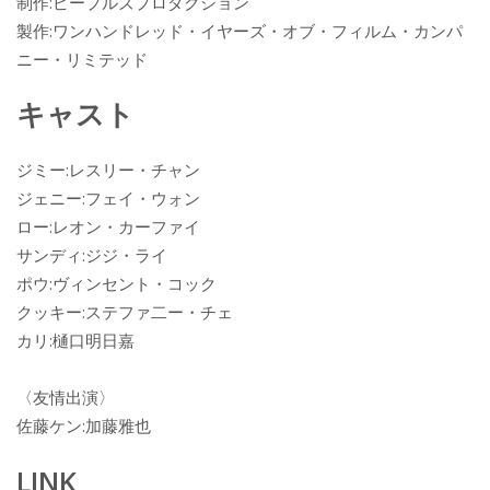
制作:ピープルズプロダクション
製作:ワンハンドレッド・イヤーズ・オブ・フィルム・カンパ
ニー・リミテッド
キャスト
ジミー:レスリー・チャン
ジェニー:フェイ・ウォン
ロー:レオン・カーファイ
サンディ:ジジ・ライ
ポウ:ヴィンセント・コック
クッキー:ステファ二ー・チェ
カリ:樋口明日嘉
〈友情出演〉
佐藤ケン:加藤雅也
LINK