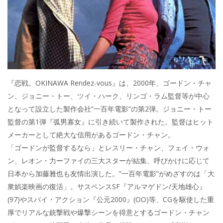
k
『恋戦。OKINAWA Rendez-vous』は、2000年、ゴードン・チャ
ン、ジョニー・トー、ツイ・ハーク、リンゴ・ラム監督等が中心
となって設立した製作会社”一百年電影”の第2弾。ジョニー・トー
監督の第1弾『弧男寡女』に引き続いて製作された。監督はヒット
メーカーとして絶大な信用があるゴードン・チャン。
「ゴードンが監督するなら」とレスリー・チャン、フェイ・ウォ
ン、レオン・力ーファイの三大スターが結集、呼びかけに応じて
日本から加藤雅也も友情出演した。”一百年電影”がめざすのは「大
衆娯楽映画の復活」。サスペンスSF『アルマゲドン/天地雄心』
(97)やスパイ・アクション『公元2000』(OO)等、CGを駆使した重
厚でリアルな銃撃戦や爆撃シーンを得意とするゴードン・チャン