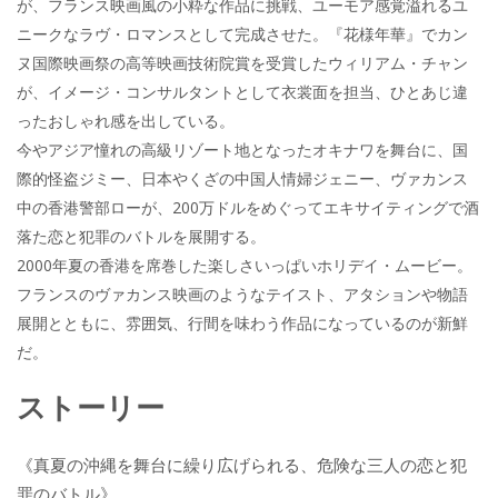
が、フランス映画風の小粋な作品に挑戦、ユーモア感覚溢れるユ
ニークなラヴ・ロマンスとして完成させた。『花様年華』でカン
ヌ国際映画祭の高等映画技術院賞を受賞したウィリアム・チャン
が、イメージ・コンサルタントとして衣裳面を担当、ひとあじ違
ったおしゃれ感を出している。
今やアジア憧れの高級リゾート地となったオキナワを舞台に、国
際的怪盗ジミー、日本やくざの中国人情婦ジェニー、ヴァカンス
中の香港警部ローが、200万ドルをめぐってエキサイティングで酒
落た恋と犯罪のバトルを展開する。
2000年夏の香港を席巻した楽しさいっぱいホリデイ・ムービー。
フランスのヴァカンス映画のようなテイスト、アタションや物語
展開とともに、雰囲気、行間を味わう作品になっているのが新鮮
だ。
ストーリー
《真夏の沖縄を舞台に繰り広げられる、危険な三人の恋と犯
罪のバトル》