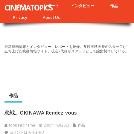
CINEMATOPICS
NEWS
レポート
インタビュー
作品
Privacy
About Us
最新映画情報とインタビュー、レポートを紹介。某映画映画祭のスタッフが
立ち上げた映画情報サイト。現在2代目がスタッフとして編集制作している。
作品
恋戦。OKINAWA Rendez-vous
topics@cinema
2007年4月20日
作品
コメントはありません