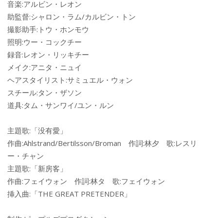
音楽:アルビン・レオン
助監督:シャロン・ラム/カルビン・トン
撮影助手:トウ・ホンモウ
照明:ウー・コックチー
録音:レオン・リッキチー
メイク:アニタ・ニュイ
ヘアスタイリスト:サミュエル・ウォン
スチール:タン・ザソン
道具:タム・サンワイ/ユン・ルン
主題歌:「没有愛」
作曲:Ahlstrand/Bertilsson/Broman 作詞:林夕 歌:レスリ
ー・チャン
主題歌:「新房客」
作曲:フェイウォン 作詞:林タ 歌:フェイウォン
挿入曲:「THE GREAT PRETENDER」