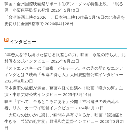
韓国・全州国際映画祭リポート①アン・ソンギ特集上映、「眠る
男」小栗康平監督も登壇
2026年5月10日
「台湾映画上映会2026」、日本初上映10作品 5月16日の北海道を
皮切りに全国5都市で
2026年4月28日
インタビュー
3年恋人を待ち続けた信じる眼差しの力。映画「永遠の待ち人」北
村優衣公式インタビュー
2025年8月22日
ドストエフスキーの「白夜」がモチーフ。その先の新たなエンデ
ィングとは？映画「永遠の待ち人」太田慶監督公式インタビュー
2025年8月20日
熊本豪雨の故郷が舞台、葛藤を経て出演へ！映画『囁きの河』主
演・中原丈雄公式インタビュー
2025年8月14日
映画『すべて、至るところにある』公開！神出鬼没の映画流れ
者、リム・カーワイ監督インタビュー
2024年1月31日
「大切なのはいかに楽しい瞬間を共有できるか」映画『認知症と
生きる 希望の処方箋』野澤和之監督インタビュー
2023年8月21
日