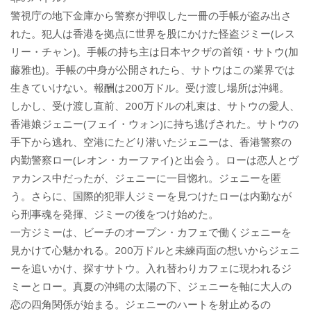
警視庁の地下金庫から警察が押収した一冊の手帳が盗み出さ
れた。犯人は香港を拠点に世界を股にかけた怪盗ジミー(レス
リー・チャン)。手帳の持ち主は日本ヤクザの首領・サトウ(加
藤雅也)。手帳の中身が公開されたら、サトウはこの業界では
生きていけない。報酬は200万ドル。受け渡し場所は沖縄。
しかし、受け渡し直前、200万ドルの札束は、サトウの愛人、
香港娘ジェニー(フェイ・ウォン)に持ち逃げされた。サトウの
手下から逃れ、空港にたどり潜いたジェニーは、香港警察の
内勤警察ロー(レオン・カーファイ)と出会う。ローは恋人とヴ
ァカンス中だったが、ジェニーに一目惚れ。ジェニーを匿
う。さらに、国際的犯罪人ジミーを見つけたローは内勤なが
ら刑事魂を発揮、ジミーの後をつけ始めた。
一方ジミーは、ビーチのオープン・カフェで働くジェニーを
見かけて心魅かれる。200万ドルと未練両面の想いからジェニ
ーを追いかけ、探すサトウ。入れ替わりカフェに現われるジ
ミーとロー。真夏の沖縄の太陽の下、ジェニーを軸に大人の
恋の四角関係が始まる。ジェニーのハートを射止めるの