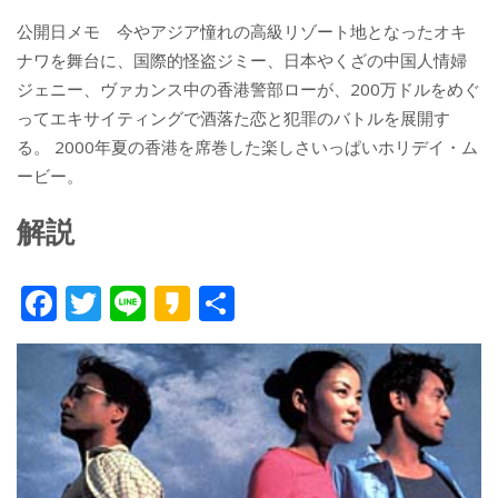
公開日メモ 今やアジア憧れの高級リゾート地となったオキ
ナワを舞台に、国際的怪盗ジミー、日本やくざの中国人情婦
ジェニー、ヴァカンス中の香港警部ローが、200万ドルをめぐ
ってエキサイティングで酒落た恋と犯罪のバトルを展開す
る。 2000年夏の香港を席巻した楽しさいっぱいホリデイ・ム
ービー。
解説
F
T
Li
K
共
ac
w
n
a
有
e
itt
e
k
b
er
a
o
o
o