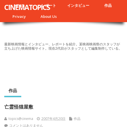
CINEMATOPICS
NEWS
レポート
インタビュー
作品
Privacy
About Us
最新映画情報とインタビュー、レポートを紹介。某映画映画祭のスタッフが
立ち上げた映画情報サイト。現在2代目がスタッフとして編集制作している。
作品
亡霊怪猫屋敷
topics@cinema
2007年4月20日
作品
コメントはありません