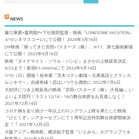
NEWS
藤江琢磨×森岡龍P×下社敦郎監督・映画『LONESOME VACATION』
3/10シネマスコーレにて公開！
2024年3月16日
DIY映画『帰ってきた宮田バスターズ（株）」9/17、第七藝術劇場
にて公開！
2022年9月16日
映画『ダイナマイト・ソウル・バンビ』まさかの上映延長決定、
9/23まで！新宿K’s cinemaにて
2022年9月14日
7/10（日）開催！桂米紫『茨木コテン劇場～古典落語とクラシカ
ルシネマ～』合縁奇縁！恋はいつでも偶然に
2022年7月6日
大好評につき上映延長の映画『宮田バスターズ（株）-大長編-』い
よいよ大団円！ラスト12/14・16の舞台挨拶をお見逃しなく！
2021年12月14日
コロナ禍を⾛り抜け⼀年以上のロングラン上映を果たした映画
『ひとくず』シアターセブンにて１周年記念特別舞台挨拶開催決
定︕︕
2021年12月3日
大阪アジアン映画祭、横浜聡子監督『いとみち』がグランプリ＆
観客賞！
2021年3月15日