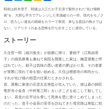
ac
w
n
a
有
戦前は鈴木澄子、戦後は入江たか子主演で製作された“化け猫映
e
itt
e
k
画”を、大胆な手方でアレンジした常識破りの一作。現代をモノク
b
er
a
ロ、恐ろしい過去の因縁をカラーで表現、単なる昔話の怖さでは
o
o
ない、リアリティのある恐怖を打ち出すことに成功している。
o
ストーリー
k
久住哲一郎（細川俊夫）が故郷に帰り、妻頼子（江島由里
子）の病気療養も兼ねて病院を開業した家は、幽霊屋敷と呼
ばれていた。頼子は気味の悪い老婆の夢ばかり見、その老婆
が実際に現れて命を狙い始める。久住は檀那寺の和尚から、
それが化け猫の怨霊の仕業だときかされる。
昔、屋敷に家老の石堂左近将監が住んでいた。彼は碁の師匠
竜肝寺小金吾（中村竜三郎）をいざこざを起こして殺してし
まい、若党の左平治を脅して死体を壁に塗りこめてしまった
のだった。息子小金吾の安否を訪ねてきた母宮路は将監に犯