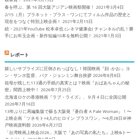
春を呼ぶ、第 16 回大阪アジアン映画祭開催！
2021年3月4日
2/15（月）プラネット・プラス・ワンにてフィルム作品の歴史と
現在をつなぐ特別上映企画！
2021年2月15日
続・2021年YouTube 松本卓也 (シネマ健康会) チャンネルの乱！勝
手にお年玉企画・新作短編10本を無料公開！
2021年1月3日
レポート
嬉しいサプライズに圧倒されっぱなし！韓国映画『顔 -かお-』ヨ
ン・サンホ監督、パク・ジョンミン舞台挨拶
2026年8月8日
祖母が残した113通の手紙の真実とは？映画『おばあちゃんの秘
密』関西上映中！
2026年7月25日
北海道ロケの香港映画『ラブ・ライズ』、９月４日に全国公開
2026年7月16日
13年ぶりに再編集版で蘇る大阪発『蒼白者 A Pale Woman』！〜
上映企画「ツネモト×4人のヒロイン プラスワン」〜6月28日＠神
戸映画資料館
2026年6月27日
「台湾映画上映会2026」大阪で『あの写真の私たち』上映&トー