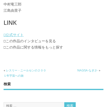
中村竜三郎
江島由里子
LINK
□公式サイト
□この作品のインタビューを見る
□この作品に関する情報をもっと探す
«
レスリー・ニールセンの２００
NAGISA-なぎさ-
»
１年宇宙への旅
検索