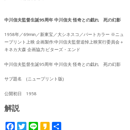
中川信夫監督生誕95周年 中川信夫 怪奇との戯れ 死の幻影
1958年／69min／新東宝／大シネスコ／パートカラー ※ニュ
ープリント上映 企画製作:中川信夫監督追悼上映実行委員会＋
キネカ大森 企画協力:ビターズ・エンド
中川信夫監督生誕95周年 中川信夫 怪奇との戯れ 死の幻影
サブ題名 (ニュープリント版)
公開初日 1958
解説
F
T
Li
K
共