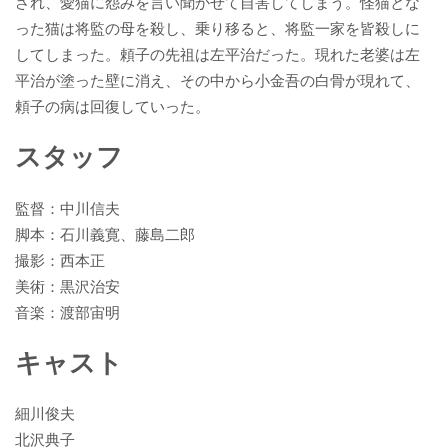
され、愛猫に怨みを言い聞かせて自害してしまう。怪猫とな
った猫は将監の母を殺し、乗り移ると、将監一家を皆殺しに
してしまった。頼子の先祖は左平治だった。現れた老婆は左
平治が塗った壁に消え、その中から小金吾の白骨が現れて、
頼子の病は回復していった。
スタッフ
監督：中川信夫
脚本：石川義寛、藤島二郎
撮影：西本正
美術：黒沢治安
音楽：渡部宙明
キャスト
細川俊夫
北沢典子