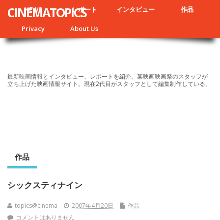
CINEMATOPICS
NEWS
レポート
インタビュー
作品
Privacy
About Us
最新映画情報とインタビュー、レポートを紹介。某映画映画祭のスタッフが
立ち上げた映画情報サイト。現在2代目がスタッフとして編集制作している。
作品
シックスティナイン
topics@cinema
2007年4月20日
作品
コメントはありません