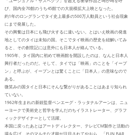
o
「ユージュアル・サスペクツ」を超える衝撃作品と噂が噂を呼
び、国内全70館のうち45館での大規模拡大上映となった。
k
約1年のロングランでタイ史上最多の500万人動員という社会現象
にまで発展した。
その興奮は日本にも飛び火するに違いない。とはいえ映画の発進
地としてのタイは未知の国。そこでタイ映画の歴史を紐解いてみ
ると、その創世記には意外にも日本人が絡んでいる。
1905年、タイ国内に初めて映画館を開設したのは、なんと日本人
興行者だったのだ。そして、タイでは「映画」のことを「イープ
ン」と呼ぶが、イープンとは驚くことに「日本人」の意味なので
ある。
微笑みの国タイと日本にそんな繋がりがあることはあまり知られ
ていない。
1962年生まれの新鋭監督ペンエーグ・ラッタナルアーンは、ニュ
ーヨークで美術史と哲学を学んだのちイラストレーター、グラフ
ィックデザイナーとして活躍。
本国に戻ったあとはアートディレクター、テレビCM製作と活動の
場を広げ、そのマルチな才能が注目されてやおら、「FUN BAR