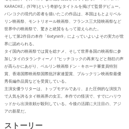
KARAOKE」(97年)という奇妙なタイトルを掲げて監督デビュー。
バンコクの現代の若者を描いたこの作品は、本国はもとよりベル
リン映画祭、モントリオール映画祭、フランス三大陸映画祭など
世界中の映画祭で、驚きと絶賛をもって迎えられた。
そして第2作目の本作「6ixtynin9」によっていよいよその実力が世
界に認められる。
タイ国内の映画祭では賞を総ナメ、そして世界各国の映画祭に参
加し‘タイのタランティーノ！’‘ヒッチコックの再来’などと熱狂の声
が高らかにあがり、ベルリン映画祭ドン・キホーテ審査員特別
賞、香港国際映画祭国際批評家連盟賞、ブルックリン映画祭最優
秀長編作品賞などを受賞している。
主演女優ラリターは、トップモデルであり、また圧倒的な演技力
で人気を誇るタイ映画界の女王。本作での怪演で、すでにハリウ
ッドから出演依頼が殺到している。今後の活躍に大注目の、アジ
アの新星だ。
ストーリー