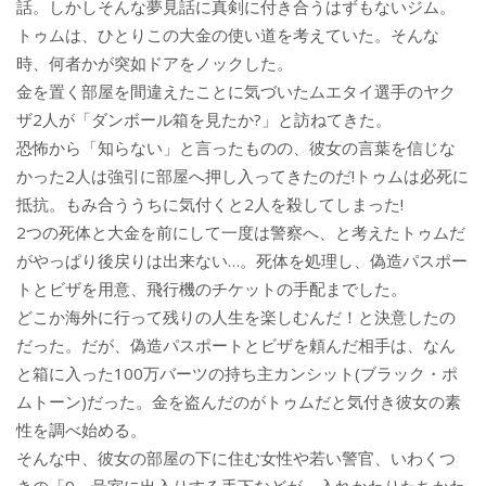
話。しかしそんな夢見話に真剣に付き合うはずもないジム。
トゥムは、ひとりこの大金の使い道を考えていた。そんな
時、何者かが突如ドアをノックした。
金を置く部屋を間違えたことに気づいたムエタイ選手のヤク
ザ2人が「ダンボール箱を見たか?」と訪ねてきた。
恐怖から「知らない」と言ったものの、彼女の言葉を信じな
かった2人は強引に部屋へ押し入ってきたのだ!トゥムは必死に
抵抗。もみ合ううちに気付くと2人を殺してしまった!
2つの死体と大金を前にして一度は警察へ、と考えたトゥムだ
がやっぱり後戻りは出来ない…。死体を処理し、偽造パスポー
トとビザを用意、飛行機のチケットの手配までした。
どこか海外に行って残りの人生を楽しむんだ！と決意したの
だった。だが、偽造パスポートとビザを頼んだ相手は、なん
と箱に入った100万バーツの持ち主カンシット(ブラック・ポ
ムトーン)だった。金を盗んだのがトゥムだと気付き彼女の素
性を調べ始める。
そんな中、彼女の部屋の下に住む女性や若い警官、いわくつ