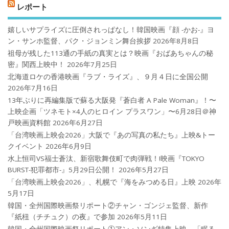
レポート
嬉しいサプライズに圧倒されっぱなし！韓国映画『顔 -かお-』ヨ
ン・サンホ監督、パク・ジョンミン舞台挨拶
2026年8月8日
祖母が残した113通の手紙の真実とは？映画『おばあちゃんの秘
密』関西上映中！
2026年7月25日
北海道ロケの香港映画『ラブ・ライズ』、９月４日に全国公開
2026年7月16日
13年ぶりに再編集版で蘇る大阪発『蒼白者 A Pale Woman』！〜
上映企画「ツネモト×4人のヒロイン プラスワン」〜6月28日＠神
戸映画資料館
2026年6月27日
「台湾映画上映会2026」大阪で『あの写真の私たち』上映&トー
クイベント
2026年6月9日
水上恒司VS福士蒼汰、新宿歌舞伎町で肉弾戦！!映画『TOKYO
BURST-犯罪都市-』5月29日公開！
2026年5月27日
「台湾映画上映会2026」、札幌で『海をみつめる日』上映
2026年
5月17日
韓国・全州国際映画祭リポート②チャン・ゴンジェ監督、新作
『紙杻（チチュク）の夜』で参加
2026年5月11日
韓国・全州国際映画祭リポート①アン・ソンギ特集上映、「眠る