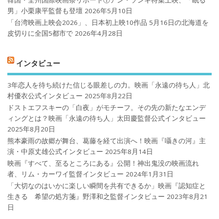
男」小栗康平監督も登壇
2026年5月10日
「台湾映画上映会2026」、日本初上映10作品 5月16日の北海道を
皮切りに全国5都市で
2026年4月28日
インタビュー
3年恋人を待ち続けた信じる眼差しの力。映画「永遠の待ち人」北
村優衣公式インタビュー
2025年8月22日
ドストエフスキーの「白夜」がモチーフ。その先の新たなエンデ
ィングとは？映画「永遠の待ち人」太田慶監督公式インタビュー
2025年8月20日
熊本豪雨の故郷が舞台、葛藤を経て出演へ！映画『囁きの河』主
演・中原丈雄公式インタビュー
2025年8月14日
映画『すべて、至るところにある』公開！神出鬼没の映画流れ
者、リム・カーワイ監督インタビュー
2024年1月31日
「大切なのはいかに楽しい瞬間を共有できるか」映画『認知症と
生きる 希望の処方箋』野澤和之監督インタビュー
2023年8月21
日