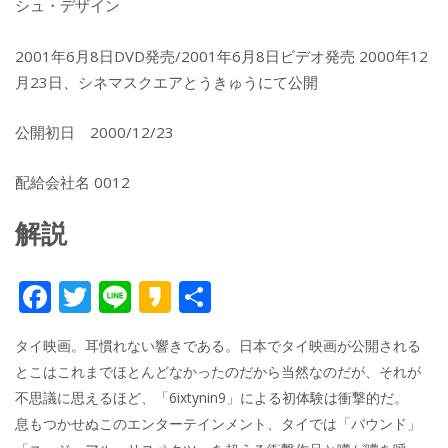
シュ・デザイン
2001年6月8日DVD発売/2001年6月8日ビデオ発売 2000年12
月23日、シネマスクエアとうきゅうにて公開
公開初日 2000/12/23
配給会社名 0012
解説
F
T
Li
K
共
ac
w
n
a
有
タイ映画。耳慣れない響きである。日本でタイ映画が公開される
e
itt
e
k
とこはこれまでほとんどなかったのだから当然なのだが、それが
b
er
a
不思議に思えるほど、「6ixtynin9」による初体験は衝撃的だ。
o
o
息もつかせぬこのエンターテインメント、タイでは「バウンド」