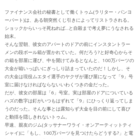
ファイナンス会社の秘書として働くトゥム(ラリター・パンヨ
ーパート)は、ある朝突然くじ引きによってリストラされる。
ショックからいっそ死ねれば…と自殺まで考え夢にうなされる
始末。
そんな翌朝、彼女のアパートのドアの前にインスタントラー
メンの段ボール箱が置かれていた。何だろう?と好奇心からそ
の箱を部屋に運び、中を開けてみるとなんと、100万バーツの
大金が箱いっぱいにぎっしり詰まっていたのだ！しかし、そ
の大金は現役ムエタイ選手のヤクザが運び屋になって「9」号
室に届けなければならないいわくつきの金だった。
だが、彼女の部屋は「6」号室。実は部屋のドアについている
ハズの数字は釘がいつもはずれて「9」にひっくり返ってしま
うのだった。そんな事とは露知らず大金を目の前にして喜び
と動揺を隠しきれないトゥム。
早速、親友のジム(タッサナーワライ・オンアーティットティ
シャイ)に「もし、100万バーツを見つけたらどうする?」と電