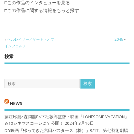
□この作品のインタビューを見る
□この作品に関する情報をもっと探す
«
ヘルレイザー／ゲート・オブ・
2046
»
インフェルノ
検索
NEWS
藤江琢磨×森岡龍P×下社敦郎監督・映画『LONESOME VACATION』
3/10シネマスコーレにて公開！
2024年3月16日
DIY映画『帰ってきた宮田バスターズ（株）」9/17、第七藝術劇場