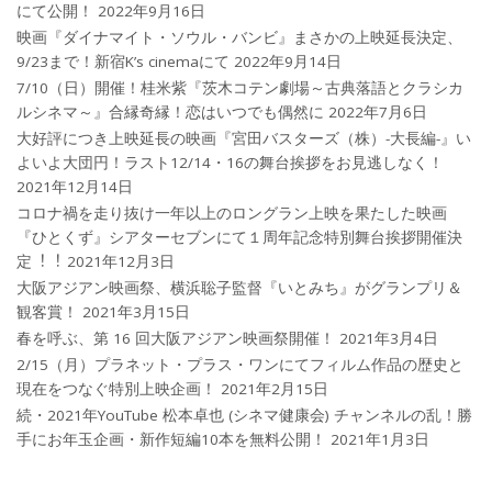
にて公開！
2022年9月16日
映画『ダイナマイト・ソウル・バンビ』まさかの上映延長決定、
9/23まで！新宿K’s cinemaにて
2022年9月14日
7/10（日）開催！桂米紫『茨木コテン劇場～古典落語とクラシカ
ルシネマ～』合縁奇縁！恋はいつでも偶然に
2022年7月6日
大好評につき上映延長の映画『宮田バスターズ（株）-大長編-』い
よいよ大団円！ラスト12/14・16の舞台挨拶をお見逃しなく！
2021年12月14日
コロナ禍を⾛り抜け⼀年以上のロングラン上映を果たした映画
『ひとくず』シアターセブンにて１周年記念特別舞台挨拶開催決
定︕︕
2021年12月3日
大阪アジアン映画祭、横浜聡子監督『いとみち』がグランプリ＆
観客賞！
2021年3月15日
春を呼ぶ、第 16 回大阪アジアン映画祭開催！
2021年3月4日
2/15（月）プラネット・プラス・ワンにてフィルム作品の歴史と
現在をつなぐ特別上映企画！
2021年2月15日
続・2021年YouTube 松本卓也 (シネマ健康会) チャンネルの乱！勝
手にお年玉企画・新作短編10本を無料公開！
2021年1月3日