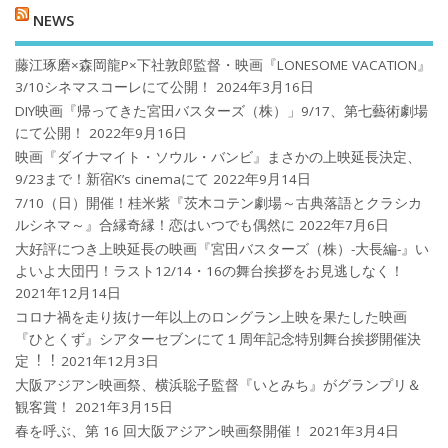
NEWS
藤江琢磨×森岡龍P×下社敦郎監督・映画『LONESOME VACATION』
3/10シネマスコーレにて公開！
2024年3月16日
DIY映画『帰ってきた宮田バスターズ（株）」9/17、第七藝術劇場
にて公開！
2022年9月16日
映画『ダイナマイト・ソウル・バンビ』まさかの上映延長決定、
9/23まで！新宿K’s cinemaにて
2022年9月14日
7/10（日）開催！桂米紫『茨木コテン劇場～古典落語とクラシカ
ルシネマ～』合縁奇縁！恋はいつでも偶然に
2022年7月6日
大好評につき上映延長の映画『宮田バスターズ（株）-大長編-』い
よいよ大団円！ラスト12/14・16の舞台挨拶をお見逃しなく！
2021年12月14日
コロナ禍を⾛り抜け⼀年以上のロングラン上映を果たした映画
『ひとくず』シアターセブンにて１周年記念特別舞台挨拶開催決
定︕︕
2021年12月3日
大阪アジアン映画祭、横浜聡子監督『いとみち』がグランプリ＆
観客賞！
2021年3月15日
春を呼ぶ、第 16 回大阪アジアン映画祭開催！
2021年3月4日