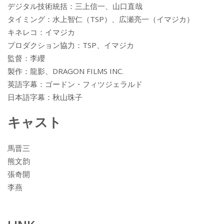
デジタル技術統括：三上信一、山口直哉
タイミング：水上智仁（TSP）、広瀬亮一（イマジカ）
キネレコ：イマジカ
プロダクション協力：TSP、イマジカ
監督：李纓
製作：龍影、DRAGON FILMS INC.
英語字幕：ゴードン・フィツジェラルド
日本語字幕：秋山珠子
キャスト
馬晋三
熊文韵
張奇開
李燕