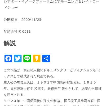
シアター・イメージフォーラムにてモーニング＆レイトロー
ドショー!
公開初日 2000/11/25
配給会社名 0588
解説
F
T
Li
K
共
ac
w
n
a
有
この作品は、実在の人物のドキュメンタリーとフィクションを ミ
e
itt
e
k
ックスして構成された映画である。
b
er
a
主人公の馬晋三氏は、１９０２年中国雲南省生まれ。１９２０
o
o
年、日本陸軍士官学 校留学。最優秀卒 業生として、天皇から銀杯
o
を授与される。
１９２４年、中国帰国後に孫文の参 謀、国民党工兵総司令官、国
k