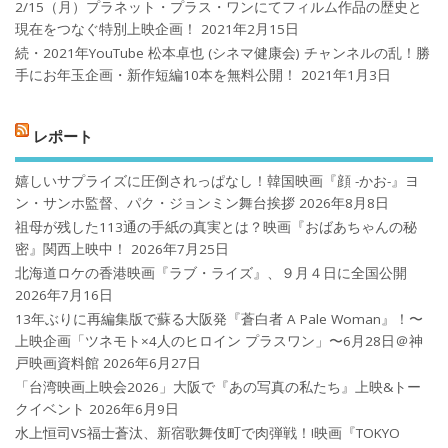
2/15（月）プラネット・プラス・ワンにてフィルム作品の歴史と
現在をつなぐ特別上映企画！
2021年2月15日
続・2021年YouTube 松本卓也 (シネマ健康会) チャンネルの乱！勝
手にお年玉企画・新作短編10本を無料公開！
2021年1月3日
レポート
嬉しいサプライズに圧倒されっぱなし！韓国映画『顔 -かお-』ヨ
ン・サンホ監督、パク・ジョンミン舞台挨拶
2026年8月8日
祖母が残した113通の手紙の真実とは？映画『おばあちゃんの秘
密』関西上映中！
2026年7月25日
北海道ロケの香港映画『ラブ・ライズ』、９月４日に全国公開
2026年7月16日
13年ぶりに再編集版で蘇る大阪発『蒼白者 A Pale Woman』！〜
上映企画「ツネモト×4人のヒロイン プラスワン」〜6月28日＠神
戸映画資料館
2026年6月27日
「台湾映画上映会2026」大阪で『あの写真の私たち』上映&トー
クイベント
2026年6月9日
水上恒司VS福士蒼汰、新宿歌舞伎町で肉弾戦！!映画『TOKYO