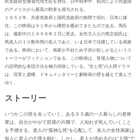
民党政府交通省代理大臣を歴任。日中戦争中、戦功により同盟国
のアメリカから最高の勲章を授与される。
１９５２年、共産党政府と国民党政府の狭間で揺れ、日本に移
住。この映画は９１年から構想を暖めてきたものである。馬氏
は、撮影中の１９９８年２月に死去。女性主人公の熊文韻氏は、
馬老人の１０数年間の友人であり、いま日本で活躍している画家
である。映画において、画家が不妊ため子供が欲しがるというス
トーリーがフィクションである。この映画は、登場人物について
の説明的な表現方法を極力排除している。”生と死”の人間ドラマ
は、現実と虚構、ドキュメンタリーと劇映画の壁を越えて進んで
ゆく。
ストーリー
いつかこの世を去っていく。ある９５歳の一人暮らしの老将
軍は、自分がやがて部屋の片隅で、人知れず死んでいくこと
を予感する。老人の”孤独な死”を心配して、友人の女性画家は
知人に老人の介護を頼む。しかし、老人が求めるのは”人情”で