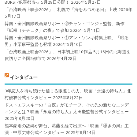
BURST-犯罪都市-』5月29日公開！
2026年5月27日
「台湾映画上映会2026」、札幌で『海をみつめる日』上映
2026年
5月17日
韓国・全州国際映画祭リポート②チャン・ゴンジェ監督、新作
『紙杻（チチュク）の夜』で参加
2026年5月11日
韓国・全州国際映画祭リポート①アン・ソンギ特集上映、「眠る
男」小栗康平監督も登壇
2026年5月10日
「台湾映画上映会2026」、日本初上映10作品 5月16日の北海道を
皮切りに全国5都市で
2026年4月28日
インタビュー
3年恋人を待ち続けた信じる眼差しの力。映画「永遠の待ち人」北
村優衣公式インタビュー
2025年8月22日
ドストエフスキーの「白夜」がモチーフ。その先の新たなエンデ
ィングとは？映画「永遠の待ち人」太田慶監督公式インタビュー
2025年8月20日
熊本豪雨の故郷が舞台、葛藤を経て出演へ！映画『囁きの河』主
演・中原丈雄公式インタビュー
2025年8月14日