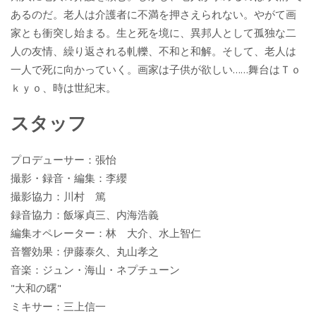
あるのだ。老人は介護者に不満を押さえられない。やがて画
家とも衝突し始まる。生と死を境に、異邦人として孤独な二
人の友情、繰り返される軋轢、不和と和解。そして、老人は
一人で死に向かっていく。画家は子供が欲しい……舞台はＴｏ
ｋｙｏ、時は世紀末。
スタッフ
プロデューサー：張怡
撮影・録音・編集：李纓
撮影協力：川村 篤
録音協力：飯塚貞三、内海浩義
編集オペレーター：林 大介、水上智仁
音響効果：伊藤泰久、丸山孝之
音楽：ジュン・海山・ネプチューン
"大和の曙"
ミキサー：三上信一