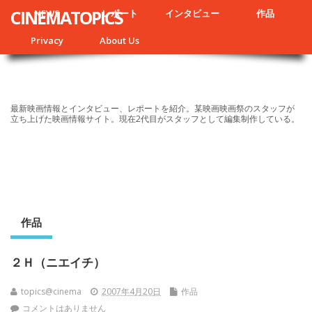
CINEMATOPICS
NEWS
レポート
インタビュー
作品
Privacy
About Us
最新映画情報とインタビュー、レポートを紹介。某映画映画祭のスタッフが
立ち上げた映画情報サイト。現在2代目がスタッフとして編集制作している。
作品
２Ｈ（ニエイチ）
topics@cinema
2007年4月20日
作品
コメントはありません