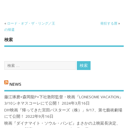
«
ロード・オブ・ザ・リング／王
発狂する唇
»
の帰還
検索
NEWS
藤江琢磨×森岡龍P×下社敦郎監督・映画『LONESOME VACATION』
3/10シネマスコーレにて公開！
2024年3月16日
DIY映画『帰ってきた宮田バスターズ（株）」9/17、第七藝術劇場
にて公開！
2022年9月16日
映画『ダイナマイト・ソウル・バンビ』まさかの上映延長決定、