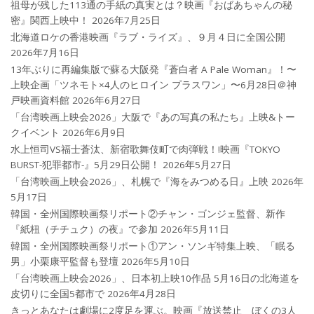
祖母が残した113通の手紙の真実とは？映画『おばあちゃんの秘
密』関西上映中！
2026年7月25日
北海道ロケの香港映画『ラブ・ライズ』、９月４日に全国公開
2026年7月16日
13年ぶりに再編集版で蘇る大阪発『蒼白者 A Pale Woman』！〜
上映企画「ツネモト×4人のヒロイン プラスワン」〜6月28日＠神
戸映画資料館
2026年6月27日
「台湾映画上映会2026」大阪で『あの写真の私たち』上映&トー
クイベント
2026年6月9日
水上恒司VS福士蒼汰、新宿歌舞伎町で肉弾戦！!映画『TOKYO
BURST-犯罪都市-』5月29日公開！
2026年5月27日
「台湾映画上映会2026」、札幌で『海をみつめる日』上映
2026年
5月17日
韓国・全州国際映画祭リポート②チャン・ゴンジェ監督、新作
『紙杻（チチュク）の夜』で参加
2026年5月11日
韓国・全州国際映画祭リポート①アン・ソンギ特集上映、「眠る
男」小栗康平監督も登壇
2026年5月10日
「台湾映画上映会2026」、日本初上映10作品 5月16日の北海道を
皮切りに全国5都市で
2026年4月28日
きっとあなたは劇場に2度足を運ぶ。映画『放送禁止 ぼくの3人