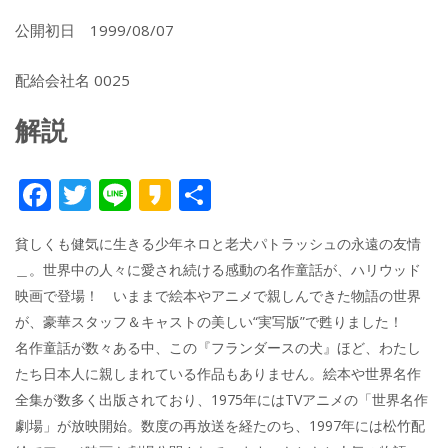
公開初日 1999/08/07
配給会社名 0025
解説
F
T
Li
K
共
ac
w
n
a
有
貧しくも健気に生きる少年ネロと老犬パトラッシュの永遠の友情
e
itt
e
k
＿。世界中の人々に愛され続ける感動の名作童話が、ハリウッド
b
er
a
映画で登場！ いままで絵本やアニメで親しんできた物語の世界
o
o
が、豪華スタッフ＆キャストの美しい“実写版”で甦りました！
o
名作童話が数々ある中、この『フランダースの犬』ほど、わたし
たち日本人に親しまれている作品もありません。絵本や世界名作
k
全集が数多く出版されており、1975年にはTVアニメの「世界名作
劇場」が放映開始。数度の再放送を経たのち、1997年には松竹配