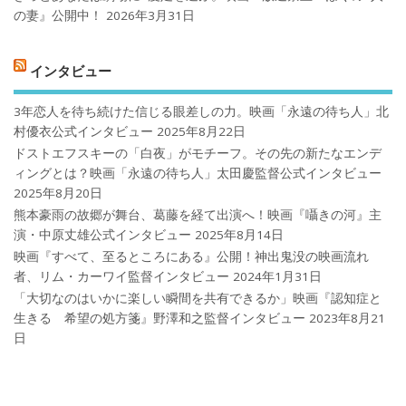
の妻』公開中！
2026年3月31日
インタビュー
3年恋人を待ち続けた信じる眼差しの力。映画「永遠の待ち人」北
村優衣公式インタビュー
2025年8月22日
ドストエフスキーの「白夜」がモチーフ。その先の新たなエンデ
ィングとは？映画「永遠の待ち人」太田慶監督公式インタビュー
2025年8月20日
熊本豪雨の故郷が舞台、葛藤を経て出演へ！映画『囁きの河』主
演・中原丈雄公式インタビュー
2025年8月14日
映画『すべて、至るところにある』公開！神出鬼没の映画流れ
者、リム・カーワイ監督インタビュー
2024年1月31日
「大切なのはいかに楽しい瞬間を共有できるか」映画『認知症と
生きる 希望の処方箋』野澤和之監督インタビュー
2023年8月21
日