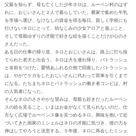
父親を知らず、母も亡くした少年ネロは、ルーベン村のはず
れに、おじいさんと２人で暮らしていた。農家で集めた牛乳
を市場へ運び、なけなしの賃金を得る毎日。貧しく学校にも
行けないネロにとって、幼なじみの少女アロアと遊ぶこと、
そして母親ゆずりの才能で好きな絵を描くことだけが心のさ
さえだった。
ある日の仕事の帰り道、ネロとおじいさんは、路上に打ち捨
てられた老犬と出会う。ネロは犬を連れ帰り、パトラッシュ
と名前をつけた。愛情あふれる介抱で回復したパトラッシュ
は、やがてケガをしたおじいさんに代わって荷車を引くまで
になる。たちまちネロとパトラッシュの働き者コンビは、村
の人気者になった。
そんなネロのささやかな望みは、母親も好きだったルーベン
スの絵を見ること。いまはお金がなくて見られないのだ。仕
方なく広場でルーベンス像を見つめるネロ。興味を抱いて近
づいてきた画家のミシェルはネロの才能に気づき、彼の力を
伸ばしてやろうと決意する。５年後、ネロに再会したミシェ