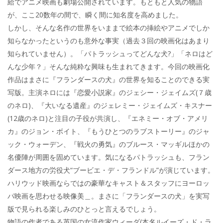
給でアニメ映画も劇場公開されています。もともと人気の物語
が、ここ20数年の間で、瞬く間に知名度を高めました。
しかし、そんな名作の世界をいままで絵本の挿絵やアニメでしか
知らなかったというのも意外な事実（過去３回の映画化はあまり
知られていません）。「パトラッシュってどんな犬?」「ネロはど
んな少年？」そんな純粋な興味も生まれてきます。今回の映画化
作品はまさに『フランダースの犬』の世界を知ることのできる実
写版。主演ネロには『恋愛小説家』のジェシー・ジェイムズ(７歳
のネロ)、『大いなる遺産』のジェレミー・ジェイムズ・キスナー
(12歳のネロ)と注目の子役が共演し、『エネミー・オブ・アメリ
カ』のジョン・ボイト、『もうひとつのラブストーリー』のジャ
ック・ウォーデン、『戦火の勇気』のブルース・マッギルほかの
名優陣が周囲を固めています。気になるパトラッシュも、フラン
ダース地方の労役犬“ブービエ・デ・フランドル”が演じています。
ハリウッド映画ならではの豪華なキャスト＆スタッフにヨーロッ
パ映画を思わせる映像美＿。まさに「フランダースの犬」を実写
版で見られる楽しみのひとっと言えるでしょう。
物語の作者である英国の女流作家ウィーダ(本名ルイーズ・ド・ラ