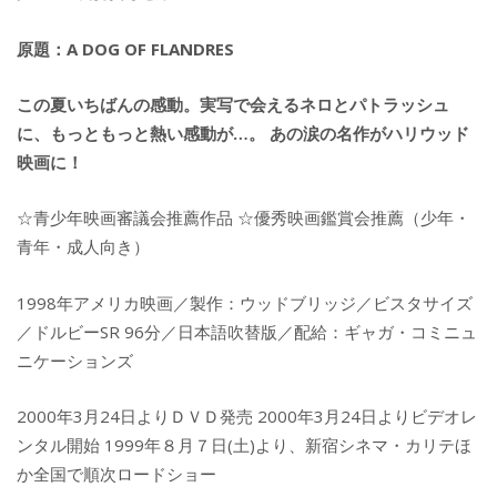
原題：A DOG OF FLANDRES
この夏いちばんの感動。実写で会えるネロとパトラッシュ
に、もっともっと熱い感動が…。 あの涙の名作がハリウッド
映画に！
☆青少年映画審議会推薦作品 ☆優秀映画鑑賞会推薦（少年・
青年・成人向き）
1998年アメリカ映画／製作：ウッドブリッジ／ビスタサイズ
／ドルビーSR 96分／日本語吹替版／配給：ギャガ・コミニュ
ニケーションズ
2000年3月24日よりＤＶＤ発売 2000年3月24日よりビデオレ
ンタル開始 1999年８月７日(土)より、新宿シネマ・カリテほ
か全国で順次ロードショー