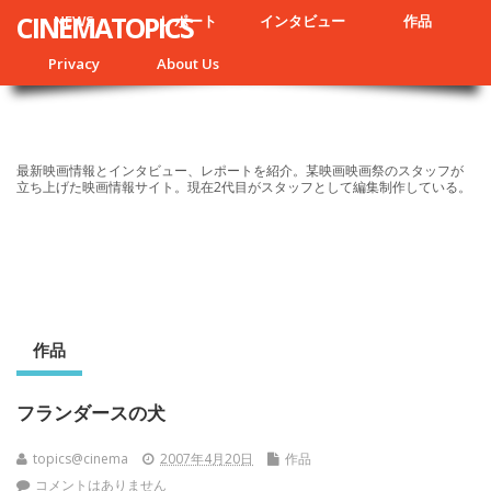
CINEMATOPICS
NEWS
レポート
インタビュー
作品
Privacy
About Us
最新映画情報とインタビュー、レポートを紹介。某映画映画祭のスタッフが
立ち上げた映画情報サイト。現在2代目がスタッフとして編集制作している。
作品
フランダースの犬
topics@cinema
2007年4月20日
作品
コメントはありません