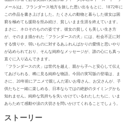
メール)は、フランダース地方を旅した恩い出をもとに、1872年に
この作品を書き上げました。たくさんの動物と暮らした彼女は困
窮を極めても援助を拒み続け、貧しいまま生涯を終えています。
まさに、ネロそのものの姿です。彼女の貧しくも美しい生き方
が、そのまま描かれた「フランダースの犬」には、杜会不正に対
する憤りや、弱いものに対するあふれんばかりの愛情と思いやり
が込められており、そんな純粋なメッセージが、誰の心にも真っ
直ぐに入り込んできます。
「フランダースの犬」は世代を越え、親から子へと安心して伝え
てあげられる、稀に見る純粋な物語。今回の実写版の登場は、ま
さに、20年前にアニメで親しんだ若いお母さん、お父さんが、子
供たちと一緒に楽しめる、日本ならではの絶妙のタイミングかも
知れません。純粋な気持ちを失いかけているわたしたちに、いま
あらためて感動や涙の大切さを問いかけてくれることでしょう。
ストーリー