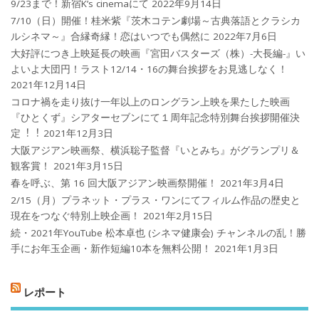
9/23まで！新宿K’s cinemaにて
2022年9月14日
7/10（日）開催！桂米紫『茨木コテン劇場～古典落語とクラシカ
ルシネマ～』合縁奇縁！恋はいつでも偶然に
2022年7月6日
大好評につき上映延長の映画『宮田バスターズ（株）-大長編-』い
よいよ大団円！ラスト12/14・16の舞台挨拶をお見逃しなく！
2021年12月14日
コロナ禍を⾛り抜け⼀年以上のロングラン上映を果たした映画
『ひとくず』シアターセブンにて１周年記念特別舞台挨拶開催決
定︕︕
2021年12月3日
大阪アジアン映画祭、横浜聡子監督『いとみち』がグランプリ＆
観客賞！
2021年3月15日
春を呼ぶ、第 16 回大阪アジアン映画祭開催！
2021年3月4日
2/15（月）プラネット・プラス・ワンにてフィルム作品の歴史と
現在をつなぐ特別上映企画！
2021年2月15日
続・2021年YouTube 松本卓也 (シネマ健康会) チャンネルの乱！勝
手にお年玉企画・新作短編10本を無料公開！
2021年1月3日
レポート