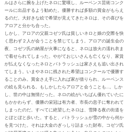
ルはさらに腕を上げたネロに驚嘆し、ルーベンス芸術コンク
ールに出品するよう勧めた。優勝すれば多額の賞金がもらえ
るのだ。大好きな絵で希望が見えてきたネロは、その喜びを
アロアと分かち合った。
しかし、アロアの父親コゼツ氏は貧しいネロと娘の交際を快
く思わず２人が会うことを禁じてしまう。アロアの誕生会の
夜、コゼツ氏の納屋が火事になると、ネロは放火の濡れ衣ま
で着せられてしまった。やがておじいさんも亡くなり、家賃
が払えなくなったネロとパトラッシュは家さえも追い出され
てしまう。いまやネロに残された希望はコンクールで優勝す
ることのみ。賞金さえ手に入れぱ家が借りられ、ルーベンス
の絵も見られる。もしかしたらアロアと会うことも…。しか
し、世の中は無情だった。ネロの絵がいちばん優れていたに
もかかわらず、優勝の栄冠は有力者、市長の息子に奪われて
しまったのだ。すべてに絶望したネロは、雪降る夜の街道を
とぼとぼと歩いた。すると、パトラッシュが雪の中から何か
を見つけた。それは大金のぎっしり詰まった財布。コゼツ氏