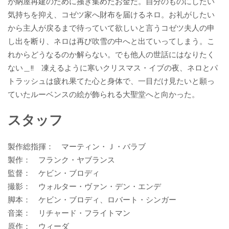
が納屋再建のために掻き集めたお金だ。自分のものにしたい
気持ちを抑え、コゼツ家へ財布を届けるネロ。お礼がしたい
から主人が戻るまで待っていて欲しいと言うコゼツ夫人の申
し出を断り、ネロは再び吹雪の中へと出ていってしまう。こ
れからどうなるのか解らない。でも他人の世話にはなりたく
ない＿!! 凍えるように寒いクリスマス・イブの夜、ネロとパ
トラッシュは疲れ果てた心と身体で、一目だけ見たいと願っ
ていたルーベンスの絵が飾られる大聖堂へと向かった。
スタッフ
製作総指揮： マーティン・Ｊ・バラブ
製作： フランク・ヤブランス
監督： ケビン・ブロディ
撮影： ウォルター・ヴァン・デン・エンデ
脚本： ケビン・ブロディ、ロバート・シンガー
音楽： リチャード・フライトマン
原作： ウィーダ