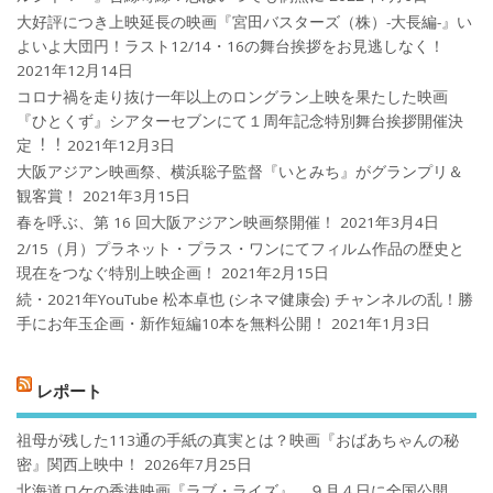
大好評につき上映延長の映画『宮田バスターズ（株）-大長編-』い
よいよ大団円！ラスト12/14・16の舞台挨拶をお見逃しなく！
2021年12月14日
コロナ禍を⾛り抜け⼀年以上のロングラン上映を果たした映画
『ひとくず』シアターセブンにて１周年記念特別舞台挨拶開催決
定︕︕
2021年12月3日
大阪アジアン映画祭、横浜聡子監督『いとみち』がグランプリ＆
観客賞！
2021年3月15日
春を呼ぶ、第 16 回大阪アジアン映画祭開催！
2021年3月4日
2/15（月）プラネット・プラス・ワンにてフィルム作品の歴史と
現在をつなぐ特別上映企画！
2021年2月15日
続・2021年YouTube 松本卓也 (シネマ健康会) チャンネルの乱！勝
手にお年玉企画・新作短編10本を無料公開！
2021年1月3日
レポート
祖母が残した113通の手紙の真実とは？映画『おばあちゃんの秘
密』関西上映中！
2026年7月25日
北海道ロケの香港映画『ラブ・ライズ』、９月４日に全国公開