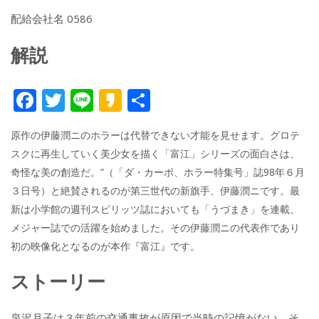
配給会社名 0586
解説
F
T
Li
K
共
ac
w
n
a
有
原作の伊藤潤ニのホラーは代替できない才能を見せます。グロテ
e
itt
e
k
スクに再生していく美少女を描く「富江」シリーズの面白さは、
b
er
a
奇怪な美の創造だ。”（「ダ・カーポ、ホラー特集号」誌98年６月
o
o
３日号）と絶賛されるのが第三世代の新旗手、伊藤潤ニです。最
o
新は小学館の週刊スピリッツ誌においても「うづまき」を連載、
メジャー誌での活躍を始めました。その伊藤潤ニの代表作であり
k
初の映像化となるのが本作『富江』です。
ストーリー
泉沢月子は３年前の交通事故が原因で当時の記憶がない。そ