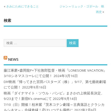
«
きみにためにできること
ジャン＝リュック・ゴダール 映
画史
»
検索
NEWS
藤江琢磨×森岡龍P×下社敦郎監督・映画『LONESOME VACATION』
3/10シネマスコーレにて公開！
2024年3月16日
DIY映画『帰ってきた宮田バスターズ（株）」9/17、第七藝術劇場
にて公開！
2022年9月16日
映画『ダイナマイト・ソウル・バンビ』まさかの上映延長決定、
9/23まで！新宿K’s cinemaにて
2022年9月14日
7/10（日）開催！桂米紫『茨木コテン劇場～古典落語とクラシカ
ルシネマ～』合縁奇縁！恋はいつでも偶然に
2022年7月6日