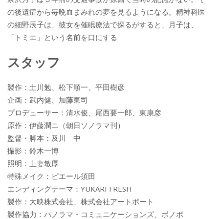
の後遺症から毎晩血まみれの夢を見るようになる。精神科医
の細野辰子は、彼女を催眠療法で探るがすると、月子は、
「トミエ」という名前を口にする
スタッフ
製作：土川勉、松下順一、平田樹彦
企画：武内健、加藤東司
プロデューサー：清水俊、尾西要一郎、東康彦
原作：伊藤潤ニ（朝日ソノラマ刊）
監督・脚本：及川 中
撮影：鈴木一博
照明：上妻敏厚
特殊メイク：ピエール須田
エンディングテーマ：YUKARI FRESH
製作：大映株式会社、株式会社アートポート
製作協力：パノラマ・コミュニケーションズ、ボノボ