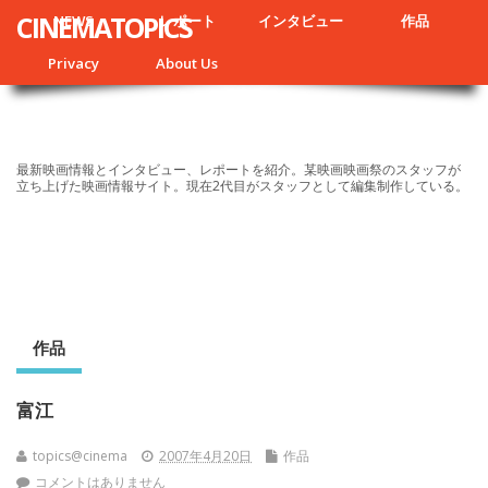
CINEMATOPICS
NEWS
レポート
インタビュー
作品
Privacy
About Us
最新映画情報とインタビュー、レポートを紹介。某映画映画祭のスタッフが
立ち上げた映画情報サイト。現在2代目がスタッフとして編集制作している。
作品
富江
topics@cinema
2007年4月20日
作品
コメントはありません