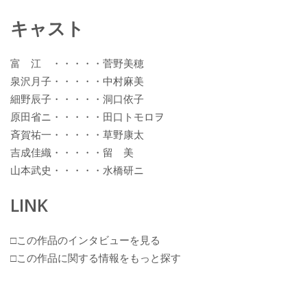
キャスト
富 江 ・・・・・菅野美穂
泉沢月子・・・・・中村麻美
細野辰子・・・・・洞口依子
原田省ニ・・・・・田口トモロヲ
斉賀祐一・・・・・草野康太
吉成佳織・・・・・留 美
山本武史・・・・・水橋研ニ
LINK
□この作品のインタビューを見る
□この作品に関する情報をもっと探す