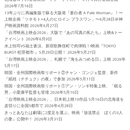
2026年7月16日
13年ぶりに再編集版で蘇る大阪発『蒼白者 A Pale Woman』！〜
上映企画「ツネモト×4人のヒロイン プラスワン」〜6月28日＠神
戸映画資料館
2026年6月27日
「台湾映画上映会2026」大阪で『あの写真の私たち』上映&トー
クイベント
2026年6月9日
水上恒司VS福士蒼汰、新宿歌舞伎町で肉弾戦！!映画『TOKYO
BURST-犯罪都市-』5月29日公開！
2026年5月27日
「台湾映画上映会2026」、札幌で『海をみつめる日』上映
2026年
5月17日
韓国・全州国際映画祭リポート②チャン・ゴンジェ監督、新作
『紙杻（チチュク）の夜』で参加
2026年5月11日
韓国・全州国際映画祭リポート①アン・ソンギ特集上映、「眠る
男」小栗康平監督も登壇
2026年5月10日
「台湾映画上映会2026」、日本初上映10作品 5月16日の北海道を
皮切りに全国5都市で
2026年4月28日
きっとあなたは劇場に2度足を運ぶ。映画『放送禁止 ぼくの3人
の妻』公開中！
2026年3月31日