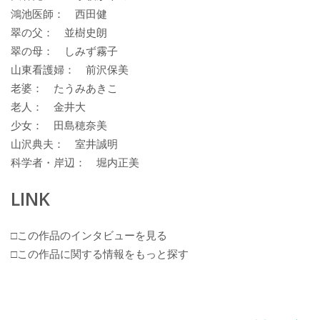
鴻池医師： 西田健
翠の父： 並樹史朗
翠の母： しみず霧子
山東看護婦： 前沢保美
老婆： たうみあきこ
老人： 金井大
少女： 田島穂奈美
山沢典夫： 室井誠明
科学者・岸辺： 堀内正美
LINK
□この作品のインタビューを見る
□この作品に関する情報をもっと探す