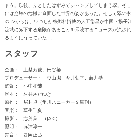
まう。以後、ふとしたはずみでジャンプしてしまう翠。そこ
には崩壊の危機に直面した世界の姿があった。そして翠の家
のTVからは、いつしか核燃料搭載の人工衛星が中国・揚子江
流域に落下する危険があることを示唆するニュースが流され
るようになっていた…。
スタッフ
企画： 上埜芳被、円谷粲
プロデューサー： 杉山潔、今井朝幸、藤井恭
監督： 小中和哉
脚本： 村井さだゆき
原作： 眉村卓（角川スニーカー文庫刊）
音楽： 葛生千夏
撮影： 志賀葉一（J.S.C）
照明： 赤津淳一
録音： 西岡正己