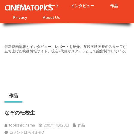
CINEMATOPICS
NEWS
レポート
インタビュー
作品
Privacy
About Us
最新映画情報とインタビュー、レポートを紹介。某映画映画祭のスタッフが
立ち上げた映画情報サイト。現在2代目がスタッフとして編集制作している。
作品
なぞの転校生
topics@cinema
2007年4月20日
作品
コメントはありません