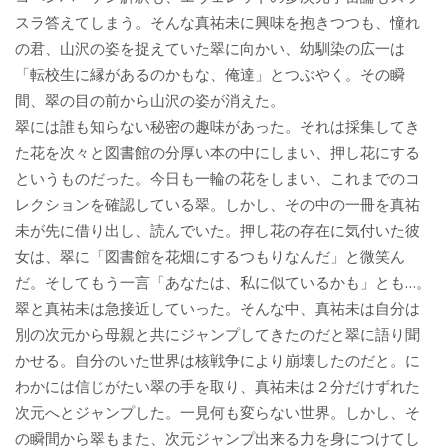
スラ答えてしまう。そんな真祐未に興味を抱きつつも、憧れ
の君、山沢の姿を捉えていた翠に向かい、幼馴染の広一は
「転校生に縁があるのかもな、俺達」とつぶやく。その瞬
間、翠の目の前から山沢の姿が消えた。
翠には誰も知らない秘密の趣味があった。それは採集してき
た花を次々と図書館の分厚い本の中にしまい、押し花にする
というものだった。今日も一輪の花をしまい、これまでのコ
レクションを確認している翠。しかし、その中の一冊を真祐
未が先に借り出し、読んでいた。押し花の存在に気付いた彼
女は、翠に「図書館を花畑にするつもりなんだ」と微笑ん
だ。そしてもう一言「あなたは、私に似ているかも」とも…。
翠と真祐未は急接近していった。そんな中、真祐未は自分は
別の次元から母親と共にジャンプしてきたのだと翠に語り聞
かせる。自分のいた世界は核戦争により崩壊したのだと。に
わかには信じがたい翠の手を取り、真祐未は２分だけずれた
次元へとジャンプした。一見何も変らない世界。しかし、そ
の瞬間から翠もまた、次元ジャンプ出来る力を身につけてし