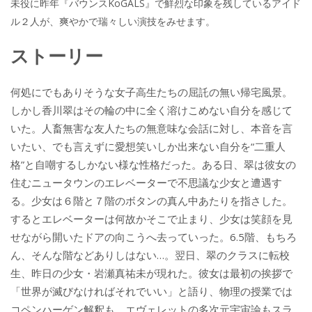
未役に昨年『バウンスKoGALS』で鮮烈な印象を残しているアイド
ル２人が、爽やかで瑞々しい演技をみせます。
ストーリー
何処にでもありそうな女子高生たちの屈託の無い帰宅風景。
しかし香川翠はその輪の中に全く溶けこめない自分を感じて
いた。人畜無害な友人たちの無意味な会話に対し、本音を言
いたい、でも言えずに愛想笑いしか出来ない自分を“二重人
格”と自嘲するしかない様な性格だった。ある日、翠は彼女の
住むニュータウンのエレベーターで不思議な少女と遭遇す
る。少女は６階と７階のボタンの真ん中あたりを指さした。
するとエレベーターは何故かそこで止まり、少女は笑顔を見
せながら開いたドアの向こうへ去っていった。6.5階、もちろ
ん、そんな階などありしはない…。翌日、翠のクラスに転校
生、昨日の少女・岩瀬真祐未が現れた。彼女は最初の挨拶で
「世界が滅びなければそれでいい」と語り、物理の授業では
コペンハーゲン解釈も、エヴェレットの多次元宇宙論もスラ