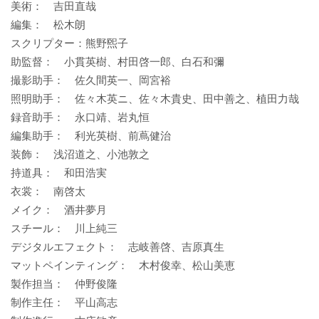
美術： 吉田直哉
編集： 松木朗
スクリプター：熊野煕子
助監督： 小貫英樹、村田啓一郎、白石和彌
撮影助手： 佐久間英一、岡宮裕
照明助手： 佐々木英ニ、佐々木貴史、田中善之、植田力哉
録音助手： 永口靖、岩丸恒
編集助手： 利光英樹、前蔦健治
装飾： 浅沼道之、小池敦之
持道具： 和田浩実
衣裳： 南啓太
メイク： 酒井夢月
スチール： 川上純三
デジタルエフェクト： 志岐善啓、吉原真生
マットペインティング： 木村俊幸、松山美恵
製作担当： 仲野俊隆
制作主任： 平山高志