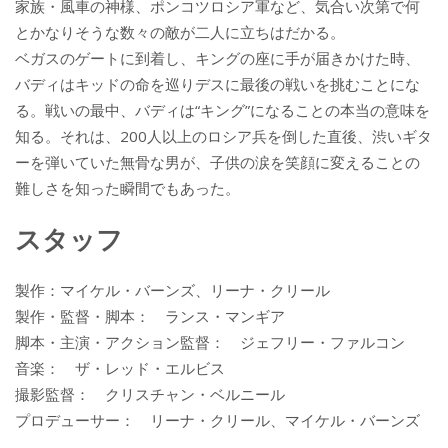
家族・風車の神様、ポンコツロシア軍など、気合い次第で何
とかなりそうな数々の敵が二人に立ちはだかる。
ベガスのゲートに到着し、キングの座に手が届きかけた時、
バディはキッドの命を巡りデスに最後の戦いを挑むことにな
る。戦いの最中、バディは“キング”になることの本当の意味を
知る。それは、200人以上のロシア兵を倒した直後、渋いギタ
ーを弾いていた無骨な男が、子供の涙を笑顔に変えることの
難しさを知った瞬間でもあった。
スタッフ
製作：マイケル・バーンズ、リーナ・クリール
製作・監督・脚本： ランス・マンギア
脚本・主演・アクション監督： ジェフリー・ファルコン
音楽： ザ・レッド・エルビス
撮影監督： クリスチャン・ベルニール
プロデューサー： リーナ・クリール、マイケル・バーンズ