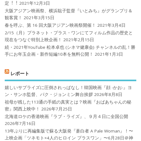
定︕︕
2021年12月3日
大阪アジアン映画祭、横浜聡子監督『いとみち』がグランプリ＆
観客賞！
2021年3月15日
春を呼ぶ、第 16 回大阪アジアン映画祭開催！
2021年3月4日
2/15（月）プラネット・プラス・ワンにてフィルム作品の歴史と
現在をつなぐ特別上映企画！
2021年2月15日
続・2021年YouTube 松本卓也 (シネマ健康会) チャンネルの乱！勝
手にお年玉企画・新作短編10本を無料公開！
2021年1月3日
レポート
嬉しいサプライズに圧倒されっぱなし！韓国映画『顔 -かお-』ヨ
ン・サンホ監督、パク・ジョンミン舞台挨拶
2026年8月8日
祖母が残した113通の手紙の真実とは？映画『おばあちゃんの秘
密』関西上映中！
2026年7月25日
北海道ロケの香港映画『ラブ・ライズ』、９月４日に全国公開
2026年7月16日
13年ぶりに再編集版で蘇る大阪発『蒼白者 A Pale Woman』！〜
上映企画「ツネモト×4人のヒロイン プラスワン」〜6月28日＠神