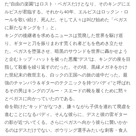
た“自由の楽園”はロスト・ベガスだけとなり、そのキングにエ
ルビスが君臨する。それから40年、エルビスはロックン・ロ
ールを歌い続け、死んだ。そして人々は叫び始めた「ベガス
に新たなキングを！」と。
キングの後継者を求めるニュースは荒廃した世界を駆け巡
り、ギターと刀を振りまわす荒くれ者どもを色めき立たせ
た。ベガスを堕落させ、暗黒のサウンドを世界に轟かせよう
と企むトップ・ハットを被った悪魔“デス”は、キングの座を目
指して殺薮を繰り返すのだった。その頃、黒縁メガネをかけ
た世紀末の救世主も、白ックの王国への旅の途中だった。最
強のチャンバラ＆ギターのテクニックを持つ“バディ”と呼ばれ
るその男はキングのブルー・スエードの靴を履くために黙々
とベガスに向かっていたのである。
命を助けた“キッド”がなつき、嫌々ながら子供を連れて廃虚を
進むことになるバディ。そんな彼らに、デスと彼の雷ギター
の影が近づいてくる。さらにベガスヘ向かう彼らに襲いかか
るのはデスだけでない。ボウリング選手みたいな刺客・食人