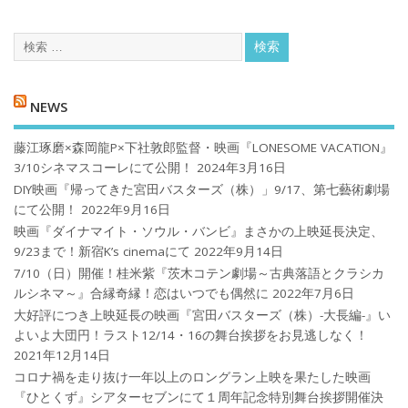
NEWS
藤江琢磨×森岡龍P×下社敦郎監督・映画『LONESOME VACATION』
3/10シネマスコーレにて公開！
2024年3月16日
DIY映画『帰ってきた宮田バスターズ（株）」9/17、第七藝術劇場
にて公開！
2022年9月16日
映画『ダイナマイト・ソウル・バンビ』まさかの上映延長決定、
9/23まで！新宿K’s cinemaにて
2022年9月14日
7/10（日）開催！桂米紫『茨木コテン劇場～古典落語とクラシカ
ルシネマ～』合縁奇縁！恋はいつでも偶然に
2022年7月6日
大好評につき上映延長の映画『宮田バスターズ（株）-大長編-』い
よいよ大団円！ラスト12/14・16の舞台挨拶をお見逃しなく！
2021年12月14日
コロナ禍を⾛り抜け⼀年以上のロングラン上映を果たした映画
『ひとくず』シアターセブンにて１周年記念特別舞台挨拶開催決