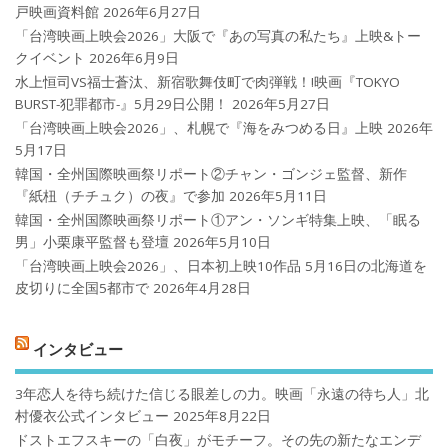
戸映画資料館
2026年6月27日
「台湾映画上映会2026」大阪で『あの写真の私たち』上映&トー
クイベント
2026年6月9日
水上恒司VS福士蒼汰、新宿歌舞伎町で肉弾戦！!映画『TOKYO
BURST-犯罪都市-』5月29日公開！
2026年5月27日
「台湾映画上映会2026」、札幌で『海をみつめる日』上映
2026年
5月17日
韓国・全州国際映画祭リポート②チャン・ゴンジェ監督、新作
『紙杻（チチュク）の夜』で参加
2026年5月11日
韓国・全州国際映画祭リポート①アン・ソンギ特集上映、「眠る
男」小栗康平監督も登壇
2026年5月10日
「台湾映画上映会2026」、日本初上映10作品 5月16日の北海道を
皮切りに全国5都市で
2026年4月28日
インタビュー
3年恋人を待ち続けた信じる眼差しの力。映画「永遠の待ち人」北
村優衣公式インタビュー
2025年8月22日
ドストエフスキーの「白夜」がモチーフ。その先の新たなエンデ