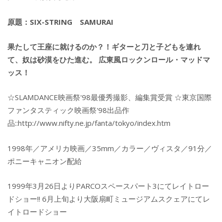
原題：SIX-STRING SAMURAI
果たして王座に就けるのか？！ギターと刀と子どもを連れ
て、奴は砂漠をひた進む。 広東風ロックンロール・マッドマ
ッス！
☆SLAMDANCE映画祭'98最優秀撮影、編集賞受賞 ☆東京国際
ファンタスティック映画祭'98出品作
品::http://www.nifty.ne.jp/fanta/tokyo/index.htm
1998年／アメリカ映画／35mm／カラー／ヴィスタ／91分／
ポニーキャニオン配給
1999年3月26日よりPARCOスペースパート3にてレイトロー
ドショー!! 6月上旬より大阪扇町ミュージアムスクェアにてレ
イトロードショー