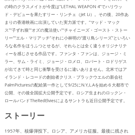
の時のクラスメイトが今度は“LETHAL WEAPON 4”でハリウッ
ド・デビューを果たすリー・リンチェ（Jet Li）。その後、20作あ
まりの香港映画に出演していた実力派です。“マッド・マック
ス”“子ずれ狼”“オズの魔法使い”“チャイニーズ・ゴースト・ストー
リー”“エル・マリアッチ”それに小林明の“渡り鳥シリーズ”といろい
ろな名作をほうふつとせるが、それらとは全く違うオリジナリテ
ィーを感じさせる作品です。ファンタ・ファンは、ジョージ・ミ
ラー、サム・ライミ、ジョージ・ロメロ、ロバート・ロドリゲス
が出てきて時と同じ衝撃を受けるに違いありません。北米ではア
イランド・レコードの創始者クリス・ブラックウエルの新会社
PalmPicturesの配給第一作として9/25にN.Y,L.Aを始め６大都市で
公開、その後全国拡大公開予定です。ロシア生まれのロックン・
ロールバンドTheRedElviesによるサントラも近日公開予定です。
ストーリー
1957年、核爆弾投下。ロシア、アメリカ征服。最後に残され