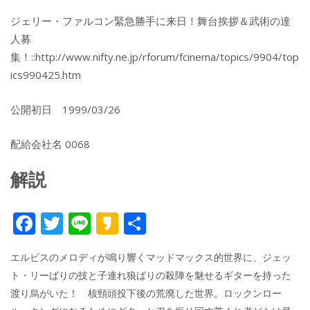
ジェリー・ファルコン緊急勝手に来日！舞台挨拶＆武術の達
人募
集！::http://www.nifty.ne.jp/rforum/fcinema/topics/9904/top
ics990425.htm
公開初日 1999/03/26
配給会社名 0068
解説
F
T
Li
K
共
ac
w
n
a
有
エルビスのメロディが鳴り響くマッドマックス的世界に、ジェッ
e
itt
e
k
ト・リーばりの技と子連れ狼ばりの殺陣を魅せるギターを持った
b
er
a
渡り烏がいた！ 核頸頭投下後の荒廃した世界。ロックンロー