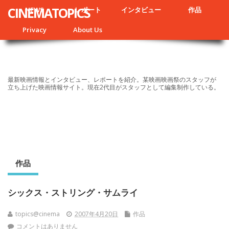
CINEMATOPICS
NEWS
レポート
インタビュー
作品
Privacy
About Us
最新映画情報とインタビュー、レポートを紹介。某映画映画祭のスタッフが
立ち上げた映画情報サイト。現在2代目がスタッフとして編集制作している。
作品
シックス・ストリング・サムライ
topics@cinema
2007年4月20日
作品
コメントはありません