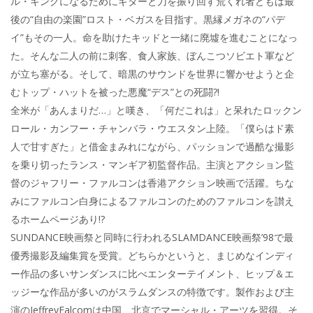
o
o
ル・キングになるためにギターと刀を振り回す荒くれ者どもは最
o
後の“自由の楽園”ロスト・ベガスを目指す。黒縁メガネの“パデ
イ”もその一人。命を助けたキッドと一緒に廃墟を進むことになっ
k
た。そんな二人の前に刺客、食人家族、ぼんこつソビエト軍など
が立ち塞がる。そして、暗黒のサウンドを世界に響かせようと企
むトップ・ハットを被った悪魔“デス”との死闘?!
全米が「あんまりだ…」と嘆き、「何だこれは」と呆れたロックン
ロール・カンフー・チャンバラ・ウエスタン上陸。「僕らはド素
人で甘すぎた」と借金まみれにながら、パッションで過酷な撮影
を乗り切ったランス・マンギア初監督作品。主演とアクション監
督のジャフリー・ファルコンは香港アクション映画で活躍。ちな
みにファルコン白身によるファルコンのためのファルコンを讃え
るホームページあり!?
SUNDANCE映画祭と同時に行われるSLAMDANCE映画祭’98で最
優秀撮影及編集賞を受賞。どちらかというと、まじめなインディ
ー作品の多いサンダンスに比べエンターテイメント、ヒップ＆エ
ッジーな作品が多いのがスラムダンスの特徴です。製作および主
演のJeffreyFalcomは中国、北京でマーシャル・アーツを習得。そ