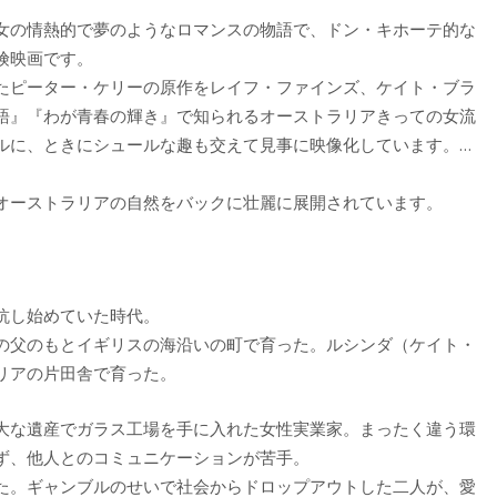
女の情熱的で夢のようなロマンスの物語で、ドン・キホーテ的な
険映画です。
たピーター・ケリーの原作をレイフ・ファインズ、ケイト・ブラ
語』『わが青春の輝き』で知られるオーストラリアきっての女流
ルに、ときにシュールな趣も交えて見事に映像化しています。…
。
オーストラリアの自然をバックに壮麗に展開されています。
抗し始めていた時代。
の父のもとイギリスの海沿いの町で育った。ルシンダ（ケイト・
リアの片田舎で育った。
大な遺産でガラス工場を手に入れた女性実業家。まったく違う環
ず、他人とのコミュニケーションが苦手。
た。ギャンブルのせいで社会からドロップアウトした二人が、愛