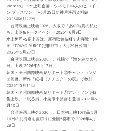
Woman』！〜上映企画「ツネモト×4人のヒロイ
ン プラスワン」〜6月28日＠神戸映画資料館
2026年6月27日
「台湾映画上映会2026」大阪で『あの写真の私た
ち』上映&トークイベント
2026年6月9日
水上恒司VS福士蒼汰、新宿歌舞伎町で肉弾戦！!映
画『TOKYO BURST-犯罪都市-』5月29日公開！
2026年5月27日
「台湾映画上映会2026」、札幌で『海をみつめる
日』上映
2026年5月17日
韓国・全州国際映画祭リポート②チャン・ゴンジ
ェ監督、新作『紙杻（チチュク）の夜』で参加
2026年5月11日
韓国・全州国際映画祭リポート①アン・ソンギ特
集上映、「眠る男」小栗康平監督も登壇
2026年5
月10日
「台湾映画上映会2026」、日本初上映10作品 5月
16日の北海道を皮切りに全国5都市で
2026年4月
28日