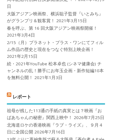
日
大阪アジアン映画祭、横浜聡子監督『いとみち』
がグランプリ＆観客賞！
2021年3月15日
春を呼ぶ、第 16 回大阪アジアン映画祭開催！
2021年3月4日
2/15（月）プラネット・プラス・ワンにてフィル
ム作品の歴史と現在をつなぐ特別上映企画！
2021年2月15日
続・2021年YouTube 松本卓也 (シネマ健康会) チ
ャンネルの乱！勝手にお年玉企画・新作短編10本
を無料公開！
2021年1月3日
レポート
祖母が残した113通の手紙の真実とは？映画『お
ばあちゃんの秘密』関西上映中！
2026年7月25日
北海道ロケの香港映画『ラブ・ライズ』、９月４
日に全国公開
2026年7月16日
13年ぶりに再編集版で蘇る大阪発『蒼白者 A Pale