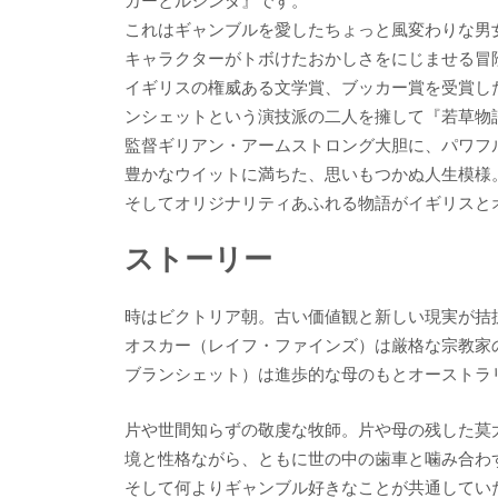
b
er
a
これはギャンブルを愛したちょっと風変わりな男
o
o
キャラクターがトボけたおかしさをにじませる冒
o
イギリスの権威ある文学賞、ブッカー賞を受賞し
ンシェットという演技派の二人を擁して『若草物
k
監督ギリアン・アームストロング大胆に、パワフ
豊かなウイットに満ちた、思いもつかぬ人生模様
そしてオリジナリティあふれる物語がイギリスと
ストーリー
時はビクトリア朝。古い価値観と新しい現実が拮
オスカー（レイフ・ファインズ）は厳格な宗教家
ブランシェット）は進歩的な母のもとオーストラ
片や世間知らずの敬虔な牧師。片や母の残した莫
境と性格ながら、ともに世の中の歯車と噛み合わ
そして何よりギャンブル好きなことが共通してい