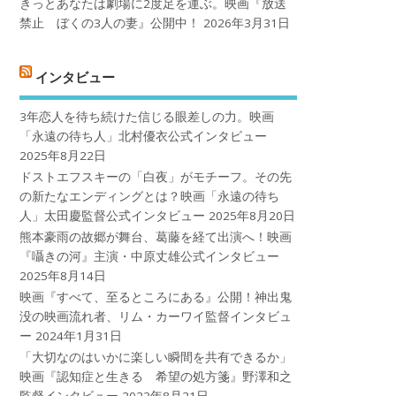
きっとあなたは劇場に2度足を運ぶ。映画『放送
禁止 ぼくの3人の妻』公開中！
2026年3月31日
インタビュー
3年恋人を待ち続けた信じる眼差しの力。映画
「永遠の待ち人」北村優衣公式インタビュー
2025年8月22日
ドストエフスキーの「白夜」がモチーフ。その先
の新たなエンディングとは？映画「永遠の待ち
人」太田慶監督公式インタビュー
2025年8月20日
熊本豪雨の故郷が舞台、葛藤を経て出演へ！映画
『囁きの河』主演・中原丈雄公式インタビュー
2025年8月14日
映画『すべて、至るところにある』公開！神出鬼
没の映画流れ者、リム・カーワイ監督インタビュ
ー
2024年1月31日
「大切なのはいかに楽しい瞬間を共有できるか」
映画『認知症と生きる 希望の処方箋』野澤和之