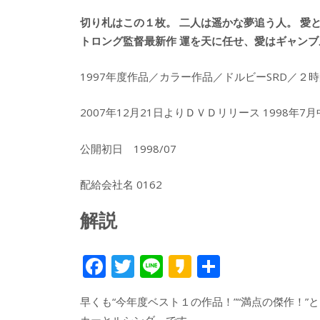
切り札はこの１枚。 二人は遥かな夢追う人。 愛
トロング監督最新作 運を天に任せ、愛はギャンブ
1997年度作品／カラー作品／ドルビーSRD／２
2007年12月21日よりＤＶＤリリース 1998年
公開初日 1998/07
配給会社名 0162
解説
F
T
Li
K
共
ac
w
n
a
有
早くも“今年度ベスト１の作品！”“満点の傑作！
e
itt
e
k
カーとルシンダ』です。