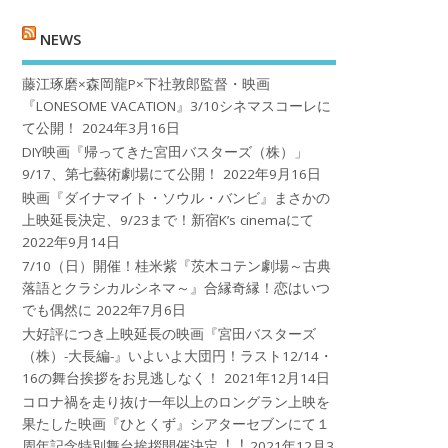
NEWS
藤江琢磨×森岡龍P×下社敦郎監督・映画
『LONESOME VACATION』3/10シネマスコーレに
て公開！
2024年3月16日
DIY映画『帰ってきた宮田バスターズ（株）」
9/17、第七藝術劇場にて公開！
2022年9月16日
映画『ダイナマイト・ソウル・バンビ』まさかの
上映延長決定、9/23まで！新宿K’s cinemaにて
2022年9月14日
7/10（日）開催！桂米紫『茨木コテン劇場～古典
落語とクラシカルシネマ～』合縁奇縁！恋はいつ
でも偶然に
2022年7月6日
大好評につき上映延長の映画『宮田バスターズ
（株）-大長編-』いよいよ大団円！ラスト12/14・
16の舞台挨拶をお見逃しなく！
2021年12月14日
コロナ禍を⾛り抜け⼀年以上のロングラン上映を
果たした映画『ひとくず』シアターセブンにて１
周年記念特別舞台挨拶開催決定︕︕
2021年12月3