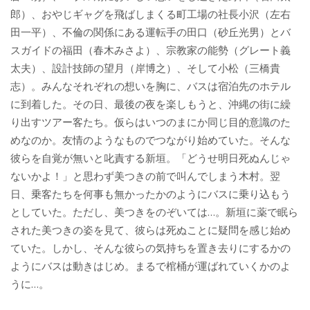
郎）、おやじギャグを飛ばしまくる町工場の社長小沢（左右
田一平）、不倫の関係にある運転手の田口（砂丘光男）とバ
スガイドの福田（春木みさよ）、宗教家の能勢（グレート義
太夫）、設計技師の望月（岸博之）、そして小松（三橋貴
志）。みんなそれぞれの想いを胸に、バスは宿泊先のホテル
に到着した。その日、最後の夜を楽しもうと、沖縄の街に繰
り出すツアー客たち。仮らはいつのまにか同じ目的意識のた
めなのか。友情のようなものでつながり始めていた。そんな
彼らを自覚が無いと叱責する新垣。「どうせ明日死ぬんじゃ
ないかよ！」と思わず美つきの前で叫んでしまう木村。翌
日、乗客たちを何事も無かったかのようにバスに乗り込もう
としていた。ただし、美つきをのぞいては…。新垣に薬で眠ら
された美つきの姿を見て、彼らは死ぬことに疑問を感じ始め
ていた。しかし、そんな彼らの気持ちを置き去りにするかの
ようにバスは動きはじめ。まるで棺桶が運ばれていくかのよ
うに…。