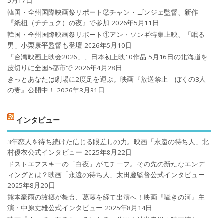
5月17日
韓国・全州国際映画祭リポート②チャン・ゴンジェ監督、新作
『紙杻（チチュク）の夜』で参加
2026年5月11日
韓国・全州国際映画祭リポート①アン・ソンギ特集上映、「眠る
男」小栗康平監督も登壇
2026年5月10日
「台湾映画上映会2026」、日本初上映10作品 5月16日の北海道を
皮切りに全国5都市で
2026年4月28日
きっとあなたは劇場に2度足を運ぶ。映画『放送禁止 ぼくの3人
の妻』公開中！
2026年3月31日
インタビュー
3年恋人を待ち続けた信じる眼差しの力。映画「永遠の待ち人」北
村優衣公式インタビュー
2025年8月22日
ドストエフスキーの「白夜」がモチーフ。その先の新たなエンデ
ィングとは？映画「永遠の待ち人」太田慶監督公式インタビュー
2025年8月20日
熊本豪雨の故郷が舞台、葛藤を経て出演へ！映画『囁きの河』主
演・中原丈雄公式インタビュー
2025年8月14日