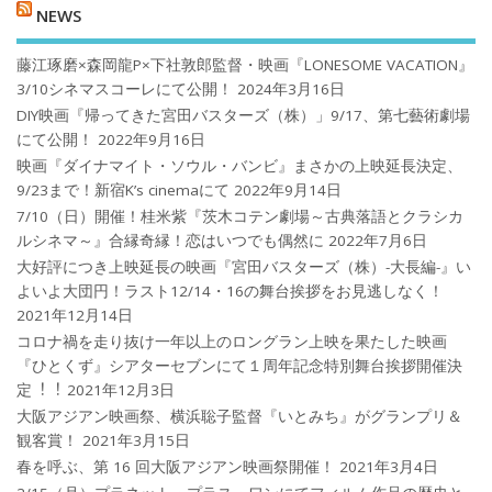
NEWS
藤江琢磨×森岡龍P×下社敦郎監督・映画『LONESOME VACATION』
3/10シネマスコーレにて公開！
2024年3月16日
DIY映画『帰ってきた宮田バスターズ（株）」9/17、第七藝術劇場
にて公開！
2022年9月16日
映画『ダイナマイト・ソウル・バンビ』まさかの上映延長決定、
9/23まで！新宿K’s cinemaにて
2022年9月14日
7/10（日）開催！桂米紫『茨木コテン劇場～古典落語とクラシカ
ルシネマ～』合縁奇縁！恋はいつでも偶然に
2022年7月6日
大好評につき上映延長の映画『宮田バスターズ（株）-大長編-』い
よいよ大団円！ラスト12/14・16の舞台挨拶をお見逃しなく！
2021年12月14日
コロナ禍を⾛り抜け⼀年以上のロングラン上映を果たした映画
『ひとくず』シアターセブンにて１周年記念特別舞台挨拶開催決
定︕︕
2021年12月3日
大阪アジアン映画祭、横浜聡子監督『いとみち』がグランプリ＆
観客賞！
2021年3月15日
春を呼ぶ、第 16 回大阪アジアン映画祭開催！
2021年3月4日