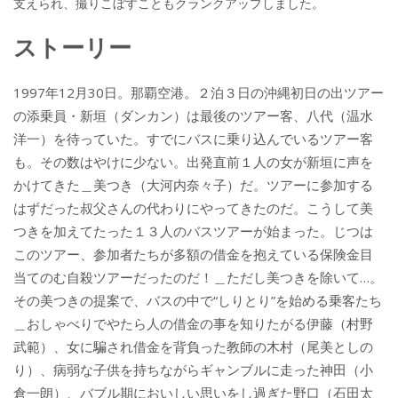
支えられ、撮りこぼすこともクランクアップしました。
ストーリー
1997年12月30日。那覇空港。２泊３日の沖縄初日の出ツアー
の添乗員・新垣（ダンカン）は最後のツアー客、八代（温水
洋一）を待っていた。すでにバスに乗り込んでいるツアー客
も。その数はやけに少ない。出発直前１人の女が新垣に声を
かけてきた＿美つき（大河内奈々子）だ。ツアーに参加する
はずだった叔父さんの代わりにやってきたのだ。こうして美
つきを加えてたった１３人のバスツアーが始まった。じつは
このツアー、参加者たちが多額の借金を抱えている保険金目
当てのむ自殺ツアーだったのだ！＿ただし美つきを除いて…。
その美つきの提案で、バスの中で“しりとり”を始める乗客たち
＿おしゃべりでやたら人の借金の事を知りたがる伊藤（村野
武範）、女に騙され借金を背負った教師の木村（尾美としの
り）、病弱な子供を持ちながらギャンブルに走った神田（小
倉一朗）、バブル期においしい思いをし過ぎた野口（石田太