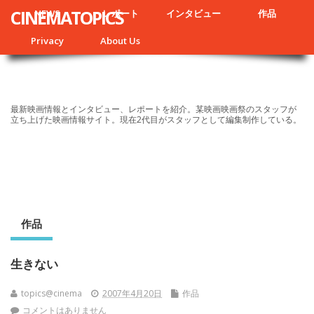
CINEMATOPICS
NEWS
レポート
インタビュー
作品
Privacy
About Us
最新映画情報とインタビュー、レポートを紹介。某映画映画祭のスタッフが
立ち上げた映画情報サイト。現在2代目がスタッフとして編集制作している。
作品
生きない
topics@cinema
2007年4月20日
作品
コメントはありません