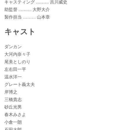
キャスティング ………… 吉川威史
助監督 ………… 大野大介
製作担当 ………… 山本章
キャスト
ダンカン
大河内奈々子
尾美としのり
左右田一平
温水洋一
グレート義太夫
岸博之
三橋貴志
砂丘光男
春木みさよ
小倉一朗
石田太郎