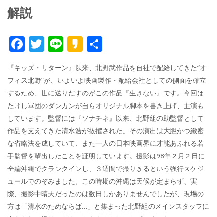
解説
F
T
Li
K
共
ac
w
n
a
有
『キッズ・リターン』以来、北野武作品を自社で配給してきた“オ
e
itt
e
k
フィス北野”が、いよいよ映画製作・配給会社としての側面を確立
b
er
a
するため、世に送りだすのがこの作品『生きない』です。今回は
o
o
たけし軍団のダンカンが自らオリジナル脚本を書き上げ、主演も
o
しています。監督には『ソナチネ』以来、北野組の助監督として
作品を支えてきた清水浩が抜擢された。その演出は大胆かつ緻密
k
な省略法を成していて、また一人の日本映画界に才能あふれる若
手監督を輩出したことを証明しています。撮影は98年２月２日に
全編沖縄でクランクインし、３週間で撮りきるという強行スケジ
ュールでのぞみました。この時期の沖縄は天候が定まらず、実
際、撮影中晴天だったのは数日しかありませんでしたが、現場の
方は「清水のためならば…」と集まった北野組のメインスタッフに