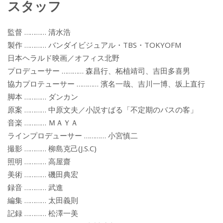
スタッフ
監督 ………… 清水浩
製作 ………… バンダイビジュアル・TBS・TOKYOFM
日本ヘラルド映画／オフィス北野
プロデューサー ………… 森昌行、柘植靖司、吉田多喜男
協力プロテューサー ………… 濱名一哉、吉川一博、坂上直行
脚本 ………… ダンカン
原案 ………… 中原文夫／小説すばる「不定期のバスの客」
音楽 ………… ＭＡＹＡ
ラインプロデューサー ………… 小宮慎二
撮影 ………… 柳島克己(J.S.C)
照明 ………… 高屋齋
美術 ………… 磯田典宏
録音 ………… 武進
編集 ………… 太田義則
記録 ………… 松澤一美