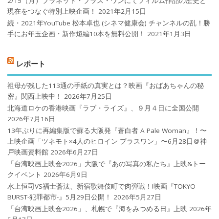
2/15（月）プラネット・プラス・ワンにてフィルム作品の歴史と
現在をつなぐ特別上映企画！
2021年2月15日
続・2021年YouTube 松本卓也 (シネマ健康会) チャンネルの乱！勝
手にお年玉企画・新作短編10本を無料公開！
2021年1月3日
レポート
祖母が残した113通の手紙の真実とは？映画『おばあちゃんの秘
密』関西上映中！
2026年7月25日
北海道ロケの香港映画『ラブ・ライズ』、９月４日に全国公開
2026年7月16日
13年ぶりに再編集版で蘇る大阪発『蒼白者 A Pale Woman』！〜
上映企画「ツネモト×4人のヒロイン プラスワン」〜6月28日＠神
戸映画資料館
2026年6月27日
「台湾映画上映会2026」大阪で『あの写真の私たち』上映&トー
クイベント
2026年6月9日
水上恒司VS福士蒼汰、新宿歌舞伎町で肉弾戦！!映画『TOKYO
BURST-犯罪都市-』5月29日公開！
2026年5月27日
「台湾映画上映会2026」、札幌で『海をみつめる日』上映
2026年