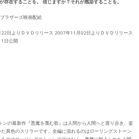
が存在することを。 信じますか？それが感染することを。
・ブラザーズ映画配給
4月22日よりＤＶＤリリース 2007年11月02日よりＤＶＤリリース
11日公開
トンの最新作『悪魔を蔑む歌』は人間から人間へと渡り歩き、姿
描いた異色のスリラーです。全編に流れるのはローリングストーン
が、歌っているのはローリングストーンズではなく、悪魔に魅入られた人間