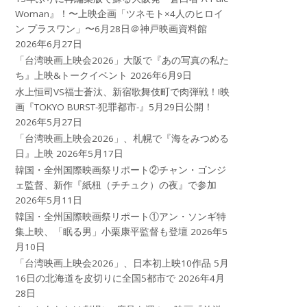
Woman』！〜上映企画「ツネモト×4人のヒロイ
ン プラスワン」〜6月28日＠神戸映画資料館
2026年6月27日
「台湾映画上映会2026」大阪で『あの写真の私た
ち』上映&トークイベント
2026年6月9日
水上恒司VS福士蒼汰、新宿歌舞伎町で肉弾戦！!映
画『TOKYO BURST-犯罪都市-』5月29日公開！
2026年5月27日
「台湾映画上映会2026」、札幌で『海をみつめる
日』上映
2026年5月17日
韓国・全州国際映画祭リポート②チャン・ゴンジ
ェ監督、新作『紙杻（チチュク）の夜』で参加
2026年5月11日
韓国・全州国際映画祭リポート①アン・ソンギ特
集上映、「眠る男」小栗康平監督も登壇
2026年5
月10日
「台湾映画上映会2026」、日本初上映10作品 5月
16日の北海道を皮切りに全国5都市で
2026年4月
28日