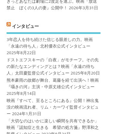
きっとあなたは劇場に2度足を運ぶ。映画『放送
禁止 ぼくの3人の妻』公開中！
2026年3月31日
インタビュー
3年恋人を待ち続けた信じる眼差しの力。映画
「永遠の待ち人」北村優衣公式インタビュー
2025年8月22日
ドストエフスキーの「白夜」がモチーフ。その先
の新たなエンディングとは？映画「永遠の待ち
人」太田慶監督公式インタビュー
2025年8月20日
熊本豪雨の故郷が舞台、葛藤を経て出演へ！映画
『囁きの河』主演・中原丈雄公式インタビュー
2025年8月14日
映画『すべて、至るところにある』公開！神出鬼
没の映画流れ者、リム・カーワイ監督インタビュ
ー
2024年1月31日
「大切なのはいかに楽しい瞬間を共有できるか」
映画『認知症と生きる 希望の処方箋』野澤和之