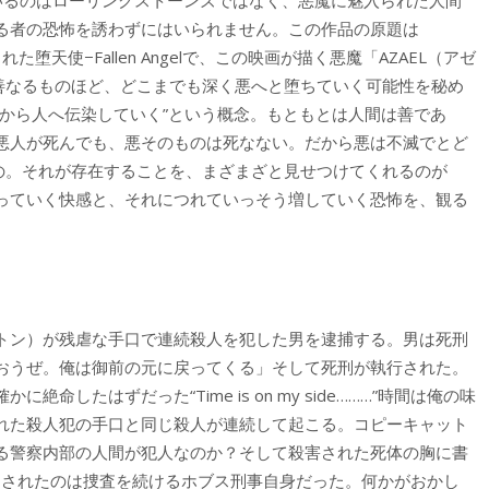
る者の恐怖を誘わずにはいられません。この作品の原題は
堕天使−Fallen Angelで、この映画が描く悪魔「AZAEL（アゼ
善なるものほど、どこまでも深く悪へと堕ちていく可能性を秘め
から人へ伝染していく”という概念。もともとは人間は善であ
悪人が死んでも、悪そのものは死なない。だから悪は不滅でとど
の。それが存在することを、まざまざと見せつけてくれるのが
っていく快感と、それにつれていっそう増していく恐怖を、観る
トン）が残虐な手口で連続殺人を犯した男を逮捕する。男は死刑
おうぜ。俺は御前の元に戻ってくる」そして死刑が執行された。
したはずだった“Time is on my side………”時間は俺の味
れた殺人犯の手口と同じ殺人が連続して起こる。コピーキャット
る警察内部の人間が犯人なのか？そして殺害された死体の胸に書
とされたのは捜査を続けるホブス刑事自身だった。何かがおかし