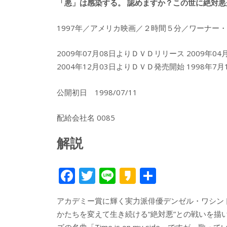
「悪」は感染する。 認めますか？この世に絶対悪
1997年／アメリカ映画／２時間５分／ワーナー
2009年07月08日よりＤＶＤリリース 2009年0
2004年12月03日よりＤＶＤ発売開始 1998年7月
公開初日 1998/07/11
配給会社名 0085
解説
F
T
Li
K
共
ac
w
n
a
有
アカデミー賞に輝く実力派俳優デンゼル・ワシン
e
itt
e
k
かたちを変えて生き続ける“絶対悪”との戦いを
b
er
a
ズの名曲「Time is on my side」です