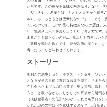
o
o
たちです。この曲が不気味な基調低音となり、見
o
『FALLEN』。悪魔とは、もともと天界から追放された
ル）」も、もともとは堕天使なのです…。そう、
k
ているのです。この作品に特徴的なのは“悪は、人
り、邪悪さは人間を渡り歩くという考え方です。
まることを知らないのだ…。死よりも恐ろしいも
『悪魔を憐れむ歌』です。謎が次第に明らかにな
者にたっぷりと味わせてくれます。
ストーリー
腕利きの刑事ジョン・ホブス（デンゼル・ワシン
となるがその直前に奇妙な言葉を残す。「また会
立ち会ったホブスの目の前で、男は電流に流れ、確かに絶命
方さ、と歌いながら。しかしその直後から処刑さ
（模倣犯罪者）の仕業なのか、それとも手口を知
かれた謎の文字は何を意味するのか？……容疑者