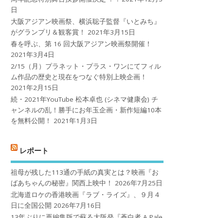
日
大阪アジアン映画祭、横浜聡子監督『いとみち』
がグランプリ＆観客賞！
2021年3月15日
春を呼ぶ、第 16 回大阪アジアン映画祭開催！
2021年3月4日
2/15（月）プラネット・プラス・ワンにてフィル
ム作品の歴史と現在をつなぐ特別上映企画！
2021年2月15日
続・2021年YouTube 松本卓也 (シネマ健康会) チ
ャンネルの乱！勝手にお年玉企画・新作短編10本
を無料公開！
2021年1月3日
レポート
祖母が残した113通の手紙の真実とは？映画『お
ばあちゃんの秘密』関西上映中！
2026年7月25日
北海道ロケの香港映画『ラブ・ライズ』、９月４
日に全国公開
2026年7月16日
13年ぶりに再編集版で蘇る大阪発『蒼白者 A Pale