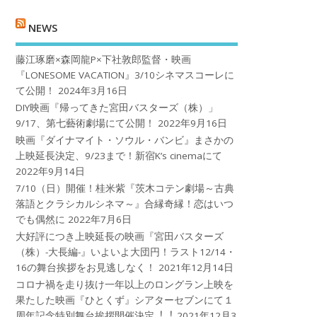
NEWS
藤江琢磨×森岡龍P×下社敦郎監督・映画
『LONESOME VACATION』3/10シネマスコーレに
て公開！
2024年3月16日
DIY映画『帰ってきた宮田バスターズ（株）」
9/17、第七藝術劇場にて公開！
2022年9月16日
映画『ダイナマイト・ソウル・バンビ』まさかの
上映延長決定、9/23まで！新宿K’s cinemaにて
2022年9月14日
7/10（日）開催！桂米紫『茨木コテン劇場～古典
落語とクラシカルシネマ～』合縁奇縁！恋はいつ
でも偶然に
2022年7月6日
大好評につき上映延長の映画『宮田バスターズ
（株）-大長編-』いよいよ大団円！ラスト12/14・
16の舞台挨拶をお見逃しなく！
2021年12月14日
コロナ禍を⾛り抜け⼀年以上のロングラン上映を
果たした映画『ひとくず』シアターセブンにて１
周年記念特別舞台挨拶開催決定︕︕
2021年12月3