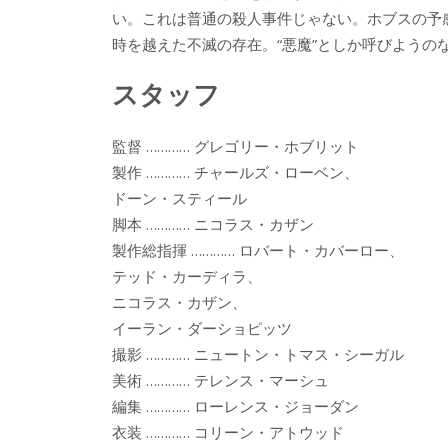
い。これは普通の殺人事件じゃない。ホブスの予
時を越えた不滅の存在。“悪魔”としか呼びようの
スタッフ
監督 ………… グレゴリー・ホブリット
製作 ………… チャールズ・ローベン、
ドーン・スティール
脚本 ………… ニコラス・カザン
製作総指揮 ………… ロバート・カバーロー、
テッド・カーディラ、
ニコラス・カザン、
イーラン・ダーショピッツ
撮影 ………… ニュートン・トマス・シーガル
美術 ………… テレンス・マーシュ
編集 ………… ローレンス・ジョーダン
衣装 ………… コリーン・アトウッド