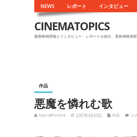
NEWS
レポート
インタビュー
CINEMATOPICS
最新映画情報とインタビュー、レポートを紹介。某映画映画祭
作品
悪魔を憐れむ歌
topics@cinema
2007年4月20日
作品
コ