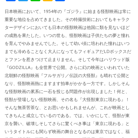
ac
w
n
a
有
日本映画において、1954年の『ゴジラ』に始まる怪獣映画は常に
e
itt
e
k
重要な地位を占めてきました。その特撮技術においてもキャラク
b
er
a
ターデザインにおいても日本の怪獣映画は他国に類を見ないほど
o
o
の成熟を果たした。いつの世も、怪獣映画は子供たちの夢と憧れ
o
を育んでやみませんでした。そして幼い頃に培われた憧れはいつ
までも冷めることなく大人になってもフィギュアだLDボックスだ
k
とファンを惹きつけて止まりません。そして今年はハリウッド版
『GODZILLA』も全世界で公開。さらに幻の映画といわれていた
北朝鮮の怪獣映画『フルサガリ／伝説の大怪獣』も晴れて公開と
なり、怪獣映画熱にますます拍車がかかる一方です。しかしそん
な怪獣映画の累系に一石を投じる問題作が出現しました！何と、
怪獣が登場しない怪獣映画、その名も『大怪獣東京に現わる』！
そんな無茶苦茶な、とお思いかもしれませんが、これが映画とし
てきちんと成立しているのである。では、いかにして、怪獣が東
京を襲い、破壊しそしてさらに驚くべき事は「東京に現わる」と
いうタイトルにも関らず映画の舞台となるのは東京ではなく、福