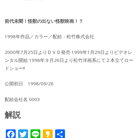
前代未聞！怪獣の出ない怪獣映画！？
1998年作品／カラー／配給：松竹株式会社
2000年7月25日よりＤＶＤ発売 1999年1月29日よりビデオレ
ンタル開始 1998年９月26日より松竹洋画系にて２本立てロー
ドショー!!
公開初日 1998/09/26
配給会社名 0003
解説
F
T
Li
K
共