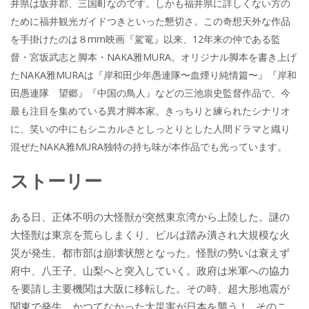
井県は坂井郡、三国町なのです。しかも福井県に詳しくない方の
ために福井観光ガイドつきといった懇切さ。この奇想天外な作品
を手掛けたのは８mm映画『駕篭』以来、12年来の仲である監
督・宮坂武志と脚本・NAKA雅MURA。オリジナル脚本を書き上げ
たNAKA雅MURAは『岸和田少年愚連隊〜血煙り純情篇〜』『岸和
田愚連隊 望郷』『中国の鳥人』などの三池祟史監督作品で、今
最も注目を集めている異才脚本家。きっちりと練られたシナリオ
に、笑いの中にもシニカルさとしっとりとした人間ドラマと織り
混ぜたNAKA雅MURA独特の持ち味が本作品でも光っています。
ストーリー
ある日、正体不明の大怪獣が突然東京湾から上陸した。謎の
大怪獣は東京を荒らしまくり、ビルは踏み潰され大規模な火
災が発生、都市部は崩壊状態となった。怪獣の勢いは衰えず
府中、八王子、山梨へと突入していく。政府は米軍への協力
を要請し主要機関は大阪に移転した。その時、超大形地震が
関東で発生、かつてなかった大災害が日本を襲う！…そのこ