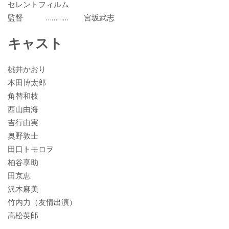
セレントフィルム
監督 ………… 宮坂武志
キャスト
桃井かおり
本田博太郎
角替和枝
西山由海
吉行由実
奥野敦士
田口トモロヲ
柏谷享助
田京恵
沢木麻美
竹内力（友情出演）
高松英郎