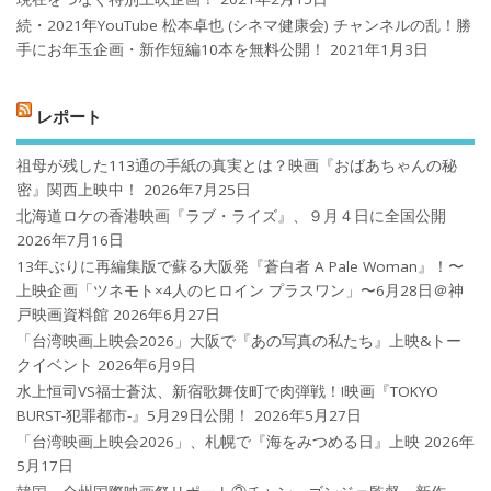
続・2021年YouTube 松本卓也 (シネマ健康会) チャンネルの乱！勝
手にお年玉企画・新作短編10本を無料公開！
2021年1月3日
レポート
祖母が残した113通の手紙の真実とは？映画『おばあちゃんの秘
密』関西上映中！
2026年7月25日
北海道ロケの香港映画『ラブ・ライズ』、９月４日に全国公開
2026年7月16日
13年ぶりに再編集版で蘇る大阪発『蒼白者 A Pale Woman』！〜
上映企画「ツネモト×4人のヒロイン プラスワン」〜6月28日＠神
戸映画資料館
2026年6月27日
「台湾映画上映会2026」大阪で『あの写真の私たち』上映&トー
クイベント
2026年6月9日
水上恒司VS福士蒼汰、新宿歌舞伎町で肉弾戦！!映画『TOKYO
BURST-犯罪都市-』5月29日公開！
2026年5月27日
「台湾映画上映会2026」、札幌で『海をみつめる日』上映
2026年
5月17日