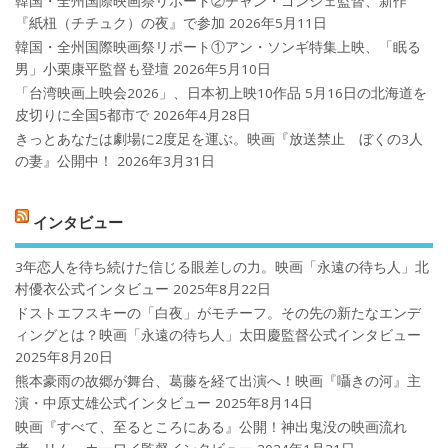
韓国・全州国際映画祭リポート②チャン・ゴンジェ監督、新作
『紙杻（チチュク）の夜』で参加
2026年5月11日
韓国・全州国際映画祭リポート①アン・ソンギ特集上映、「眠る
男」小栗康平監督も登壇
2026年5月10日
「台湾映画上映会2026」、日本初上映10作品 5月16日の北海道を
皮切りに全国5都市で
2026年4月28日
きっとあなたは劇場に2度足を運ぶ。映画『放送禁止 ぼくの3人
の妻』公開中！
2026年3月31日
インタビュー
3年恋人を待ち続けた信じる眼差しの力。映画「永遠の待ち人」北
村優衣公式インタビュー
2025年8月22日
ドストエフスキーの「白夜」がモチーフ。その先の新たなエンデ
ィングとは？映画「永遠の待ち人」太田慶監督公式インタビュー
2025年8月20日
熊本豪雨の故郷が舞台、葛藤を経て出演へ！映画『囁きの河』主
演・中原丈雄公式インタビュー
2025年8月14日
映画『すべて、至るところにある』公開！神出鬼没の映画流れ