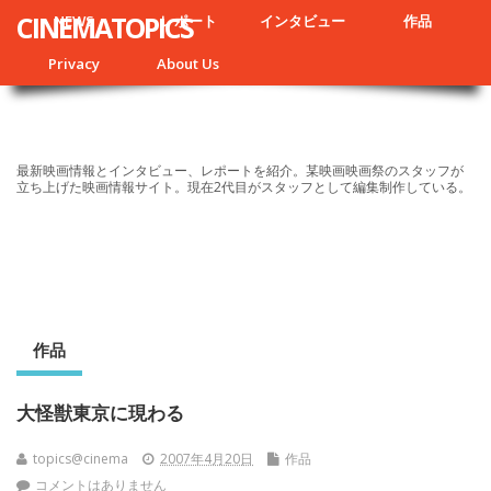
CINEMATOPICS
NEWS
レポート
インタビュー
作品
Privacy
About Us
最新映画情報とインタビュー、レポートを紹介。某映画映画祭のスタッフが
立ち上げた映画情報サイト。現在2代目がスタッフとして編集制作している。
作品
大怪獣東京に現わる
topics@cinema
2007年4月20日
作品
コメントはありません