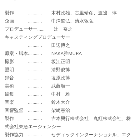
製作 ………… 木村政雄、古里靖彦、渡邊 惇
企画 ………… 中澤道弘、清水敬弘
プロデューサー…… 辻 裕之
キャスティングプロデューサー
………… 田辺博之
原案・脚本………… NAKA雅MURA
撮影 ………… 坂江正明
照明 ………… 清野俊博
録音 ………… 塩原政博
美術 ………… 武藤順一
編集 ………… 中村 雅
音楽 ………… 鈴木大介
音響監督 ………… 柴崎憲治
製作 ………… 吉本興行株式会社、丸紅株式会社、株
式会社東急エージェンシー
製作協力 ………… セディックインターナショナル、エク