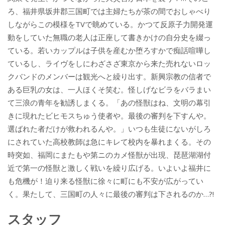
ろ、福井県坂井郡三国町では主婦たちが茶の間でおしゃべり
しながらこの模様をTVで眺めている。かつて反原子力開発運
動をしていた無職の老人は正座して書きかけの自分史を綴っ
ている。若いカップルは子供を産むか堕ろすかで痴話喧嘩し
ているし、ライヴをしにわざさざ東京から来た売れないロッ
クバンドのメンバーは観光へと繰り出す。新興宗教の信者で
ある巨乳の女は、一人ほくそ笑む。怪しげなビラをバラまい
て三浪の青年を勧誘しまくる。「あの怪獣はね、文明の幕引
きに現れたビヒモスちゅう使者や。最後の審判を下すんや。
選ばれた者だけが救われるんや。」いつも生徒にないがしろ
にされていた高校教師は急にキレて校内を暴れまくる。その
時突如、福岡にまたもや第ニのカメ怪獣が出現、琵琶湖湖付
近で第一の怪獣と激しく戦いを繰り広げる。いよいよ福井に
も危機が！迫り来る怪獣に徐々に町にも不安が広がってい
く。果たして、三国町の人々に最後の審判は下されるのか…?!
スタッフ