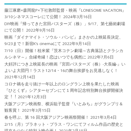
藤江琢磨×森岡龍P×下社敦郎監督・映画『LONESOME VACATION』
3/10シネマスコーレにて公開！
2024年3月16日
DIY映画『帰ってきた宮田バスターズ（株）」9/17、第七藝術劇場
にて公開！
2022年9月16日
映画『ダイナマイト・ソウル・バンビ』まさかの上映延長決定、
9/23まで！新宿K’s cinemaにて
2022年9月14日
7/10（日）開催！桂米紫『茨木コテン劇場～古典落語とクラシカ
ルシネマ～』合縁奇縁！恋はいつでも偶然に
2022年7月6日
大好評につき上映延長の映画『宮田バスターズ（株）-大長編-』い
よいよ大団円！ラスト12/14・16の舞台挨拶をお見逃しなく！
2021年12月14日
コロナ禍を⾛り抜け⼀年以上のロングラン上映を果たした映画
『ひとくず』シアターセブンにて１周年記念特別舞台挨拶開催決
定︕︕
2021年12月3日
大阪アジアン映画祭、横浜聡子監督『いとみち』がグランプリ＆
観客賞！
2021年3月15日
春を呼ぶ、第 16 回大阪アジアン映画祭開催！
2021年3月4日
2/15（月）プラネット・プラス・ワンにてフィルム作品の歴史と
現在をつなぐ特別上映企画！
2021年2月15日