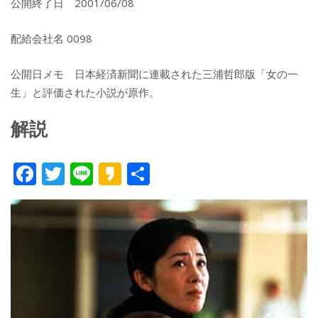
公開終了日 2001/06/08
配給会社名 0098
公開日メモ 日本経済新聞に連載された三浦哲郎版「女の一
生」と評価された小説が原作。
解説
F
T
Li
K
共
ac
w
n
a
有
e
itt
e
k
b
er
a
o
o
o
k