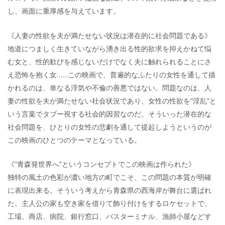
し、画面に重厚感を与えています。
《人妻の性欲を夫が満たせない状況は潜在的に社会問題である》
地道につましく生きていながら湧き出る性的欲求を抑えかねて悩
む女と、性的歓びを感じないだけでなく夫に触れられることにさ
え恐怖を抱く女……この映画で、普遍的なふたりの女性を通して描
かれるのは、単なる浮気や不倫の善悪ではない。問題なのは、人
妻の性欲を夫が満たせない社会状況であり、女性の性欲を”淫乱”と
いう言葉でタブー視する社会的因習なのだ。そういった潜在的な
社会問題を、ひとりの女性の悲劇を通して提起しようというのが
この映画のひとつのテーマとなっている。
《”青森発世界へ”というコンセプトでこの映画は作られた》
独特の風土の色彩が濃い地方の町でこそ、この問題の本質が明確
に表現出来る。そういう考えから青森県の西海岸が舞台に選ばれ
た。主人公の家も空き家を借りて飾り付けをするロケセットで、
工場、商店、病院、銀行窓口、バスターミナル、漁師小屋などす