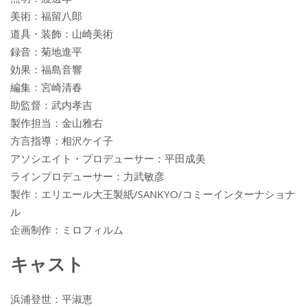
美術：福留八郎
道具・装飾：山崎美術
録音：菊地進平
効果：福島音響
編集：宮崎清春
助監督：武内孝吉
製作担当：金山雅右
方言指導：相沢ケイ子
アソシエイト・プロデューサー：平田成美
ラインプロデューサー：力武敏彦
製作：エリエール大王製紙/SANKYO/コミーインターナショナ
ル
企画制作：ミロフィルム
キャスト
浜浦登世：平淑恵