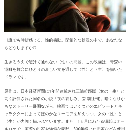
《誰でも時折感じる、性的衝動。閉鎖的な状況の中で、あなたな
らどうしますか?》
生きるうえで避けて通れない〈性〉の問題。この映画は、青森の
港町を舞台にひとりの哀しい女を通して〈性〉と〈生〉を描いた
ドラマです。
原作は、日本経済新聞に1年間連載され三浦哲郎版〈女の一生〉と
高く評価された同名の小説「夜の哀しみ」(新潮社刊)。暗くなりか
ちなストーリー展開ながら、映画ではいくつかのエピソードとキ
ャラクターによってほのかなユーモアを加えつつ、女の〈性〉と
〈生〉が力強く描かれています。また、1ヵ月にわたる撮影はオー
ルロケで、実際の民家や瀟酒な豪邸、300年続いた旧家などを使用