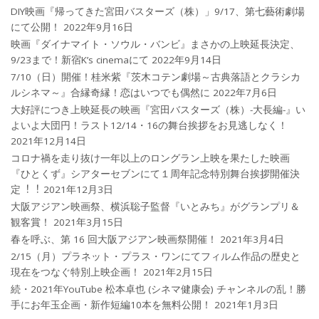
DIY映画『帰ってきた宮田バスターズ（株）」9/17、第七藝術劇場
にて公開！
2022年9月16日
映画『ダイナマイト・ソウル・バンビ』まさかの上映延長決定、
9/23まで！新宿K’s cinemaにて
2022年9月14日
7/10（日）開催！桂米紫『茨木コテン劇場～古典落語とクラシカ
ルシネマ～』合縁奇縁！恋はいつでも偶然に
2022年7月6日
大好評につき上映延長の映画『宮田バスターズ（株）-大長編-』い
よいよ大団円！ラスト12/14・16の舞台挨拶をお見逃しなく！
2021年12月14日
コロナ禍を⾛り抜け⼀年以上のロングラン上映を果たした映画
『ひとくず』シアターセブンにて１周年記念特別舞台挨拶開催決
定︕︕
2021年12月3日
大阪アジアン映画祭、横浜聡子監督『いとみち』がグランプリ＆
観客賞！
2021年3月15日
春を呼ぶ、第 16 回大阪アジアン映画祭開催！
2021年3月4日
2/15（月）プラネット・プラス・ワンにてフィルム作品の歴史と
現在をつなぐ特別上映企画！
2021年2月15日
続・2021年YouTube 松本卓也 (シネマ健康会) チャンネルの乱！勝
手にお年玉企画・新作短編10本を無料公開！
2021年1月3日