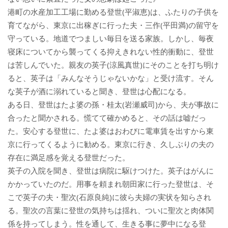
港町の水産加工工場に勤める登世(平淑恵)は、ふたりの子供を
育てながら、東京に出稼ぎに行った夫・三作(平田満)の留守を
守っている。地道でつましい毎日を送る家族。しかし、毎夜
寝床についてから襲ってくる抑えきれない性的衝動に、登世
は苦しんでいた。親友の英子(涼風真世)にそのことを打ち明け
ると、英子は「みんなそうじゃないかな」と受け流す。そん
な英子が酒に溺れていると聞き、登世は心配になる。
ある日、登世はたよ婆の孫・桂太(岩瀬威司)から、夫が事故に
合ったと聞かされる。慌てて確かめると、その話は嘘だっ
た。安心する登世に、たよ婆はおわびに電車賃を出すから東
京に行ってくるように勧める。東京に行き、久しぶりの夫の
存在に満足感を覚える登世だった。
英子の入院を聞き、登世は病院に駆けつけた。英子はがんに
かかっていたのだ。用事を頼まれ朝田家に行った登世は、そ
こで英子の夫・聖次(石原良純)に彼ら夫婦の実状を知らされ
る。聖次の言葉に登世の気持ちは揺れ、ついに聖次と肉体関
係を持ってしまう。性を通して、生きる事に夢中になる登