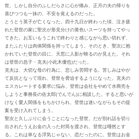
世。しかし自分のふしだらさに心が痛み、正月の夫の帰りを
喜びつつも一抹の、不安を覚えるのだった。
とうとう英子が亡くなった。四十九日が終わった頃、泣き疲
れた登世の家に聖次が形見分けの黄色いスーツを持ってやっ
てきた。お互いもうこれで終わりと感じながら思い切れず、
またふたりは肉体関係を持ってしまう。そのとき、聖次に抱
かれていた登世の目に、天窓に人影が映るのが見えた。それ
は登世の息子・克夫(小此木優也)だった。
克夫は、大切な母の行為に、悲しみ苦悶する。苦しみはやが
て反抗となって現れ、登世を脅迫するようになった。克夫の
エスカレートする要求に悩み、登世は会社をやめて水商売を
しようと事務長の佐太郎(でんでん)に相談した。すると思いが
けなく愛人関係をもちかけられ、登世は迷いながらもその提
案を受け入れてしまう。
聖次と久しぶりに会うことになった登世。だが別れ話を切り
出されたうえお金の入った封筒を渡され、登世は唖然とす
る。これは単なる浮気じゃない、恋だったのに。登世はお金