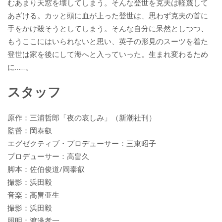
むあまり天窓を壊してしまう。そんな登世を克夫は軽蔑して
あざける。カッと頭に血が上った登世は、思わず克夫の首に
手をかけ殺そうとしてしまう。そんな自分に呆然としつつ、
もうここにはいられないと思い、英子の形見のスーツを着た
登世は家を後にして海へと入っていった。生まれ変わるため
に……。
スタッフ
原作：三浦哲郎「夜の哀しみ」（新潮社刊）
監督：岡泰叡
エグゼクティブ・プロデューサー：三東昭子
プロデューサー：高畠久
脚本：佐伯俊道/岡泰叡
撮影：浜田毅
音楽：高畠亜生
撮影：浜田毅
照明：渡邊孝一