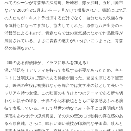
べてのシーンが青森県の深浦町、岩崎村、鯵ヶ沢町、五所川原市
などで2000年の3月末からーヵ月かけて撮影された。撮影には地元
の人たちがエキストラ出演するだけでなく、自分たちの映画を作
る気持ちになって参加し、協力してくれた。原作も八戸出身の三
浦哲郎によるもので、青森ならではの空気感のなかで作品世界が
展開されている。まさに青森の魅力がいっぱいにつまった、青森
発の映画なのだ。
《味のある俳優陣が、ドラマに厚みを加える》
深い問題をリアリティを持って表現する必要があったため、キャ
ストには演技力に定評のある俳優が揃った。登世を演じる平淑恵
は、映画の主役は初挑戦ながら舞台では文学座の顔として長いキ
ャリアを持つ女優。この映画のもうひとつのテーマである断ち切
れない親子の絆を、子役の小此木優也とともに緊張感あふれる演
技で表現している。そして登世の幼なじみ・英子には透明感と清
潔感をあわせ持つ涼風真世、その夫の聖次には独特の存在感のあ
る石原良純。さらに、味わい深い演技が印象的な平田満、凄みと
表現力は絶品の加藤治子、哀愁があるのにユーモラスな感じが漂