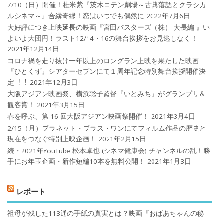
7/10（日）開催！桂米紫『茨木コテン劇場～古典落語とクラシカ
ルシネマ～』合縁奇縁！恋はいつでも偶然に
2022年7月6日
大好評につき上映延長の映画『宮田バスターズ（株）-大長編-』い
よいよ大団円！ラスト12/14・16の舞台挨拶をお見逃しなく！
2021年12月14日
コロナ禍を⾛り抜け⼀年以上のロングラン上映を果たした映画
『ひとくず』シアターセブンにて１周年記念特別舞台挨拶開催決
定︕︕
2021年12月3日
大阪アジアン映画祭、横浜聡子監督『いとみち』がグランプリ＆
観客賞！
2021年3月15日
春を呼ぶ、第 16 回大阪アジアン映画祭開催！
2021年3月4日
2/15（月）プラネット・プラス・ワンにてフィルム作品の歴史と
現在をつなぐ特別上映企画！
2021年2月15日
続・2021年YouTube 松本卓也 (シネマ健康会) チャンネルの乱！勝
手にお年玉企画・新作短編10本を無料公開！
2021年1月3日
レポート
祖母が残した113通の手紙の真実とは？映画『おばあちゃんの秘