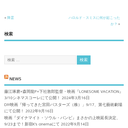
«
降霊
ハロルド・スミスに何が起こった
か？
»
検索
NEWS
藤江琢磨×森岡龍P×下社敦郎監督・映画『LONESOME VACATION』
3/10シネマスコーレにて公開！
2024年3月16日
DIY映画『帰ってきた宮田バスターズ（株）」9/17、第七藝術劇場
にて公開！
2022年9月16日
映画『ダイナマイト・ソウル・バンビ』まさかの上映延長決定、
9/23まで！新宿K’s cinemaにて
2022年9月14日