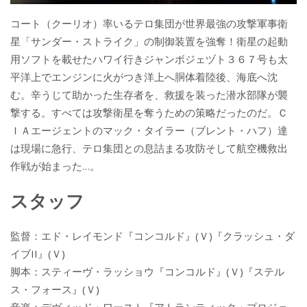
コート（クーリオ）率いるテロ集団が世界最強の攻撃軍事衛
星「サンダー・ストライク」の制御装置を強奪！衛星の起動
用ソフトを載せたハワイ行きジャンボジェヅト３６７号も太
平洋上でエンジンに火がつき洋上へ胴体着陸後、海底へ沈
む。辛うじて助かった生存者を、救援を装った潜水部隊が襲
撃する。すべては攻撃衛星を奪うための策略だったのだ。Ｃ
ＩＡエージェントのマック・タイラー（ブレント・ハフ）達
は現場に急行、テロ集団との息詰まる攻防そして航空機救出
作戦が始まった…。
スタッフ
監督：エド・レイモンド『コンコルド』(Ｖ)『クラッシュ・ダ
イブII』(Ｖ)
脚本：スティーヴ・ラッショウ『コンコルド』(Ｖ)『ステル
ス・フォース』(Ｖ)