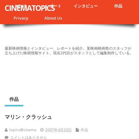
CINEMATOPICS
NEWS
レポート
インタビュー
作品
Privacy
About Us
最新映画情報とインタビュー、レポートを紹介。某映画映画祭のスタッフが
立ち上げた映画情報サイト。現在2代目がスタッフとして編集制作している。
作品
マリン・クラッシュ
topics@cinema
2007年4月20日
作品
コメントはありません