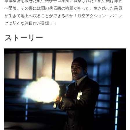
軍事機密を載せた航空機がテロ集団に襲撃された！航空機は海底
e
itt
e
k
へ墜落、その裏には闇の兵器商の暗躍があった。生き残った乗員
b
er
a
が生きて地上へ戻ることができるのか！航空アクション・パニッ
o
o
クに新たな注目作が登場！！
o
ストーリー
k