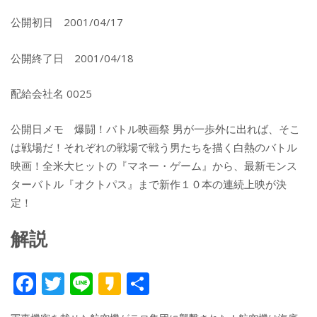
公開初日 2001/04/17
公開終了日 2001/04/18
配給会社名 0025
公開日メモ 爆闘！バトル映画祭 男が一歩外に出れば、そこ
は戦場だ！それぞれの戦場で戦う男たちを描く白熱のバトル
映画！全米大ヒットの『マネー・ゲーム』から、最新モンス
ターバトル『オクトパス』まで新作１０本の連続上映が決
定！
解説
F
T
Li
K
共
ac
w
n
a
有