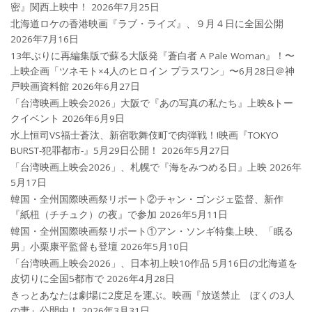
密』関西上映中！
2026年7月25日
北海道ロケの香港映画『ラブ・ライズ』、９月４日に全国公開
2026年7月16日
13年ぶりに再編集版で蘇る大阪発『蒼白者 A Pale Woman』！〜
上映企画「ツネモト×4人のヒロイン プラスワン」〜6月28日＠神
戸映画資料館
2026年6月27日
「台湾映画上映会2026」大阪で『あの写真の私たち』上映&トー
クイベント
2026年6月9日
水上恒司VS福士蒼汰、新宿歌舞伎町で肉弾戦！!映画『TOKYO
BURST-犯罪都市-』5月29日公開！
2026年5月27日
「台湾映画上映会2026」、札幌で『海をみつめる日』上映
2026年
5月17日
韓国・全州国際映画祭リポート②チャン・ゴンジェ監督、新作
『紙杻（チチュク）の夜』で参加
2026年5月11日
韓国・全州国際映画祭リポート①アン・ソンギ特集上映、「眠る
男」小栗康平監督も登壇
2026年5月10日
「台湾映画上映会2026」、日本初上映10作品 5月16日の北海道を
皮切りに全国5都市で
2026年4月28日
きっとあなたは劇場に2度足を運ぶ。映画『放送禁止 ぼくの3人
の妻』公開中！
2026年3月31日