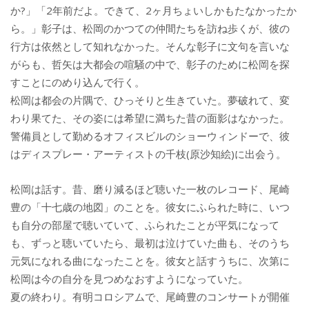
か?」「2年前だよ。できて、2ヶ月ちょいしかもたなかったか
ら。」彰子は、松岡のかつての仲間たちを訪ね歩くが、彼の
行方は依然として知れなかった。そんな彰子に文句を言いな
がらも、哲矢は大都会の喧騒の中で、彰子のために松岡を探
すことにのめり込んで行く。
松岡は都会の片隅で、ひっそりと生きていた。夢破れて、変
わり果てた、その姿には希望に満ちた昔の面影はなかった。
警備員として勤めるオフィスビルのショーウィンドーで、彼
はディスプレー・アーティストの千枝(原沙知絵)に出会う。
松岡は話す。昔、磨り減るほど聴いた一枚のレコード、尾崎
豊の「十七歳の地図」のことを。彼女にふられた時に、いつ
も自分の部屋で聴いていて、ふられたことが平気になって
も、ずっと聴いていたら、最初は泣けていた曲も、そのうち
元気になれる曲になったことを。彼女と話すうちに、次第に
松岡は今の自分を見つめなおすようになっていた。
夏の終わり。有明コロシアムで、尾崎豊のコンサートが開催