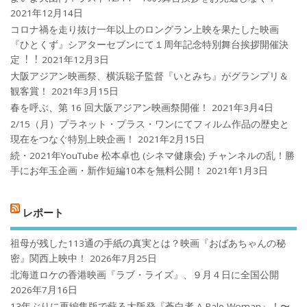
2021年12月14日
コロナ禍を⾛り抜け⼀年以上のロングラン上映を果たした映画
『ひとくず』シアターセブンにて１周年記念特別舞台挨拶開催決
定︕︕
2021年12月3日
大阪アジアン映画祭、横浜聡子監督『いとみち』がグランプリ＆
観客賞！
2021年3月15日
春を呼ぶ、第 16 回大阪アジアン映画祭開催！
2021年3月4日
2/15（月）プラネット・プラス・ワンにてフィルム作品の歴史と
現在をつなぐ特別上映企画！
2021年2月15日
続・2021年YouTube 松本卓也 (シネマ健康会) チャンネルの乱！勝
手にお年玉企画・新作短編10本を無料公開！
2021年1月3日
レポート
祖母が残した113通の手紙の真実とは？映画『おばあちゃんの秘
密』関西上映中！
2026年7月25日
北海道ロケの香港映画『ラブ・ライズ』、９月４日に全国公開
2026年7月16日
13年ぶりに再編集版で蘇る大阪発『蒼白者 A Pale Woman』！〜