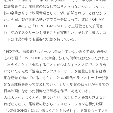
に影響を与えた尾崎豊の歌なしでは考えられなかった。しかし、
彼の楽曲は今まで映画音楽として一切、許諾されることはなかっ
た。今回、製作者側の熱いアプローチによって、遂に「OH MY
LITTLE GIRL」と「FORGET-ME-NOT」が主題歌として許可さ
れ、初めてスクリーンを彩ることが実現した。そして、彼のレコ
ードは作品の中でも重要な役割を持っている。
1980年代、携帯電話もメールも普及していない近くて遠い過去が
この映画『LOVE SONG』の舞台。決して便利ではなかったけれど
「出会うこと」「会話すること」が今よりずっと大切で、ときめ
いていたそんな「近過去のラブストーリー」を佐藤信介監督は繊
細な感覚で描いている。さらに、2つの世代のラブストーリーが微
妙な距離感を保って交叉していく…という監督のねらいが今までの
日本映画になかった新鮮な空気感を作品に与えている。
人は大人へ近づくとき、傷ついたり、苦しいことを乗り越えなけ
ればならない。尾崎豊の歌からインスピレーションを得た映画
『LOVE SONG』には、傷つくことをおそれず、勇気をもって人生