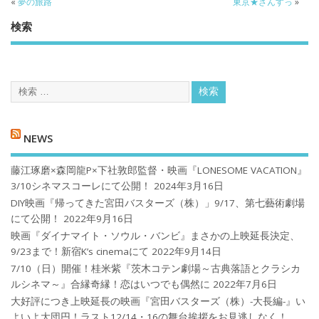
«
夢の旅路
東京★ざんすっ
»
検索
NEWS
藤江琢磨×森岡龍P×下社敦郎監督・映画『LONESOME VACATION』
3/10シネマスコーレにて公開！
2024年3月16日
DIY映画『帰ってきた宮田バスターズ（株）」9/17、第七藝術劇場
にて公開！
2022年9月16日
映画『ダイナマイト・ソウル・バンビ』まさかの上映延長決定、
9/23まで！新宿K’s cinemaにて
2022年9月14日
7/10（日）開催！桂米紫『茨木コテン劇場～古典落語とクラシカ
ルシネマ～』合縁奇縁！恋はいつでも偶然に
2022年7月6日
大好評につき上映延長の映画『宮田バスターズ（株）-大長編-』い
よいよ大団円！ラスト12/14・16の舞台挨拶をお見逃しなく！