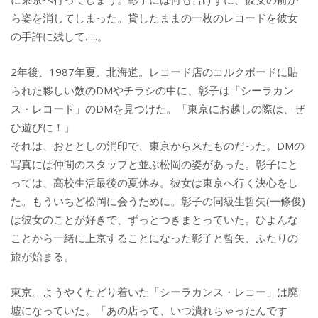
ら姿を消してしまった。貸したままの一枚のレコードを彼女
の手許に残して…..。
2年後、1987年夏、北海道。レコード店のコルクボードに貼
られた夥しい数のDMやチラシの中に、彰子は「シーラカン
ス・レコード」のDMを見つけた。「東京にお越しの際は、ぜ
ひ遊びに！」
それは、おととしの消印で、東京から来たものだった。DMの
写真には仲間のスタッフと並ぶ松岡の姿があった。彰子にと
っては、高校生活最後の夏休み。彼女は東京へ行く決心をし
た。もういちど松岡に会うために。彰子の同級生哲矢(一條俊)
は彼女のことが好きで、ずっとつきまとっていた。ひよんな
ことから一緒に上京することになった彰子と哲矢、ふたりの
旅が始まる。
東京。ようやくたどり着いた「シーラカンス・レコー」は廃
墟になっていた。「あの店って、いつ潰れちゃったんです