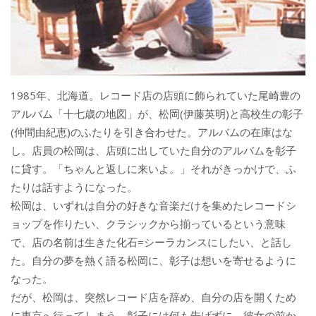
1985年、北海道。レコード店の店頭に飾られていた尾崎豊の
アルバム「十七歳の地図」が、松岡(伊藤英明)と高校生の彰子
(仲間由紀恵)のふたりを引き合わせた。アルバムの在庫はな
し。店員の松岡は、店頭に出していた自分のアルバムを彰子
に貸す。「ちゃんと返しに来いよ。」それがきっかけで、ふ
たりは話すようになった。
松岡は、いずれは自分の好きな音楽だけを集めたレコードシ
ョップを作りたい、クラシックから揃っているという意味
で、店の名前は生きた化石=シーラカンスにしたい、と話し
た。自分の夢を熱く語る松岡に、彰子は想いを寄せるように
なった。
だが、松岡は、突然レコード店を辞め、自分の店を開くため
に東京へ行ってしまう。彰子には何も告げずに、彼女の前か