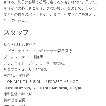
される。彰子は会場で松岡に逢えるかもしれないと思った。
それぞれの夢とあこがれと切ない想いが交叉して、たった一
度きりの青春のバラードが、いまクライマックスを迎えよう
としていた….。
スタッフ
監督・脚本:佐藤信介
エグゼクティブ・プロデューサー:森島恒行
プロデューサー:一瀬隆重
アソシエイト・プロデューサー:廣瀬雄
音楽プロデューサー:須藤晃
主題歌:・尾崎豊
「OH MY LITTLE GIRL」「FORGET-ME-NOT」
Licensed by Sony Music Entertainment(Japan)lnc.
撮影監督:河津太郎
美術:斎藤岩男
照明:中川大輔