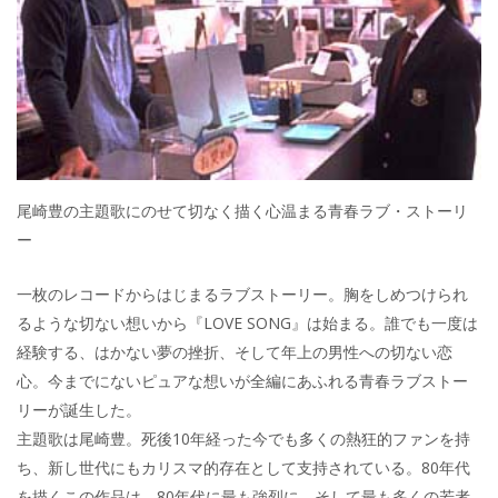
o
k
尾崎豊の主題歌にのせて切なく描く心温まる青春ラブ・ストーリ
ー
一枚のレコードからはじまるラブストーリー。胸をしめつけられ
るような切ない想いから『LOVE SONG』は始まる。誰でも一度は
経験する、はかない夢の挫折、そして年上の男性への切ない恋
心。今までにないピュアな想いが全編にあふれる青春ラブストー
リーが誕生した。
主題歌は尾崎豊。死後10年経った今でも多くの熱狂的ファンを持
ち、新し世代にもカリスマ的存在として支持されている。80年代
を描くこの作品は、80年代に最も強烈に、そして最も多くの若者