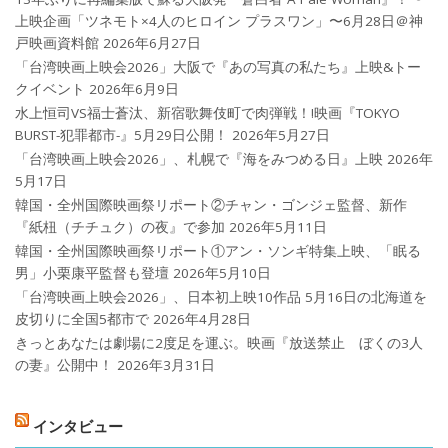
上映企画「ツネモト×4人のヒロイン プラスワン」〜6月28日＠神
戸映画資料館
2026年6月27日
「台湾映画上映会2026」大阪で『あの写真の私たち』上映&トー
クイベント
2026年6月9日
水上恒司VS福士蒼汰、新宿歌舞伎町で肉弾戦！!映画『TOKYO
BURST-犯罪都市-』5月29日公開！
2026年5月27日
「台湾映画上映会2026」、札幌で『海をみつめる日』上映
2026年
5月17日
韓国・全州国際映画祭リポート②チャン・ゴンジェ監督、新作
『紙杻（チチュク）の夜』で参加
2026年5月11日
韓国・全州国際映画祭リポート①アン・ソンギ特集上映、「眠る
男」小栗康平監督も登壇
2026年5月10日
「台湾映画上映会2026」、日本初上映10作品 5月16日の北海道を
皮切りに全国5都市で
2026年4月28日
きっとあなたは劇場に2度足を運ぶ。映画『放送禁止 ぼくの3人
の妻』公開中！
2026年3月31日
インタビュー