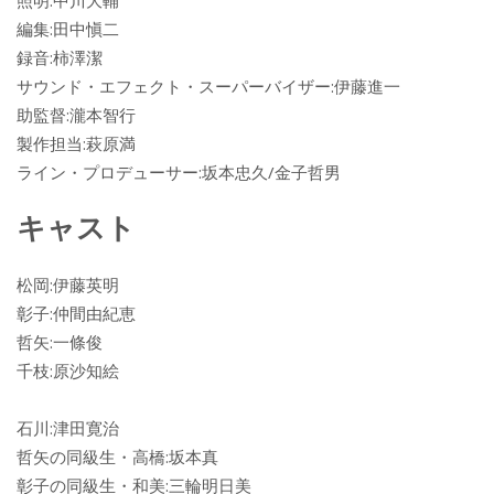
編集:田中愼二
録音:柿澤潔
サウンド・エフェクト・スーパーバイザー:伊藤進一
助監督:瀧本智行
製作担当:萩原満
ライン・プロデューサー:坂本忠久/金子哲男
キャスト
松岡:伊藤英明
彰子:仲間由紀恵
哲矢:一條俊
千枝:原沙知絵
石川:津田寛治
哲矢の同級生・高橋:坂本真
彰子の同級生・和美:三輪明日美