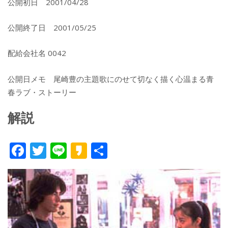
公開初日 2001/04/28
公開終了日 2001/05/25
配給会社名 0042
公開日メモ 尾崎豊の主題歌にのせて切なく描く心温まる青
春ラブ・ストーリー
解説
F
T
Li
K
共
ac
w
n
a
有
e
itt
e
k
b
er
a
o
o