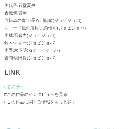
美代子:石堂夏央
香織:奥貫薫
自転車の青年:長谷川朝晴(ジョビジョバ)
レコード屋の店員:六角慎司(ジョビショバ)
小林:石倉力(ジョビジョバ)
鈴木:マギー(ジョビジョバ)
小野:木下明水(ジョビジョバ)
岩間:坂田聡(ジョビジョバ)
LINK
□公式サイト
□この作品のインタビューを見る
□この作品に関する情報をもっと探す