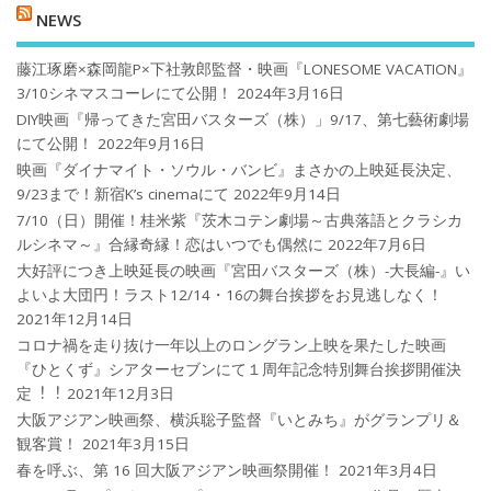
NEWS
藤江琢磨×森岡龍P×下社敦郎監督・映画『LONESOME VACATION』
3/10シネマスコーレにて公開！
2024年3月16日
DIY映画『帰ってきた宮田バスターズ（株）」9/17、第七藝術劇場
にて公開！
2022年9月16日
映画『ダイナマイト・ソウル・バンビ』まさかの上映延長決定、
9/23まで！新宿K’s cinemaにて
2022年9月14日
7/10（日）開催！桂米紫『茨木コテン劇場～古典落語とクラシカ
ルシネマ～』合縁奇縁！恋はいつでも偶然に
2022年7月6日
大好評につき上映延長の映画『宮田バスターズ（株）-大長編-』い
よいよ大団円！ラスト12/14・16の舞台挨拶をお見逃しなく！
2021年12月14日
コロナ禍を⾛り抜け⼀年以上のロングラン上映を果たした映画
『ひとくず』シアターセブンにて１周年記念特別舞台挨拶開催決
定︕︕
2021年12月3日
大阪アジアン映画祭、横浜聡子監督『いとみち』がグランプリ＆
観客賞！
2021年3月15日
春を呼ぶ、第 16 回大阪アジアン映画祭開催！
2021年3月4日