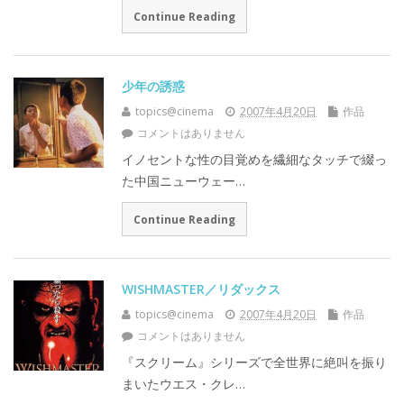
Continue Reading
少年の誘惑
topics@cinema
2007年4月20日
作品
コメントはありません
イノセントな性の目覚めを繊細なタッチで綴っ
た中国ニューウェー…
Continue Reading
WISHMASTER／リダックス
topics@cinema
2007年4月20日
作品
コメントはありません
『スクリーム』シリーズで全世界に絶叫を振り
まいたウエス・クレ…