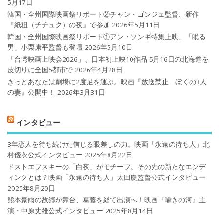
5月17日
韓国・全州国際映画祭リポート②チャン・ゴンジェ監督、新作
『紙杻（チチュク）の夜』で参加
2026年5月11日
韓国・全州国際映画祭リポート①アン・ソンギ特集上映、「眠る
男」小栗康平監督も登壇
2026年5月10日
「台湾映画上映会2026」、日本初上映10作品 5月16日の北海道を
皮切りに全国5都市で
2026年4月28日
きっとあなたは劇場に2度足を運ぶ。映画『放送禁止 ぼくの3人
の妻』公開中！
2026年3月31日
インタビュー
3年恋人を待ち続けた信じる眼差しの力。映画「永遠の待ち人」北
村優衣公式インタビュー
2025年8月22日
ドストエフスキーの「白夜」がモチーフ。その先の新たなエンデ
ィングとは？映画「永遠の待ち人」太田慶監督公式インタビュー
2025年8月20日
熊本豪雨の故郷が舞台、葛藤を経て出演へ！映画『囁きの河』主
演・中原丈雄公式インタビュー
2025年8月14日