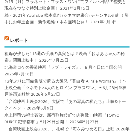
2/15（月）プラネット・プラス・ワンにてフィルム作品の歴史と
現在をつなぐ特別上映企画！
2021年2月15日
続・2021年YouTube 松本卓也 (シネマ健康会) チャンネルの乱！勝
手にお年玉企画・新作短編10本を無料公開！
2021年1月3日
レポート
祖母が残した113通の手紙の真実とは？映画『おばあちゃんの秘
密』関西上映中！
2026年7月25日
北海道ロケの香港映画『ラブ・ライズ』、９月４日に全国公開
2026年7月16日
13年ぶりに再編集版で蘇る大阪発『蒼白者 A Pale Woman』！〜
上映企画「ツネモト×4人のヒロイン プラスワン」〜6月28日＠神
戸映画資料館
2026年6月27日
「台湾映画上映会2026」大阪で『あの写真の私たち』上映&トー
クイベント
2026年6月9日
水上恒司VS福士蒼汰、新宿歌舞伎町で肉弾戦！!映画『TOKYO
BURST-犯罪都市-』5月29日公開！
2026年5月27日
「台湾映画上映会2026」、札幌で『海をみつめる日』上映
2026年