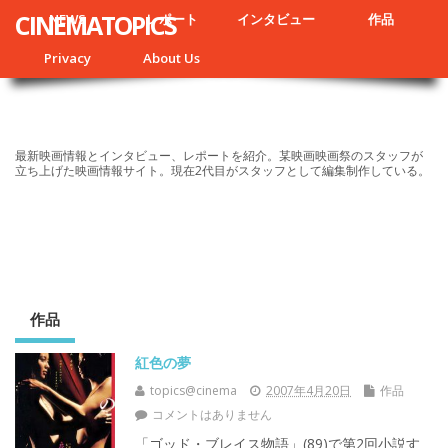
CINEMATOPICS
NEWS
レポート
インタビュー
作品
Privacy
About Us
最新映画情報とインタビュー、レポートを紹介。某映画映画祭のスタッフが
立ち上げた映画情報サイト。現在2代目がスタッフとして編集制作している。
作品
紅色の夢
topics@cinema
2007年4月20日
作品
コメントはありません
「ゴッド・ブレイス物語」(89)で第2回小説す